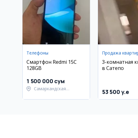
Телефоны
Продажа кварти
Смартфон Redmi 15C
3-комнатная 
128GB
в Сатепо
1 500 000 сум
Самаркандская
53 500 y.e
область, Тайлакский
район