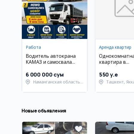
Работа
Аренда квартир
Водитель автокрана
Однокомнатн
КАМАЗ и самосвала
квартира в
HOWO в Намангане
Яккасарайском
32 м²
6 000 000 сум
550 y.e
Наманганская область,
Ташкент, Якк
Наманганский район
район
Новые объявления