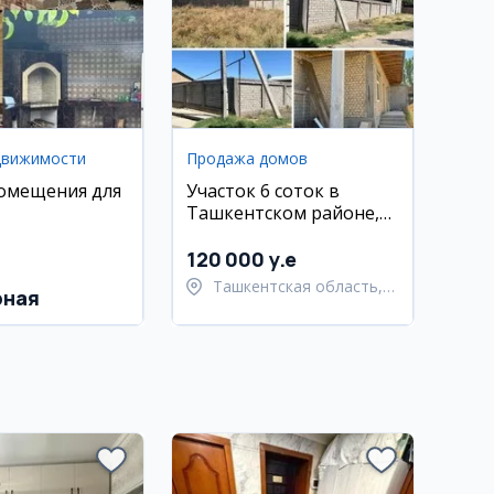
движимости
Продажа домов
омещения для
Участок 6 соток в
Ташкентском районе,
Хасанбой
120 000 y.e
Ташкентская область,
рная
Ташкентский район