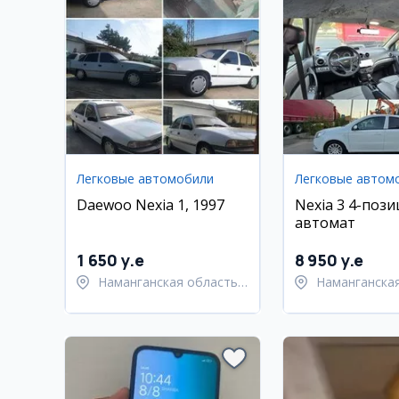
Легковые автомобили
Легковые автом
Daewoo Nexia 1, 1997
Nexia 3 4-пози
автомат
1 650 y.e
8 950 y.e
Наманганская область,
Наманганская
Наманганский район
Намангански