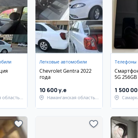
обили
Легковые автомобили
Телефоны
ция
Chevrolet Gentra 2022
Смартфон 
года
5G 256GB
10 600 y.e
1 500 0
 область,
Наманганская область,
Самарк
й район
Наманганский район
област
Самарк