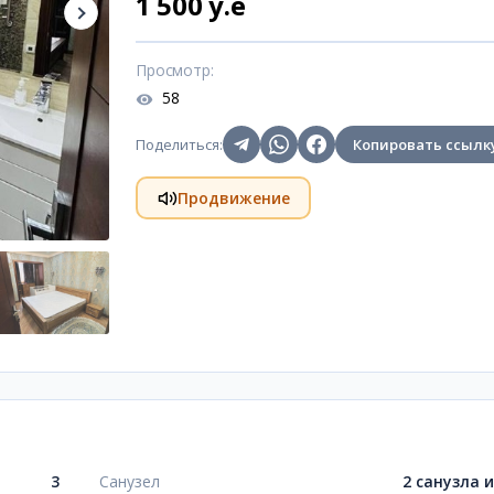
1 500 y.e
Просмотр
:
58
Поделиться
:
Копировать ссылк
Продвижение
3
Санузел
2 санузла 