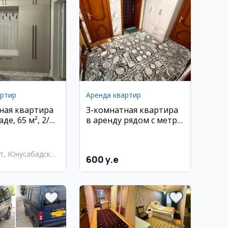
артир
Аренда квартир
ная квартира
3-комнатная квартира
де, 65 м², 2/9
в аренду рядом с метро
Тинчлик
т, Юнусабадский
600 y.e