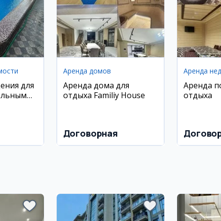
мости
Аренда домов
Аренда не
ения для
Аренда дома для
Аренда п
ольным
отдыха Familiy House
отдыха
иставкой
Договорная
Догово