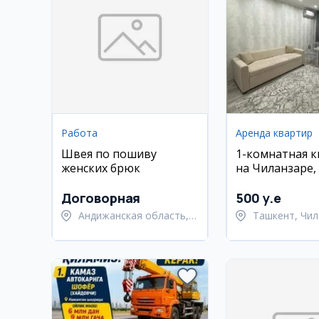
Работа
Аренда квартир
Швея по пошиву
1-комнатная 
женских брюк
на Чиланзаре,
квартал
Договорная
500 y.e
Андижанская область,
Ташкент, Чил
Андижанский район
район