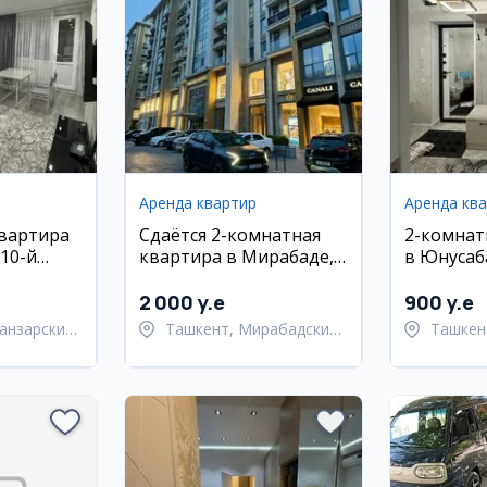
Аренда квартир
Аренда кв
квартира
Сдаётся 2-комнатная
2-комнат
 10-й
квартира в Мирабаде,
в Юнусаба
рядом с метро Ойбек
эт.
2 000 y.e
900 y.e
анзарский
Ташкент, Мирабадский
Ташкен
район
район