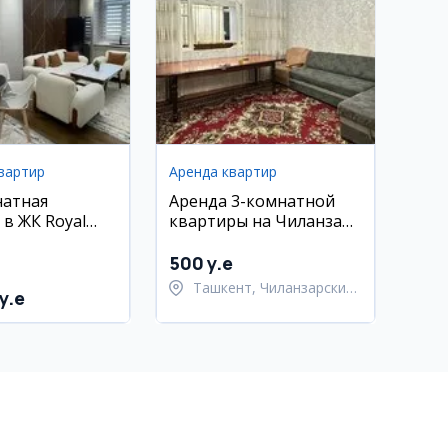
вартир
Аренда квартир
натная
Аренда 3-комнатной
 в ЖК Royal
квартиры на Чиланзаре
. Шота
20 квартал
и
500 y.e
Ташкент, Чиланзарский
y.e
район