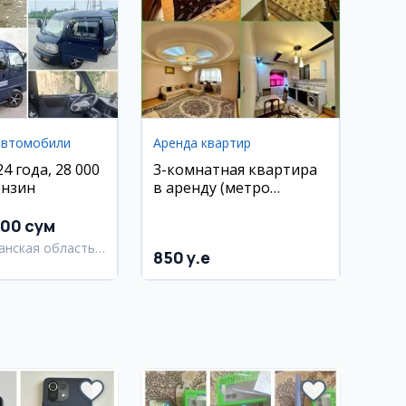
автомобили
Аренда квартир
4 года, 28 000
3-комнатная квартира
ензин
в аренду (метро
Минор)
000 сум
анская область,
850 y.e
анский район