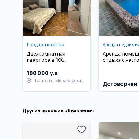
Продажа квартир
Аренда недвижи
Двухкомнатная
Аренда помещ
квартира в ЖК
отдыха с наст
Parkwood, 63 м2
теннисом и пр
180 000 y.e
Ташкент, Мирабадский
Договорная
район
Другие похожие объявления