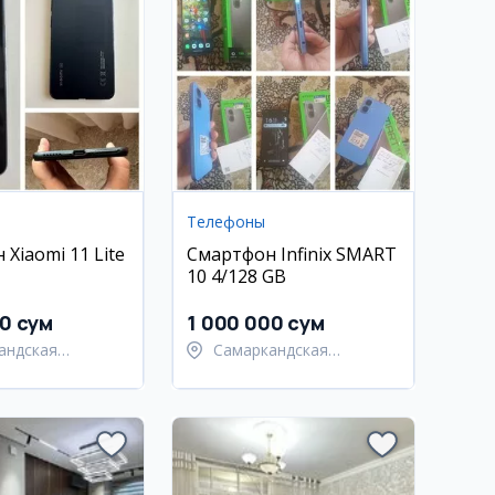
Телефоны
Xiaomi 11 Lite
Смартфон Infinix SMART
10 4/128 GB
00 сум
1 000 000 сум
андская
Самаркандская
ь,
область,
андский район
Самаркандский район