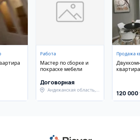
р
Работа
Продажа к
квартира
Мастер по сборке и
Двухком
покраске мебели
квартира
House, ул
Руставел
Договорная
Андижанская область,
120 000 
Андижанский район