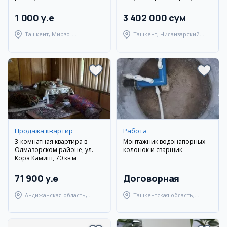
1 000 y.e
3 402 000 сум
Ташкент, Мирзо-
Ташкент, Чиланзарский
Улугбекский район
район
Продажа квартир
Работа
3-комнатная квартира в
Монтажник водонапорных
Олмазорском районе, ул.
колонок и сварщик
Кора Камиш, 70 кв.м
71 900 y.e
Договорная
Андижанская область,
Ташкентская область,
город Андижан
Янгиюльский район