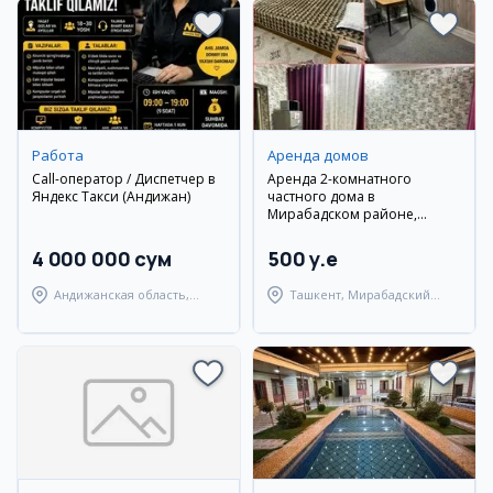
Работа
Аренда домов
Call-оператор / Диспетчер в
Аренда 2-комнатного
Яндекс Такси (Андижан)
частного дома в
Мирабадском районе,
Саракулька
4 000 000 сум
500 y.e
Андижанская область,
Ташкент, Мирабадский
Андижанский район
район