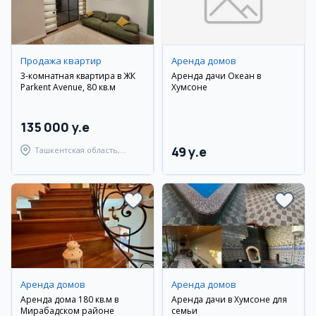
Продажа квартир
Аренда домов
3-комнатная квартира в ЖК
Аренда дачи Океан в
Parkent Avenue, 80 кв.м
Хумсоне
135 000 y.e
49 y.e
Ташкентская область,
Паркентский район
Аренда домов
Аренда домов
Аренда дома 180 кв.м в
Аренда дачи в Хумсоне для
Мирабадском районе
семьи