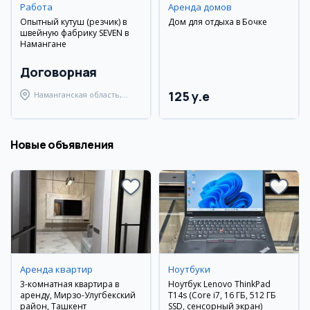
Работа
Аренда домов
Опытный кутуш (резчик) в
Дом для отдыха в Бочке
швейную фабрику SEVEN в
Намангане
Договорная
125 y.e
Наманганская область,
Наманганский район
Новые объявления
Аренда квартир
Ноутбуки
3-комнатная квартира в
Ноутбук Lenovo ThinkPad
аренду, Мирзо-Улугбекский
T14s (Core i7, 16 ГБ, 512 ГБ
район, Ташкент
SSD, сенсорный экран)