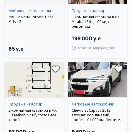
Мобильные телефоны
Продажа квартир
Умные часы Porodo Tinzo
3-комнатная квартира в ЖК
Kids 4G
Mirabad Elite, 100 м², с
ремонтом
199 000 y.e
65 y.e
Ташкент, Мирабадский
район
Продажа квартир
Легковые автомобили
2-комнатная квартира в ЖК
Chevrolet Captiva 2012,
Oz Makon, 57 м², состояние
автомат, коричневый,
коробка
пробег 101 000 км, бензин/
метан, Самарканд
93 000 y.e
9 600 y.e