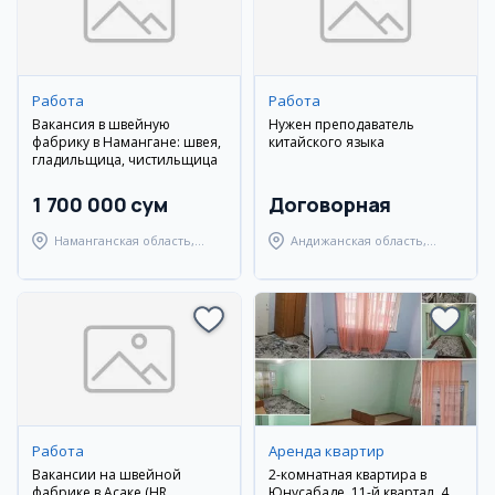
Работа
Работа
Вакансия в швейную
Нужен преподаватель
фабрику в Намангане: швея,
китайского языка
гладильщица, чистильщица
1 700 000 сум
Договорная
Наманганская область,
Андижанская область,
Наманганский район
Андижанский район
Работа
Аренда квартир
Вакансии на швейной
2-комнатная квартира в
фабрике в Асаке (HR,
Юнусабаде, 11-й квартал, 4