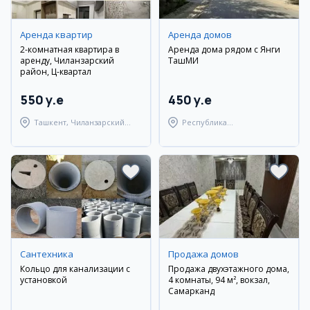
Аренда квартир
Аренда домов
2-комнатная квартира в
Аренда дома рядом с Янги
аренду, Чиланзарский
ТашМИ
район, Ц-квартал
550 y.e
450 y.e
Ташкент, Чиланзарский
Республика
район
Каракалпакстан,
Берунийский район
Сантехника
Продажа домов
Кольцо для канализации с
Продажа двухэтажного дома,
установкой
4 комнаты, 94 м², вокзал,
Самарканд