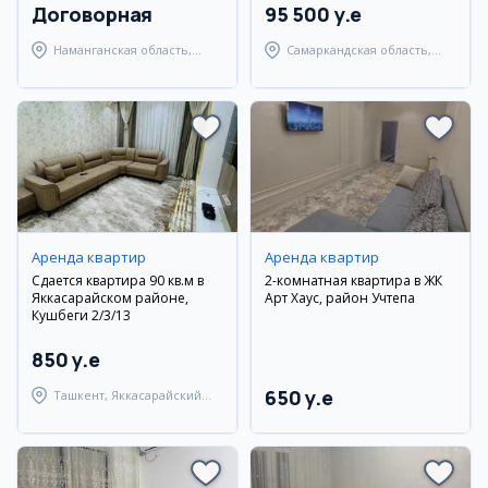
Договорная
95 500 y.e
Наманганская область,
Самаркандская область,
Наманганский район
Самаркандский район
Аренда квартир
Аренда квартир
Сдается квартира 90 кв.м в
2-комнатная квартира в ЖК
Яккасарайском районе,
Арт Хаус, район Учтепа
Кушбеги 2/3/13
850 y.e
650 y.e
Ташкент, Яккасарайский
район