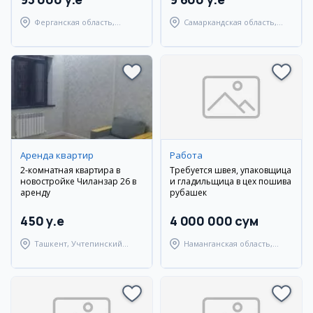
Ферганская область,
Самаркандская область,
Ферганский район
Самаркандский район
Аренда квартир
Работа
2-комнатная квартира в
Требуется швея, упаковщица
новостройке Чиланзар 26 в
и гладильщица в цех пошива
аренду
рубашек
450 y.e
4 000 000 сум
Ташкент, Учтепинский
Наманганская область,
район
Наманганский район