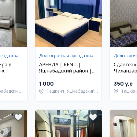
Долгосрочная аренда квартир
Долгосрочная аренда квартир
ира в
АРЕНДА | RENT |
Сдаётся 
-х
Яшнабадский район |
Чиланзар
улица Паркент | ЖК
ОКСОРОЙ
1 000
350 y.e
рабадский
Ташкент, Яшнабадский
Ташкен
район
район