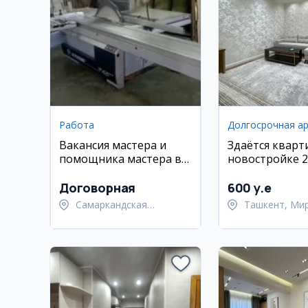
Работа
Вакансия мастера и
Здаётся кварт
помощника мастера в
новостройке 2
распилочный цех
комнатная
Договорная
600 y.e
Самаркандская
Ташкент, Ми
область,
район
Самаркандский район