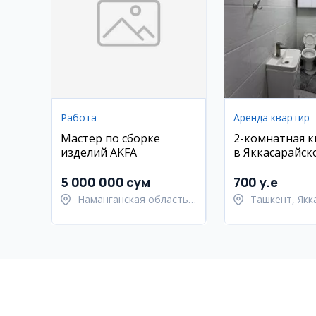
Работа
Аренда квартир
Мастер по сборке
2-комнатная 
изделий AKFA
в Яккасарайск
районе
5 000 000 сум
700 y.e
Наманганская область,
Ташкент, Якк
Наманганский район
район