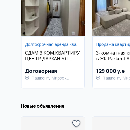
Долгосрочная аренда квартир
Продажа кварти
СДАМ 3 КОМ.КВАРТИРУ
3-комнатная 
ЦЕНТР ДАРХАН УЛ.
в ЖК Parkent A
МУСТАКИЛЛИК
кв.м
ДОЛГОСРОЧНО
Договорная
129 000 y.e
Ташкент, Мирзо-
Ташкент, Ми
Улугбекский район
Улугбекский 
Новые объявления