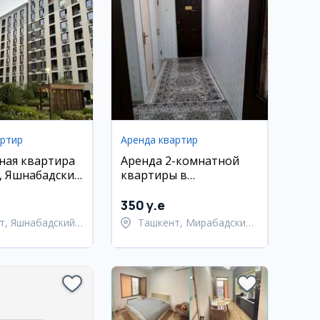
артир
Аренда квартир
ная квартира
Аренда 2-комнатной
, Яшнабадский
квартиры в
Мирабадском районе
350 y.e
т, Яшнабадский
Ташкент, Мирабадский
район