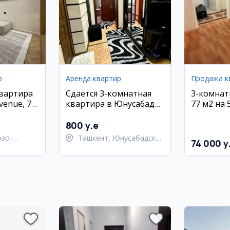
р
Аренда квартир
Продажа к
квартира
Сдается 3-комнатная
3-комнат
venue, 70
квартира в Юнусабаде
77 м2 на 
у метро Мегапланет
Куйлюк
800 y.e
рзо-
Ташкент, Юнусабадский
74 000 y
район
район