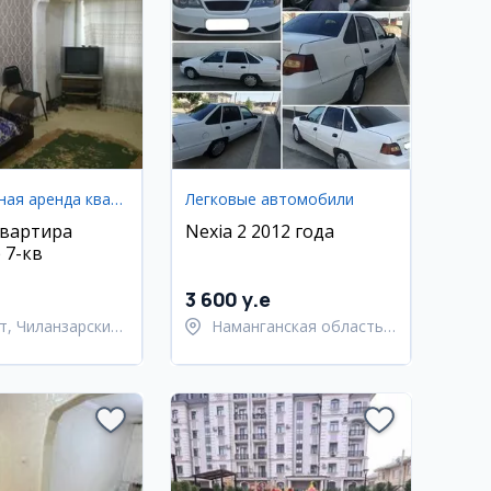
Долгосрочная аренда квартир
Легковые автомобили
квартира
Nexia 2 2012 года
 7-кв
3 600 y.e
т, Чиланзарский
Наманганская область,
Наманганский район