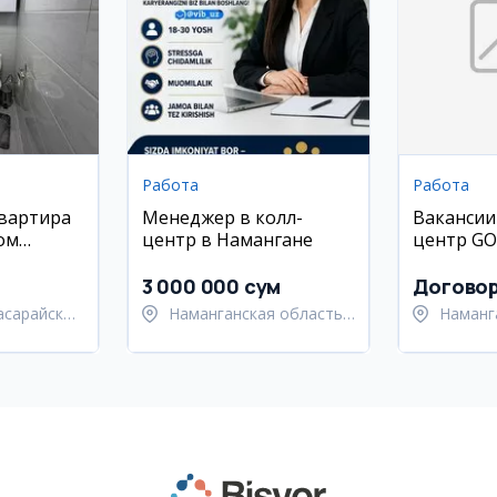
Работа
Работа
квартира
Менеджер в колл-
Вакансии
ом
центр в Намангане
центр G
EDUCATI
Наманга
3 000 000 сум
Догово
асарайский
Наманганская область,
Наманг
Наманганский район
Наманг