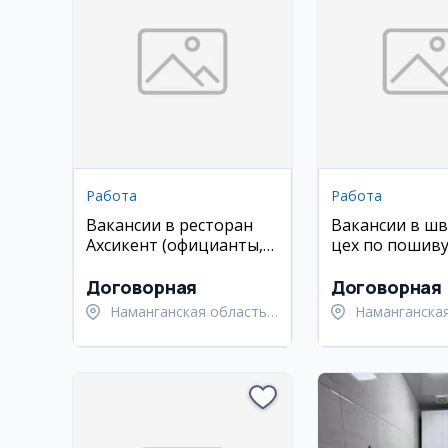
Работа
Работа
Вакансии в ресторан
Вакансии в ш
Ахсикент (официанты,
цех по пошиву
хостес, повара)
рубашек
Договорная
Договорная
Наманганская область,
Наманганская
Туракурганский район
Намангански