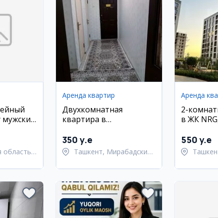
Аренда квартир
Аренда кв
вейный
Двухкомнатная
2-комнат
 мужских
квартира в
в ЖК NRG
Мирабадском районе
район
350 y.e
550 y.e
 область,
Ташкент, Мирабадский
Ташкен
й район
район
район