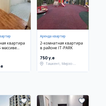
вартир
Аренда квартир
ная квартира
2-комнатная квартира
5 массиве
в районе IT-PARK
750 y.e
Ташкент, Мирзо-
.e
Улугбекский район