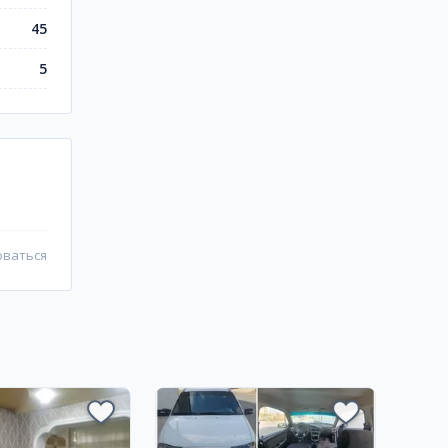
45
5
оваться