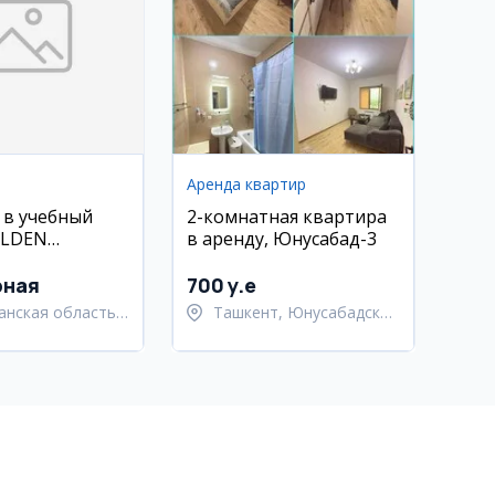
Аренда квартир
 в учебный
2-комнатная квартира
OLDEN
в аренду, Юнусабад-3
ON в
не
рная
700 y.e
анская область,
Ташкент, Юнусабадский
анский район
район