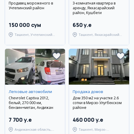
Продавец мороженого в
3-комнатная квартира в
Учтепинский район
аренду, Яккасарайский
район, Кушбеги
150 000 сум
650 y.e
Ташкент, Учтепинский
Ташкент, Яккасарайский
район
район
Легковые автомобили
Продажа домов
Chevrolet Captiva 2012,
Дом 350 м2 на участке 2.6
белый, 270 000 км,
сотки в Мирзо-Улугбекском
бензин+метан, Андижан
районе
7 700 y.e
460 000 y.e
Андижанская область,
Ташкент, Мирзо-