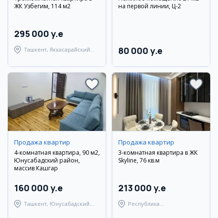
ЖК Узбегим, 114 м2
на первой линии, Ц-2
295 000 y.e
80 000 y.e
Ташкент, Яккасарайский
район
Продажа квартир
Продажа квартир
4-комнатная квартира, 90 м2,
3-комнатная квартира в ЖК
Юнусабадский район,
Skyline, 76 кв.м
массив Кашгар
160 000 y.e
213 000 y.e
Ташкент, Юнусабадский
Республика
район
Каракалпакстан, Нукусский