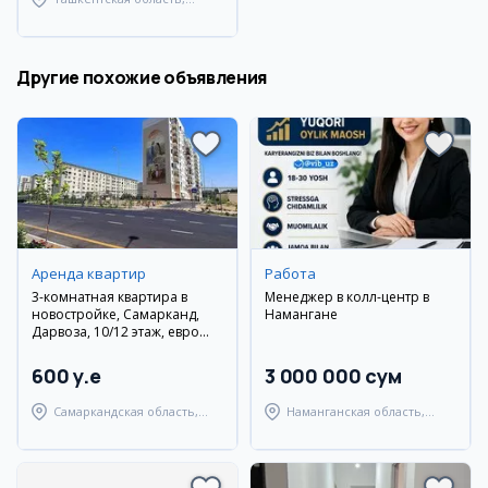
Ташкентский район
Другие похожие объявления
Аренда квартир
Работа
3-комнатная квартира в
Менеджер в колл-центр в
новостройке, Самарканд,
Намангане
Дарвоза, 10/12 этаж, евро
ремонт
600 y.e
3 000 000 сум
Самаркандская область,
Наманганская область,
Самаркандский район
Наманганский район