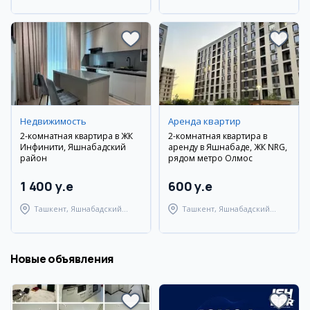
Андижанский район
Улугбекский район
Недвижимость
Аренда квартир
2-комнатная квартира в ЖК
2-комнатная квартира в
Инфинити, Яшнабадский
аренду в Яшнабаде, ЖК NRG,
район
рядом метро Олмос
1 400 y.e
600 y.e
Ташкент, Яшнабадский
Ташкент, Яшнабадский
район
район
Новые объявления