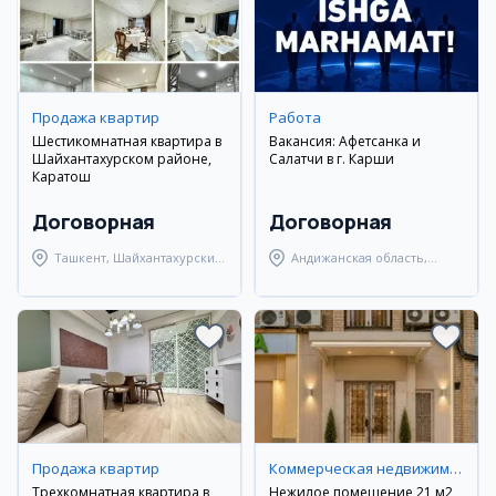
Продажа квартир
Работа
Шестикомнатная квартира в
Вакансия: Афетсанка и
Шайхантахурском районе,
Салатчи в г. Карши
Каратош
Договорная
Договорная
Ташкент, Шайхантахурский
Андижанская область,
район
город Андижан
Продажа квартир
Коммерческая недвижимость
Трехкомнатная квартира в
Нежилое помещение 21 м2