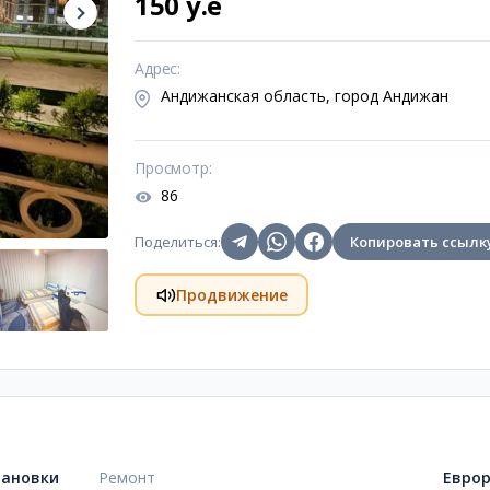
150 y.e
Адрес
:
Андижанская область, город Андижан
Просмотр
:
86
Поделиться
:
Копировать ссылк
Продвижение
тановки
Ремонт
Евро