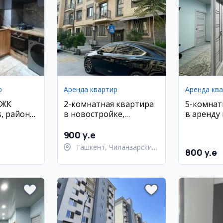
р
Аренда квартир
Аренда кв
 ЖК
2-комнатная квартира
5-комнат
, район
в новостройке,
в аренду
Чиланзар-17, 6/9 эт.,
новостро
Евро люкс комфорт
ремонт
900 y.e
Ташкент, Чиланзарский
800 y.e
район