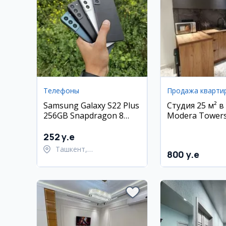
Телефоны
Продажа кварти
Samsung Galaxy S22 Plus
Студия 25 м² в
256GB Snapdragon 8
Modera Towers
Gen 1
Миробод
252 y.e
Ташкент,
800 y.e
Шайхантахурский район