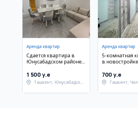
Аренда квартир
Аренда квартир
Сдается квартира в
5-комнатная 
Юнусабадском районе,
в новостройке
ЖК ц5, метро Минор,
Чиланзар, 4/5 
3/5/11, 80 кв.м.
новый ремонт
1 500 y.e
700 y.e
Ташкент, Юнусабадский
Ташкент, Чил
район
район