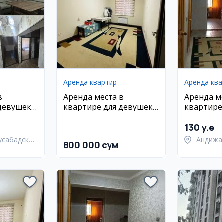
Аренда квартир
Аренда кв
в
Аренда места в
Аренда м
девушек,
квартире для девушек
квартире
в Сергели
метро К
130 y.e
усабадский
Андижа
800 000 сум
город 