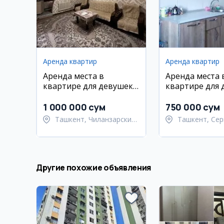
Аренда квартир
Аренда квартир
Аренда места в
Аренда места 
квартире для девушек
квартире для 
на Чиланзаре
в Сергели
1 000 000 сум
750 000 сум
Ташкент, Чиланзарский
Ташкент, Сер
район
район
Другие похожие объявления