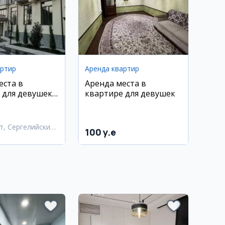
артир
Аренда квартир
еста в
Аренда места в
 для девушек
квартире для девушек
и
т, Сергелийский
100 y.e