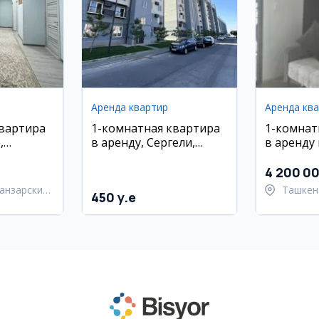
Аренда квартир
Аренда кв
квартира
1-комнатная квартира
1-комнат
,
в аренду, Сергели,
в аренду
этаж,
метро Чосхтепа,
ЖК Green
новостройка
4 200 0
анзарский
Ташкен
450 y.e
район