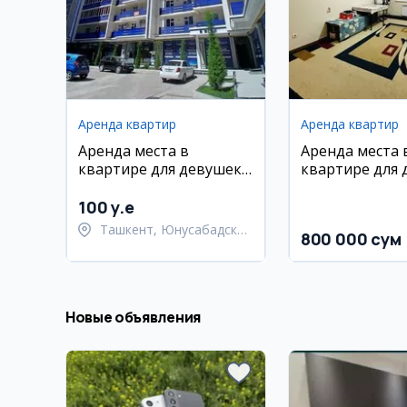
Аренда квартир
Аренда квартир
Аренда места в
Аренда места 
квартире для девушек,
квартире для 
Юнусабад-16
в Сергели
100 y.e
Ташкент, Юнусабадский
800 000 сум
район
Новые объявления