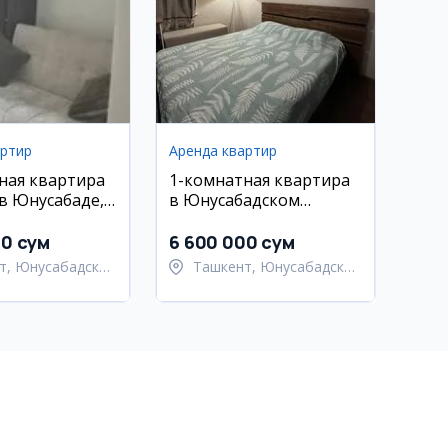
артир
Аренда квартир
ная квартира
1-комнатная квартира
 в Юнусабаде,
в Юнусабадском
 Park
районе (Ц-5 Киет) в
аренду
00 сум
6 600 000 сум
т, Юнусабадский
Ташкент, Юнусабадский
район