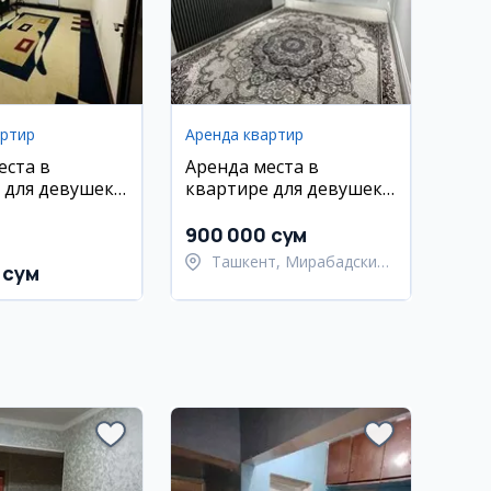
артир
Аренда квартир
еста в
Аренда места в
 для девушек
квартире для девушек
и
в Мирабадском районе
900 000 сум
Ташкент, Мирабадский
 сум
район