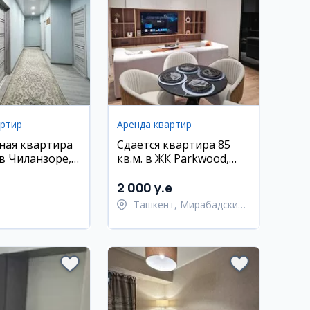
артир
Аренда квартир
ная квартира
Сдается квартира 85
 в Чиланзоре,
кв.м. в ЖК Parkwood,
йка, свежий
Мирабадский район
2 000 y.e
Ташкент, Мирабадский
район