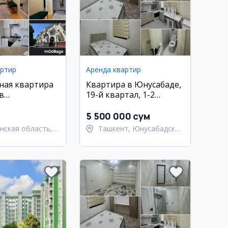
артир
Аренда квартир
ная квартира
Квартира в Юнусабаде,
в
19-й квартал, 1-2
ском районе,
комнаты, 2 этаж
, 65 м²
5 500 000 сум
нская область,
Ташкент, Юнусабадский
анский район
район