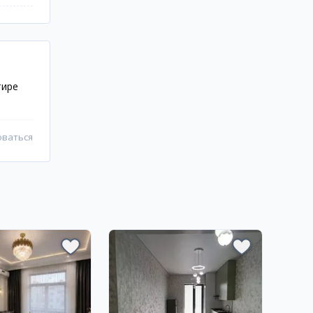
тире
оваться