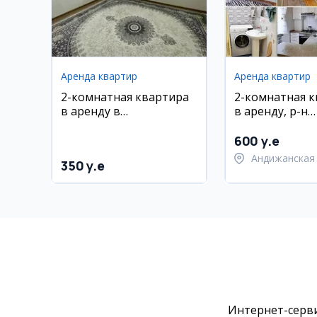
Аренда квартир
Аренда квартир
2-комнатная квартира
2-комнатная 
в аренду в
в аренду, р-н
Мирободском районе,
Шахрихан, ул.
массив Кўйлий 3, 10
600 y.e
этаж
Андижанская 
350 y.e
Шахрихански
Интернет-серви