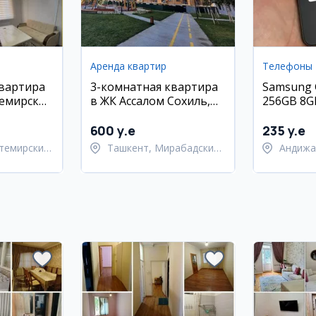
Аренда квартир
Телефоны
квартира
3-комнатная квартира
Samsung 
темирский
в ЖК Ассалом Сохиль,
256GB 8G
Мирабадский район
матовый,
состояни
600 y.e
235 y.e
темирский
Ташкент, Мирабадский
Андижа
район
город 