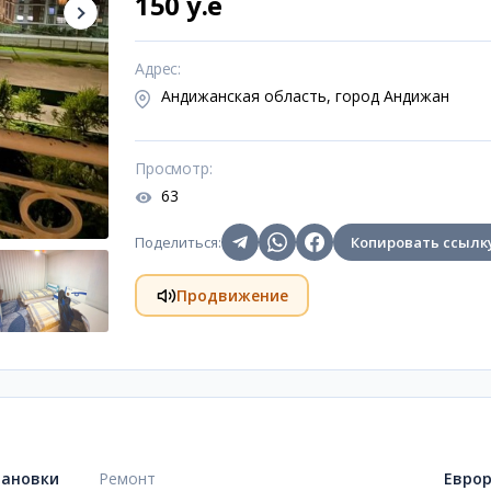
150 y.e
Адрес
:
Андижанская область, город Андижан
Просмотр
:
63
Поделиться
:
Копировать ссылк
Продвижение
тановки
Ремонт
Евро