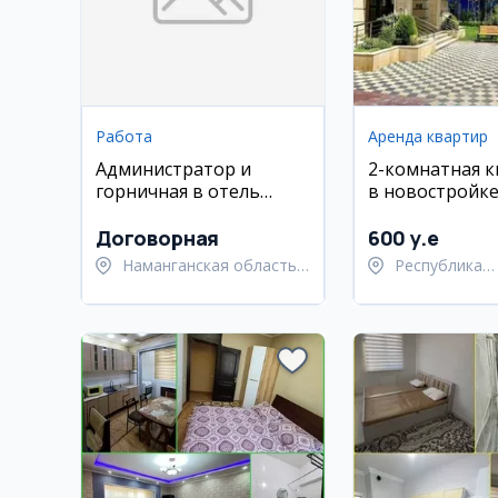
Работа
Аренда квартир
Администратор и
2-комнатная 
горничная в отель
в новостройке
DAVR, Наманган
ул. Нурафшон, 3
Евро Люкс
Договорная
600 y.e
Наманганская область,
Республика
Наманганский район
Каракалпакст
Берунийский 