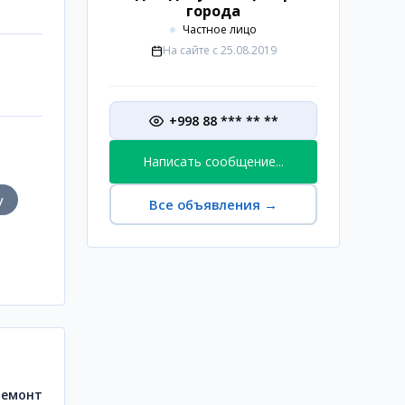
города
Частное лицо
На сайте с
25.08.2019
+998 88 *** ** **
Написать сообщение...
у
Все объявления
→
ремонт