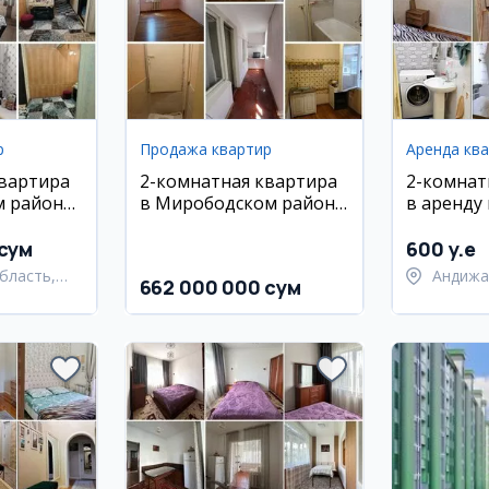
р
Продажа квартир
Аренда кв
квартира
2-комнатная квартира
2-комнат
 районе,
в Мирободском районе,
в аренду 
а 2
массив Куйлик 3
Шахрихан
ул. Навои
 сум
600 y.e
бласть,
Андижа
662 000 000 сум
айон
Шахрих