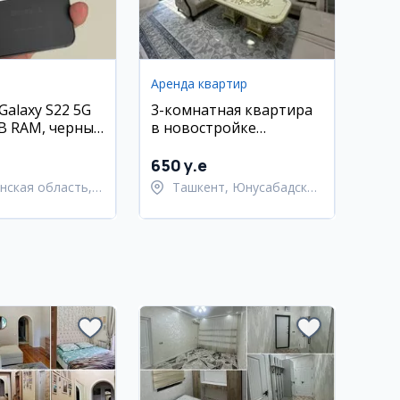
Аренда квартир
Galaxy S22 5G
3-комнатная квартира
B RAM, черный
в новостройке
 отличное
Юнусабад, 11-й
е, местный
квартал, 78 м² в аренду
650 y.e
нская область,
Ташкент, Юнусабадский
Андижан
район