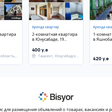
Аренда квартир
Аренда кв
квартира
2-комнатная квартира
1-комнат
в Юнусабаде, 19
в Яшноба
 Навои
квартал, 70 м²
Махтумку
400 y.e
область,
Ташкент, Юнусабадский
420 y.e
й район
район
с для размещения объявлений о товарах, вакансиях и 