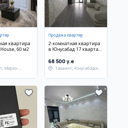
артир
Продажа квартир
ная квартира
2-комнатная квартира
 House, 60 м2
в Юнусабад 17 квартал
ЖК Novdar
68 500 y.e
т, Мирзо-
Ташкент, Юнусабадский
кский район
район