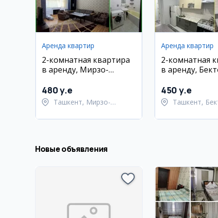
Аренда квартир
Аренда квартир
2-комнатная квартира
2-комнатная 
в аренду, Мирзо-
в аренду, Бек
Улугбекский район,
район, Водник
Паркентский базар
480 y.e
450 y.e
Ташкент, Мирзо-
Ташкент, Бек
Улугбекский район
район
Новые объявления