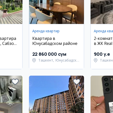
Аренда квартир
Аренда кв
квартира
Квартира в
2-комнат
, Сабзор,
Юнусабадском районе
в ЖК Real
/8 эт.,
22 860 000 сум
900 y.e
Ташкент, Юнусабадский
Ташкен
ан,
район
Улугбе
район