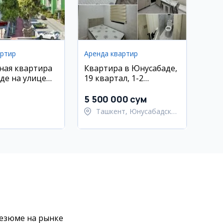
артир
Аренда квартир
ная квартира
Квартира в Юнусабаде,
де на улице
19 квартал, 1-2
ли в аренду
комнаты, 2 этаж, с
ремонтом и мебелью
5 500 000 сум
Ташкент, Юнусабадский
район
резюме на рынке