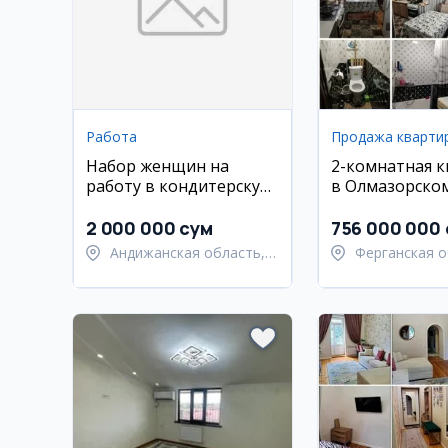
Работа
Продажа кварти
Набор женщин на
2-комнатная 
работу в кондитерскую
в Олмазорском
мастерскую
ул. Тансыкбаев
2 000 000 сум
756 000 000
Андижанская область,
Ферганская о
Андижанский район
Ферганский р