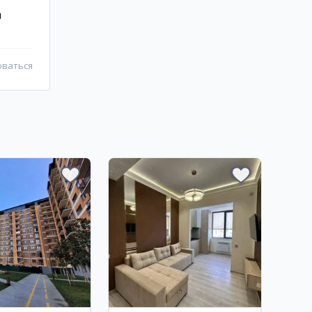
и
оваться