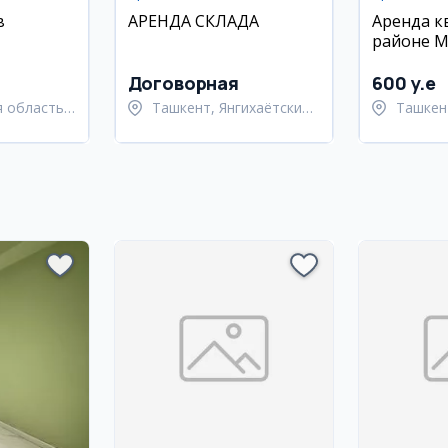
в
АРЕНДА СКЛАДА
Аренда к
районе М
 в
Договорная
600 y.e
 область,
Ташкент, Янгихаётский
Ташкен
й район
район
Паркен