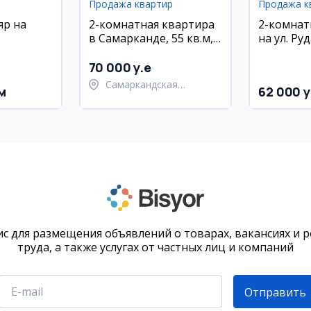
Продажа квартир
Продажа к
яр на
2-комнатная квартира
2-комнат
в Самарканде, 55 кв.м,
на ул. Ру
3/5 этаж
70 000 y.e
Самаркандская
м
62 000 y
область,
Самаркандский район
с для размещения объявлений о товарах, вакансиях и 
труда, а также услугах от частных лиц и компаний
Отправить