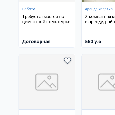
Работа
Аренда квартир
Требуется мастер по
2-комнатная 
цементной штукатурке
в аренду, рай
Улугбек, Карасу
Договорная
550 y.e