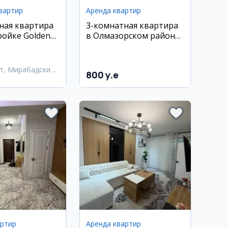
вартир
Аренда квартир
ная квартира
3-комнатная квартира
ройке Golden
в Олмазорском районе,
ирабад
70 м², 10/11 этаж
т, Мирабадский
800 y.e
артир
Аренда квартир