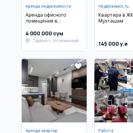
Аренда недвижимости
Недвижимость
Аренда офисного
Квартира в Ж
помещения в
Мухташам
Учтепинском районе
4 000 000 сум
Ташкент, Учтепинский
145 000 y.e
район
Аренда квартир
Работа