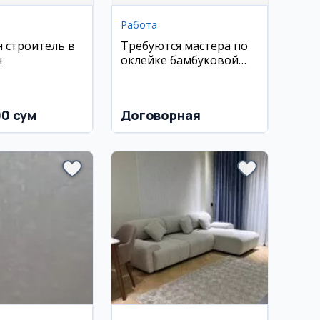
Работа
я строитель в
Требуются мастера по
н
оклейке бамбуковой
фанерой
00 сум
Договорная