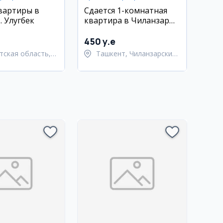
вартиры в
Сдается 1-комнатная
. Улугбек
квартира в Чиланзар
11-квартале
450 y.e
тская область,
Ташкент, Чиланзарский
тский район
район