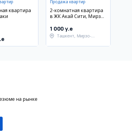
вартир
Продажа квартир
ная квартира
2-комнатная квартира
даки
в ЖК Акай Сити, Мирзо-
Улугбекский район
1 000 y.e
Ташкент, Мирзо-
.e
Улугбекский район
резюме на рынке