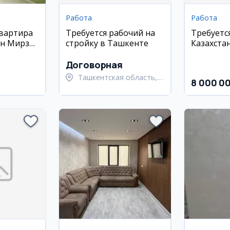
Работа
Работа
квартира
Требуется рабочий на
Требуетс
он Мирзо
стройку в Ташкенте
Казахста
 6, 48 м²
Договорная
Ташкентская область,
8 000 0
Ташкентский район