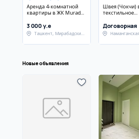
Аренда 4-комнатной
Швея (Чокчи) 
квартиры в ЖК Murad
текстильное
Building, Мирабад
производство
Намангане
3 000 y.e
Договорная
Ташкент, Мирабадский
Наманганская
район
Намангански
Новые объявления