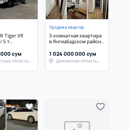
Продажа квартир
W Tiger VR
3-комнатная квартира
 5 т
в Янгиабадском районе,
вый)
5А
 000 сум
1 024 000 000 сум
тская область,
Джизакская область,
тский район
Янгиабадский район