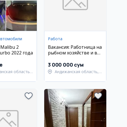
автомобили
Работа
 Malibu 2
Вакансия: Работница на
urbo 2022 года
рыбном хозяйстве и в
кафе, Андижан
.e
3 000 000 сум
анская область,
Андижанская область,
анский район
Балыкчинский район