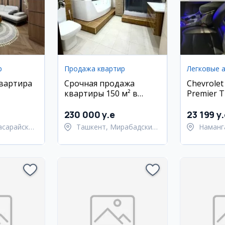
р
Продажа квартир
Легковые 
квартира
Срочная продажа
Chevrolet
квартиры 150 м² в
Premier T
 район
Мирабадском районе,
ул. Нукусская
230 000 y.e
23 199 y
асарайский
Ташкент, Мирабадский
Наманг
район
Наманг