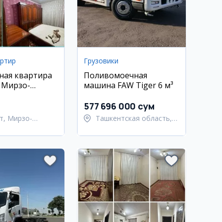
артир
Грузовики
ная квартира
Поливомоечная
, Мирзо-
машина FAW Tiger 6 м³
кий район,
577 696 000 сум
т, Мирзо-
Ташкентская область,
кский район
Ташкентский район