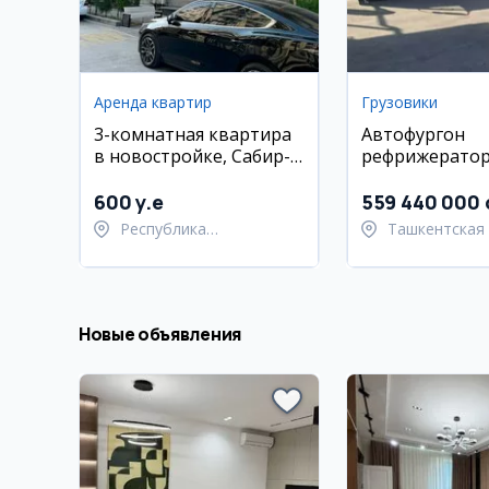
Аренда квартир
Грузовики
3-комнатная квартира
Автофургон
в новостройке, Сабир-
рефрижератор FA
Рахим, 9/10 этаж, евро
Tiger VH VUM1
ремонт
Thermo King RV
600 y.e
559 440 000 
Республика
Ташкентская 
Каракалпакстан,
Ташкентский
Берунийский район
Новые объявления