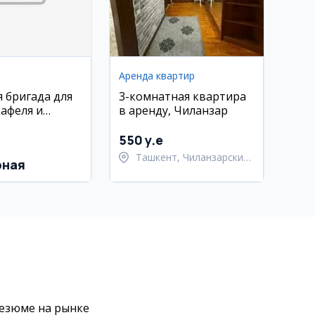
Аренда квартир
я бригада для
3-комнатная квартира
кафеля и
в аренду, Чиланзар
гипсокартона
550 y.e
Ташкент, Чиланзарский
рная
район
резюме на рынке