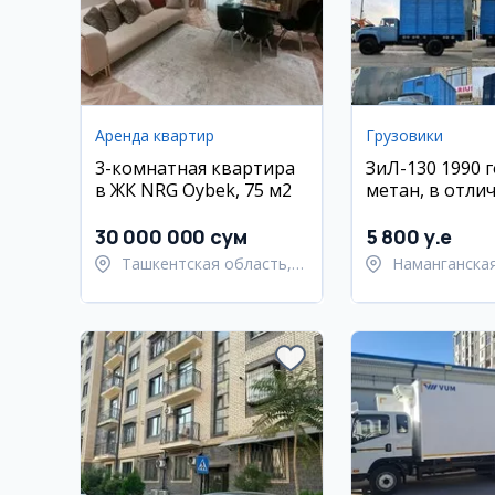
Аренда квартир
Грузовики
3-комнатная квартира
ЗиЛ-130 1990 г
в ЖК NRG Oybek, 75 м2
метан, в отли
состоянии
30 000 000 сум
5 800 y.e
Ташкентская область,
Наманганская
Ташкентский район
Намангански