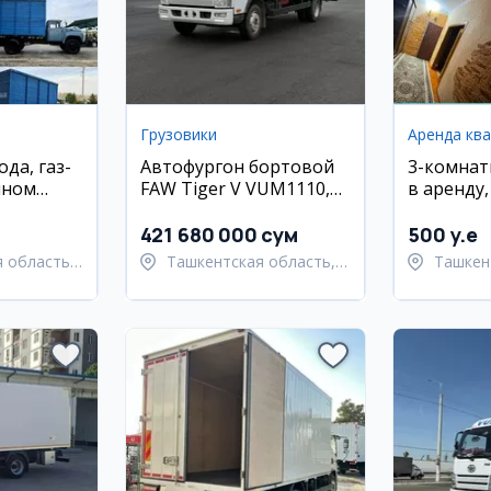
Грузовики
Аренда кв
ода, газ-
Автофургон бортовой
3-комнат
чном
FAW Tiger V VUM1110,
в аренду
11,8 кв
Улугбекс
Корасу-6
421 680 000 сум
500 y.e
 область,
Ташкентская область,
Ташкен
й район
Ташкентский район
Улугбе