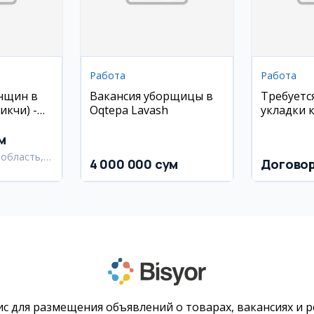
Работа
Работа
нщин в
Вакансия уборщицы в
Требуетс
икчи) -
Oqtepa Lavash
укладки 
 от 18 лет
монтажа 
м
область,
4 000 000 сум
Догово
 район
с для размещения объявлений о товарах, вакансиях и 