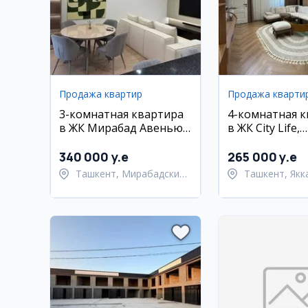
Продажа квартир
Продажа кварти
3-комнатная квартира
4-комнатная 
в ЖК Мирабад Авенью,
в ЖК City Life,
80 кв.м, евро ремонт
Яккасарайский
340 000 y.e
265 000 y.e
Ташкент, Мирабадский
Ташкент, Якк
район
район