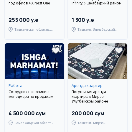
под офис в ЖК Nest One
Infinity, Яшнабадский район
255 000 y.e
1 300 y.e
Ташкентская область,
Ташкент, Яшнабадский
Ташкентский район
район
Работа
Аренда квартир
Сотрудник на позицию
Посуточная аренда
менеджера по продажам
квартиры в Мирзо-
Улугбекском районе
4 500 000 сум
200 000 сум
Самаркандская область,
Ташкент, Мирзо-
Самаркандский район
Улугбекский район