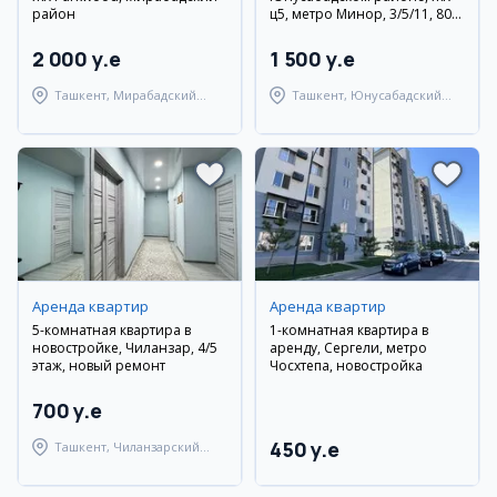
район
ц5, метро Минор, 3/5/11, 80
кв.м.
2 000 y.e
1 500 y.e
Ташкент, Мирабадский
Ташкент, Юнусабадский
район
район
Аренда квартир
Аренда квартир
5-комнатная квартира в
1-комнатная квартира в
новостройке, Чиланзар, 4/5
аренду, Сергели, метро
этаж, новый ремонт
Чосхтепа, новостройка
700 y.e
450 y.e
Ташкент, Чиланзарский
район