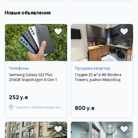
Новые объявления
Телефоны
Продажа квартир
Samsung Galaxy S22 Plus
Студия 25 м² в ЖК Modera
256GB Snapdragon 8 Gen 1
Towers, район Миробод
252 y.e
800 y.e
Ташкент, Шайхантахурский
район