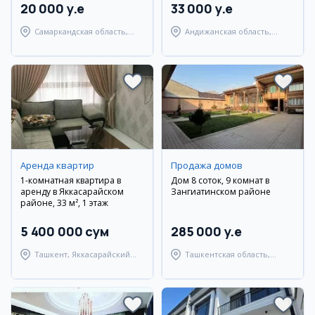
20 000 y.e
33 000 y.e
Самаркандская область,
Андижанская область,
Самаркандский район
Андижанский район
Аренда квартир
Продажа домов
1-комнатная квартира в
Дом 8 соток, 9 комнат в
аренду в Яккасарайском
Зангиатинском районе
районе, 33 м², 1 этаж
5 400 000 сум
285 000 y.e
Ташкент, Яккасарайский
Ташкентская область,
район
Зангиатинский район