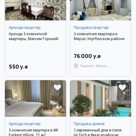
Аренда квартир
Продажа квартир
Аренда 3-комнатной
2-комнатная квартира в
квартиры, Максим Горький
Мирзо-Улугбекском районе
76 000 y.e
550 y.e
Ташкент, Мирзо-
Улугбекский район
Аренда квартир
Продажа домов
3-комнатная квартира в ЖК
Современный дом в стиле
Parkent Village, 71 м2
Hi-Tech в Яккасарайском