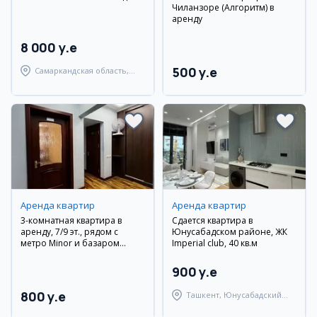
Чиланзоре (Алгоритм) в
аренду
8 000 y.e
500 y.e
Самаркандская область,
Самаркандский район
Аренда квартир
Аренда квартир
3-комнатная квартира в
Сдается квартира в
аренду, 7/9 эт., рядом с
Юнусабадском районе, ЖК
метро Minor и базаром
Imperial club, 40 кв.м
Alayskiy, евро ремонт
900 y.e
800 y.e
Ташкент, Юнусабадский
район