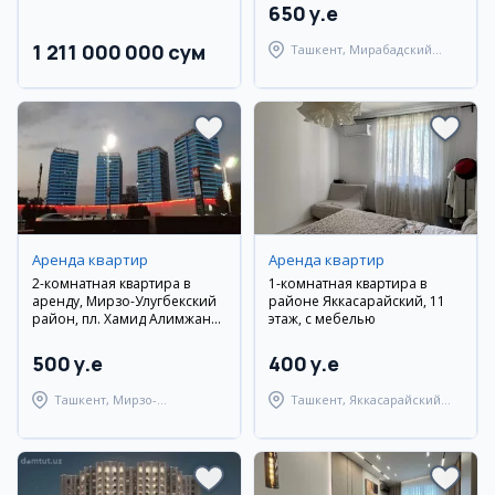
650 y.e
1 211 000 000 сум
Ташкент, Мирабадский
район
Аренда квартир
Аренда квартир
2-комнатная квартира в
1-комнатная квартира в
аренду, Мирзо-Улугбекский
районе Яккасарайский, 11
район, пл. Хамид Алимжана,
этаж, с мебелью
77 м²
500 y.e
400 y.e
Ташкент, Мирзо-
Ташкент, Яккасарайский
Улугбекский район
район