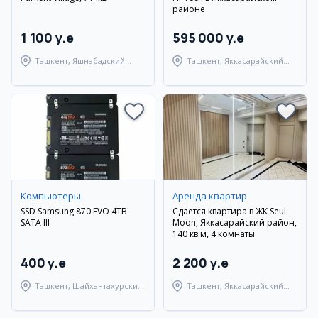
районе
1 100 y.e
595 000 y.e
Ташкент, Яшнабадский
Ташкент, Яккасарайский
район
район
Компьютеры
Аренда квартир
SSD Samsung 870 EVO 4TB
Сдается квартира в ЖК Seul
SATA III
Moon, Яккасарайский район,
140 кв.м, 4 комнаты
400 y.e
2 200 y.e
Ташкент, Шайхантахурский
Ташкент, Яккасарайский
район
район