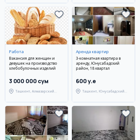
Работа
Аренда квартир
Вакансия для женщин и
3-комнатная квартира в
девушек на производство
аренду, Юнусабадский
хлебобулочных изделий
район, 18 квартал
3 000 000 сум
600 y.e
Ташкент, Алмазарский
Ташкент, Юнусабадский
район
район