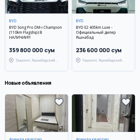
BYD
BYD
BYD Song Pro DM-i Champion
BYD E2 405km Luxe -
(110km Flagship) В
Официальный дилер
НАЛИЧИИ!!!
Яшнабад
359 800 000 сум
236 600 000 сум
Ташкент, Яшнабадский
Ташкент, Яшнабадский
район
район
Новые объявления
Аренда квартир
Аренда квартир