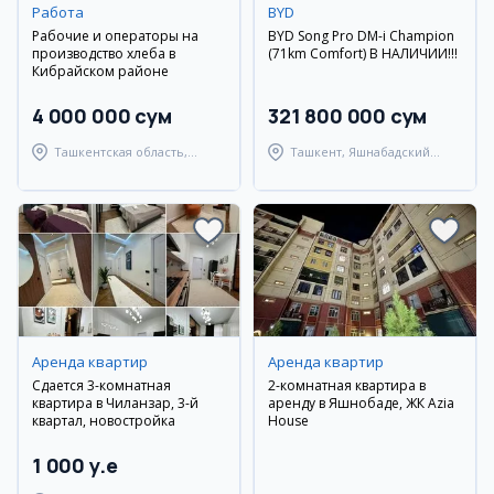
Работа
BYD
Рабочие и операторы на
BYD Song Pro DM-i Champion
производство хлеба в
(71km Comfort) В НАЛИЧИИ!!!
Кибрайском районе
4 000 000 сум
321 800 000 сум
Ташкентская область,
Ташкент, Яшнабадский
Кибрайский район
район
Аренда квартир
Аренда квартир
Сдается 3-комнатная
2-комнатная квартира в
квартира в Чиланзар, 3-й
аренду в Яшнобаде, ЖК Azia
квартал, новостройка
House
1 000 y.e