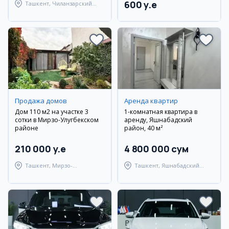
600 y.e
Ташкент, Чиланзарский
район
Продажа домов
Аренда квартир
Дом 110 м2 на участке 3
1-комнатная квартира в
сотки в Мирзо-Улугбекском
аренду, Яшнабадский
районе
район, 40 м²
210 000 y.e
4 800 000 сум
Ташкент, Мирзо-
Ташкент, Яшнабадский
Улугбекский район
район