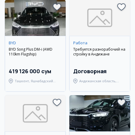
BYD
Работа
BYD Song Plus DM-i (AWD
Требуется разнорабочий на
110km Flagship)
стройку в Андижане
419 126 000 сум
Договорная
Ташкент, Яшнабадский
Андижанская область,
район
Андижанский район