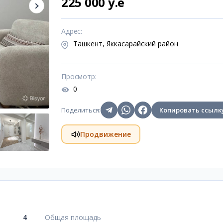
225 000 y.e
Адрес
:
Ташкент, Яккасарайский район
Просмотр
:
0
Поделиться
:
Копировать ссылк
Продвижение
4
Общая площадь