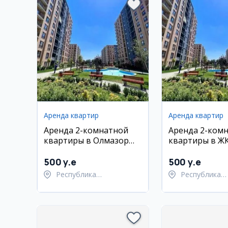
Аренда квартир
Аренда квартир
Аренда 2-комнатной
Аренда 2-ком
квартиры в Олмазор
квартиры в ЖК
Сити
City
500 y.e
500 y.e
Республика
Республика
Каракалпакстан,
Каракалпакст
Берунийский район
Берунийский 