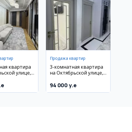
вартир
Продажа квартир
ная квартира
3-комнатная квартира
рьской улице,
на Октябрьской улице,
12 этаж
68 м², 7/12 эт.
.e
94 000 y.e