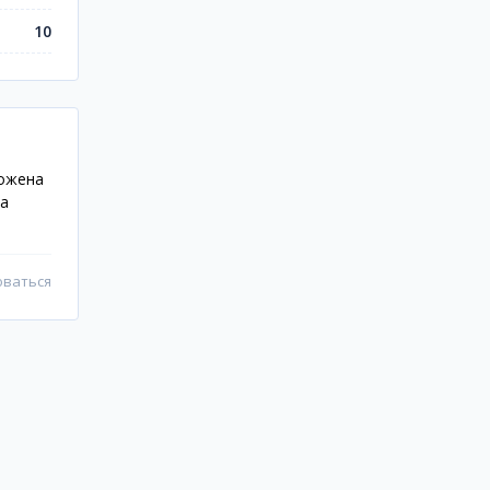
10
ложена
ра
оваться