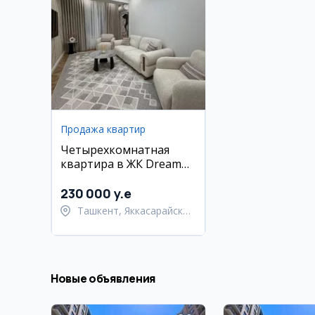
Продажа квартир
Четырехкомнатная
квартира в ЖК Dream
House, Яккасарайский
район
230 000 y.e
Ташкент, Яккасарайский
район
Новые объявления