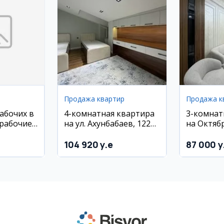
Продажа квартир
Продажа к
рабочих в
4-комнатная квартира
3-комнат
рабочие,
на ул. Ахунбабаев, 122
на Октяб
астера
кв.м
63 м², 8/
ну,
104 920 y.e
87 000 y