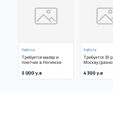
Работа
Работа
Требуется маляр и
Требуется 30 
плитчик в Ногинске
Москву (разно
плиточники, м
по гипсокарто
5 000 y.e
4 300 y.e
сантехники)