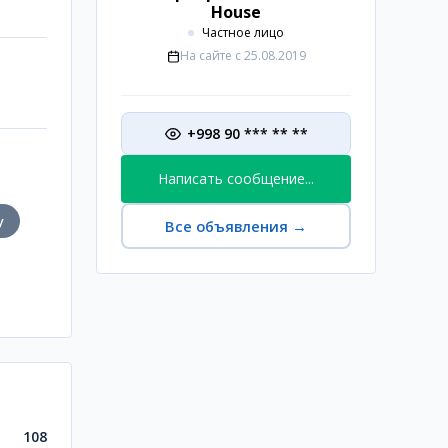
House
Частное лицо
На сайте с
25.08.2019
+998 90 *** ** **
Написать сообщение...
у
Все объявления
→
108