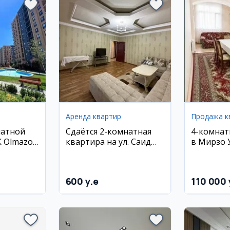
Аренда квартир
Продажа к
натной
Сдаётся 2-комнатная
4-комнат
 Olmazor
квартира на ул. Саид
в Мирзо 
Барака
районе, 8
600 y.e
110 000 
ан,
район