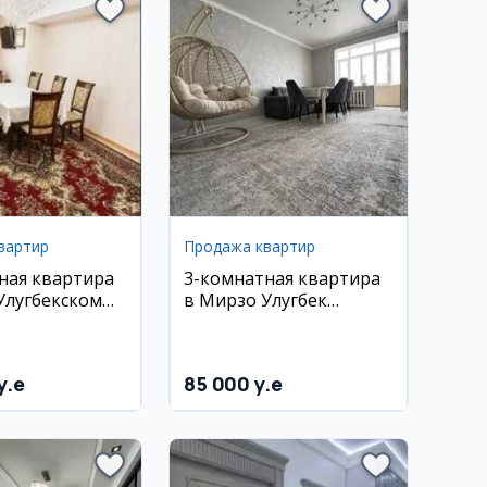
вартир
Продажа квартир
ная квартира
3-комнатная квартира
Улугбекском
в Мирзо Улугбек
2 кв.м
районе, Куйлюк-1
y.e
85 000 y.e