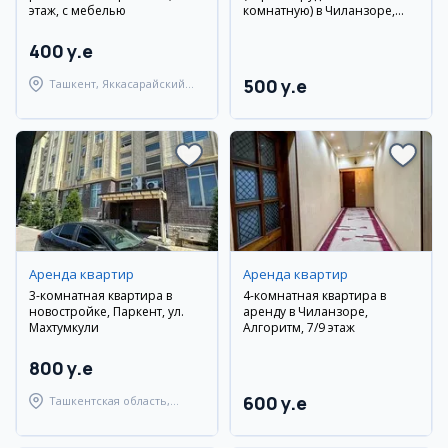
этаж, с мебелью
комнатную) в Чиланзоре,
рядом с «Jahon Tillari»
400 y.e
500 y.e
Ташкент, Яккасарайский
район
Аренда квартир
Аренда квартир
3-комнатная квартира в
4-комнатная квартира в
новостройке, Паркент, ул.
аренду в Чиланзоре,
Махтумкули
Алгоритм, 7/9 этаж
800 y.e
600 y.e
Ташкентская область,
Паркентский район