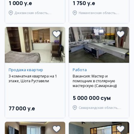
1 000 y.e
1 750 y.e
Джизакская область,
Наманганская область,
Янгиабадский район
Наманганский район
Продажа квартир
Работа
3-комнатная квартира на 1
Вакансия: Мастер и
этаже, Шота Руставели
помощник в столярную
мастерскую (Самарканд)
5 000 000 сум
77 000 y.e
Самаркандская область,
Самаркандский район