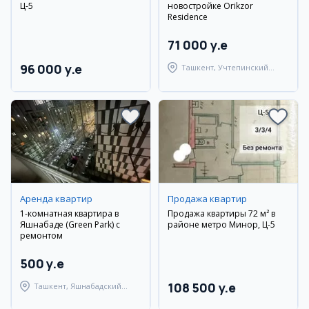
Ц-5
новостройке Orikzor
Residence
71 000 y.e
96 000 y.e
Ташкент, Учтепинский
район
Аренда квартир
Продажа квартир
1-комнатная квартира в
Продажа квартиры 72 м² в
Яшнабаде (Green Park) с
районе метро Минор, Ц-5
ремонтом
500 y.e
108 500 y.e
Ташкент, Яшнабадский
район