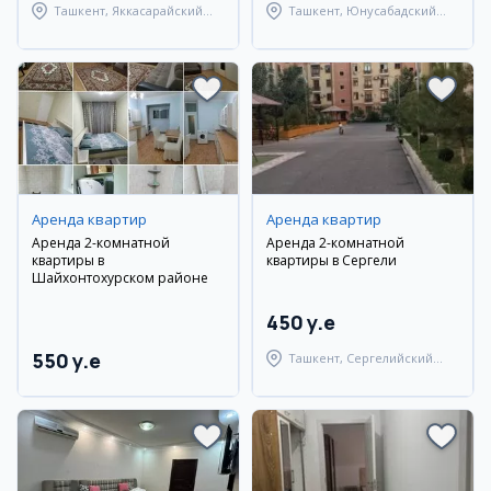
Ташкент, Яккасарайский
Ташкент, Юнусабадский
район
район
Аренда квартир
Аренда квартир
Аренда 2-комнатной
Аренда 2-комнатной
квартиры в
квартиры в Сергели
Шайхонтохурском районе
450 y.e
550 y.e
Ташкент, Сергелийский
район