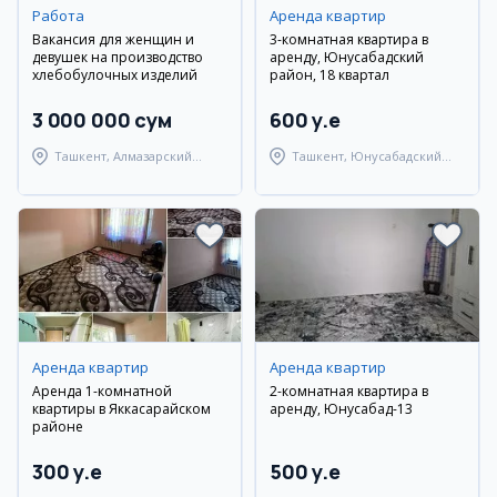
Работа
Аренда квартир
Вакансия для женщин и
3-комнатная квартира в
девушек на производство
аренду, Юнусабадский
хлебобулочных изделий
район, 18 квартал
3 000 000 сум
600 y.e
Ташкент, Алмазарский
Ташкент, Юнусабадский
район
район
Аренда квартир
Аренда квартир
Аренда 1-комнатной
2-комнатная квартира в
квартиры в Яккасарайском
аренду, Юнусабад-13
районе
300 y.e
500 y.e