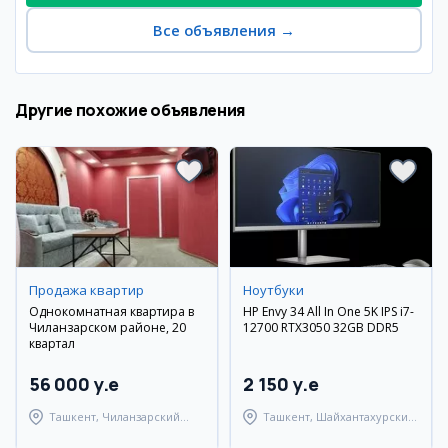
Все объявления
→
Другие похожие объявления
Продажа квартир
Ноутбуки
Однокомнатная квартира в
HP Envy 34 All In One 5K IPS i7-
Чиланзарском районе, 20
12700 RTX3050 32GB DDR5
квартал
56 000 y.e
2 150 y.e
Ташкент, Чиланзарский
Ташкент, Шайхантахурский
район
район