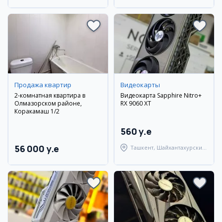
Продажа квартир
Видеокарты
2-комнатная квартира в
Видеокарта Sapphire Nitro+
Олмазорском районе,
RX 9060 XT
Коракамаш 1/2
560 y.e
56 000 y.e
Ташкент, Шайхантахурский
район