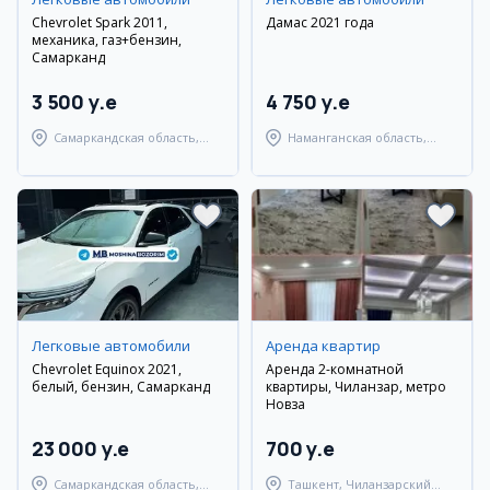
Chevrolet Spark 2011,
Дамас 2021 года
механика, газ+бензин,
Самарканд
3 500 y.e
4 750 y.e
Самаркандская область,
Наманганская область,
Самаркандский район
Наманганский район
Легковые автомобили
Аренда квартир
Chevrolet Equinox 2021,
Аренда 2-комнатной
белый, бензин, Самарканд
квартиры, Чиланзар, метро
Новза
23 000 y.e
700 y.e
Самаркандская область,
Ташкент, Чиланзарский