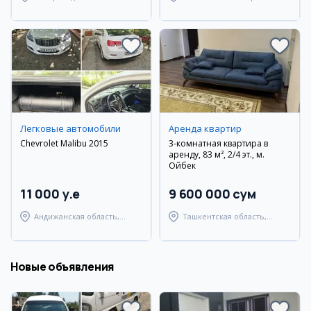
Самаркандский район
район
Легковые автомобили
Аренда квартир
Chevrolet Malibu 2015
3-комнатная квартира в
аренду, 83 м², 2/4 эт., м.
Ойбек
11 000 y.e
9 600 000 сум
Андижанская область,
Ташкентская область,
Андижанский район
Ташкентский район
Новые объявления