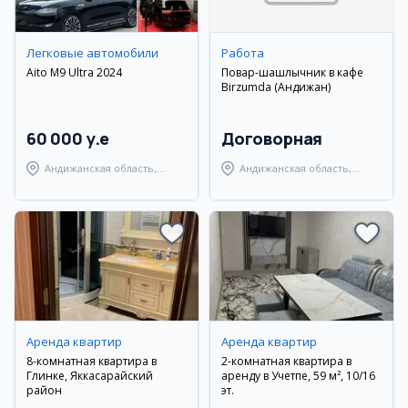
Легковые автомобили
Работа
Aito M9 Ultra 2024
Повар-шашлычник в кафе
Birzumda (Андижан)
60 000 y.e
Договорная
Андижанская область,
Андижанская область,
Андижанский район
Андижанский район
Аренда квартир
Аренда квартир
8-комнатная квартира в
2-комнатная квартира в
Глинке, Яккасарайский
аренду в Учетпе, 59 м², 10/16
район
эт.