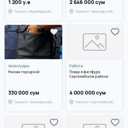
1 200 y.e
2 646 000 сум
Ташкент, Мирабадский
Ташкент, Чиланзарский
район
район
Аксессуары
Работа
Рюкзак городской
Повар в фастфуд в
Сергелийском районе
330 000 сум
4 000 000 сум
Ташкент, Чиланзарский
Ташкент, Сергелийский
район
район