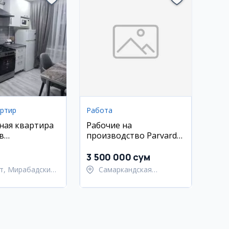
артир
Работа
ная квартира
Рабочие на
в
производство Parvarda
ском районе
в Самарканде
3 500 000 сум
т, Мирабадский
Самаркандская
область,
Самаркандский район