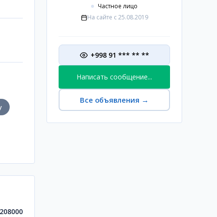
Частное лицо
На сайте с
25.08.2019
+998 91 *** ** **
Написать сообщение...
Все объявления
→
у
208000