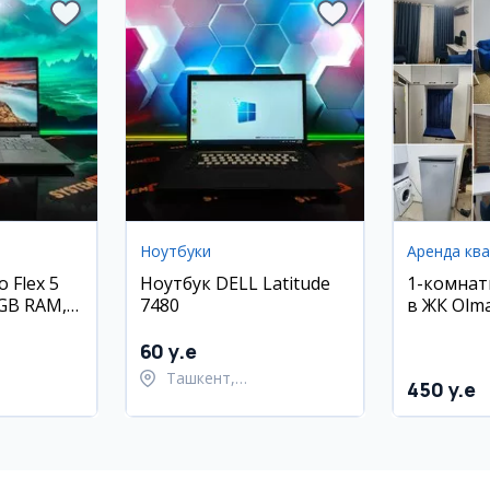
Ноутбуки
Аренда кв
 Flex 5
Ноутбук DELL Latitude
1-комнат
 4GB RAM,
7480
в ЖК Olma
Олмазорс
м²)
60 y.e
Ташкент,
450 y.e
ский район
Шайхантахурский район