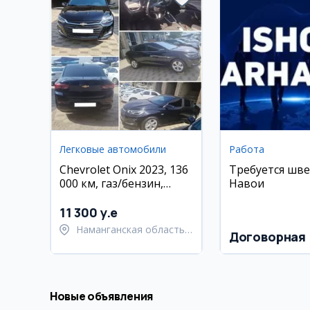
Легковые автомобили
Работа
Chevrolet Onix 2023, 136
Требуется шве
000 км, газ/бензин,
Навои
Наманган
11 300 y.e
Наманганская область,
Договорная
Наманганский район
Новые объявления