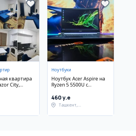
артир
Ноутбуки
ная квартира
Ноутбук Acer Aspire на
zor City,
Ryzen 5 5500U с
кий район (40
видеокартой RTX 3050
460 y.e
Ташкент,
Шайхантахурский район