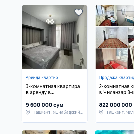
Аренда квартир
Продажа кварти
3-комнатная квартира
2-комнатная 
в аренду в
в Чиланзар 8-
Яшнабадском районе,
Махтумкули
9 600 000 сум
822 000 000
Ташкент, Яшнабадский
Ташкент, Чил
район
район