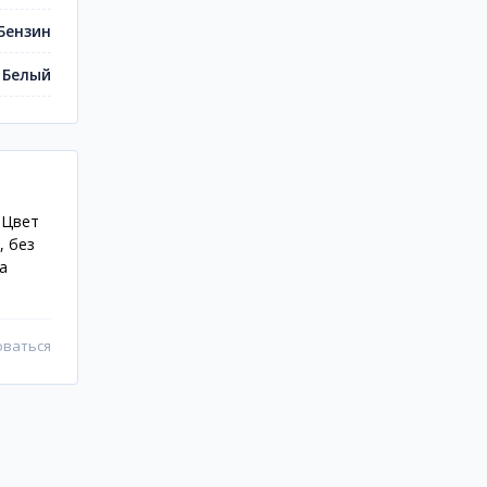
Бензин
Белый
 Цвет
, без
а
оваться