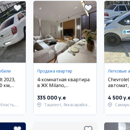
обили
Продажа квартир
Легковые 
t 2023,
4-комнатная квартира
Chevrolet
0 км,
в ЖК Milano,
автомат,
Яккасарайский район,
Самарка
135 кв.м
335 000 y.e
4 500 y.
бласть,
Ташкент, Яккасарайский
Самарк
 район
район
област
Самарк