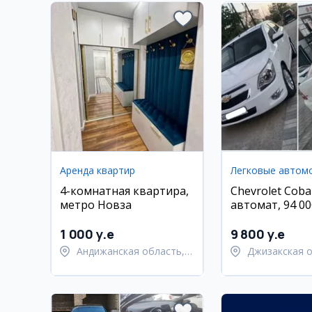
Аренда квартир
Легковые автом
4-комнатная квартира,
Chevrolet Cobal
метро Новза
автомат, 94 00
Наманган
1 000 y.e
9 800 y.e
Андижанская область,
Джизакская о
город Андижан
Янгиабадский