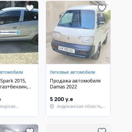
автомобили
Легковые автомобили
 Spark 2015,
Продажа автомобиля
 газ+бензин,
Damas 2022
нд
e
5 200 y.e
андская
Андижанская область,
ь,
Андижанский район
андский район