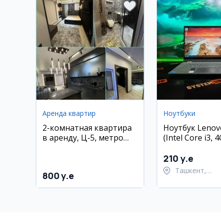
Аренда квартир
Ноутбуки
2-комнатная квартира
Ноутбук Lenovo
в аренду, Ц-5, метро
(Intel Core i3,
Минор
128GB SSD)
210 y.e
Ташкент,
800 y.e
Шайхантахур