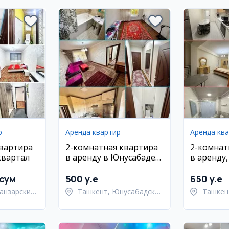
р
Аренда квартир
Аренда кв
квартира
2-комнатная квартира
2-комнат
квартал
в аренду в Юнусабаде
в аренду
на Шахристанской
район, ул
 сум
500 y.e
650 y.e
анзарский
Ташкент, Юнусабадский
Ташкен
район
район