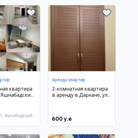
артир
Аренда квартир
ная квартира
2-комнатная квартира
, Яшнабадский
в аренду в Дархане, ул.
. Лисунова
Хамид Алимджан
т, Яшнабадский
600 y.e