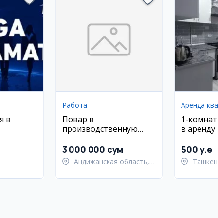
Работа
Аренда кв
я в
Повар в
1-комнат
производственную
в аренду 
компанию, Андижан
Мирабад
3 000 000 сум
500 y.e
Андижанская область,
Ташкен
Мархаматский район
район