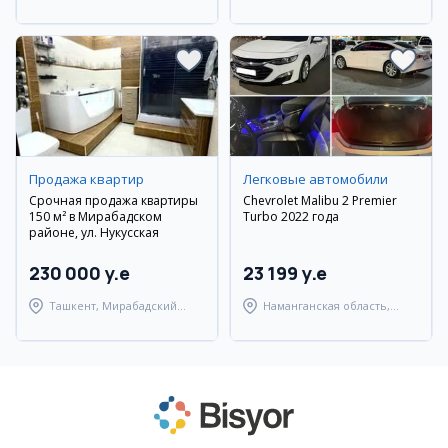
район
район
Продажа квартир
Легковые автомобили
Срочная продажа квартиры
Chevrolet Malibu 2 Premier
150 м² в Мирабадском
Turbo 2022 года
районе, ул. Нукусская
230 000 y.e
23 199 y.e
Ташкент, Мирабадский
Наманганская область,
район
Наманганский район