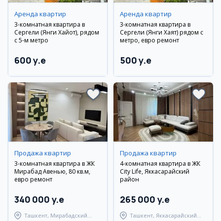
Аренда квартир
Аренда квартир
3-комнатная квартира в
3-комнатная квартира в
Сергели (Янги Хайот), рядом
Сергели (Янги Хаят) рядом с
с 5-м метро
метро, евро ремонт
600 y.e
500 y.e
Продажа квартир
Продажа квартир
3-комнатная квартира в ЖК
4-комнатная квартира в ЖК
Мирабад Авенью, 80 кв.м,
City Life, Яккасарайский
евро ремонт
район
340 000 y.e
265 000 y.e
Ташкент, Мирабадский
Ташкент, Яккасарайский