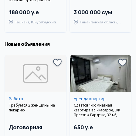
188 000 y.e
3 000 000 сум
Ташкент, Юнусабадский
Наманганская область,
район
Наманганский район
Новые объявления
Работа
Аренда квартир
Требуется 2 женщины на
Сдается 1-комнатная
пекарню
квартира в Яккасарое, ЖК
Престиж Гарденс, 32 м²,
11/14 этаж
Договорная
650 y.e