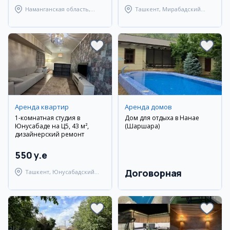
Наманганская область,
Ташкент, Мирабадский
Уйчинский район
район
Аренда квартир
Аренда домов
1-комнатная студия в
Дом для отдыха в Нанае
Юнусабаде на Ц5, 43 м²,
(Шаршара)
дизайнерский ремонт
550 y.e
Договорная
Ташкент, Юнусабадский
район