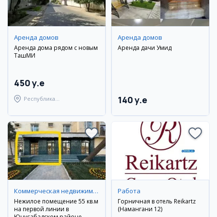
Аренда домов
Аренда домов
Аренда дома рядом с новым
Аренда дачи Умид
ТашМИ
450 y.e
140 y.e
Республика
Каракалпакстан,
Берунийский район
Коммерческая недвижимость
Работа
Нежилое помещение 55 кв.м
Горничная в отель Reikartz
на первой линии в
(Намангани 12)
Юнусабадском районе