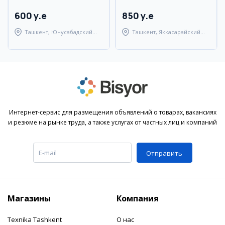
600 y.e
850 y.e
Ташкент, Юнусабадский
Ташкент, Яккасарайский
район
район
Интернет-сервис для размещения объявлений о товарах, вакансиях
и резюме на рынке труда, а также услугах от частных лиц и компаний
Отправить
Магазины
Компания
Texnika Tashkent
О нас