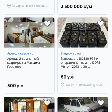
3 500 000 сум
Самаркандская область,
Самаркандский район
Аренда квартир
Видеокарты
Аренда 2-комнатной
Видеокарта RX 580 8GB и
квартиры на Максима
оперативная память DDR5
Горького
Micron, 2023 г., 30 шт.
80 y.e
500 y.e
Ташкент, Шайхантахурский
район