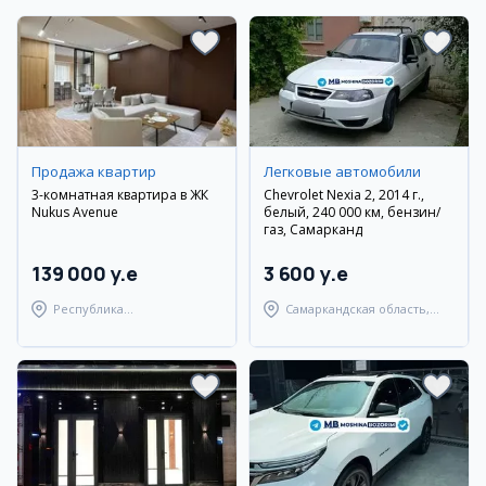
Продажа квартир
Легковые автомобили
3-комнатная квартира в ЖК
Chevrolet Nexia 2, 2014 г.,
Nukus Avenue
белый, 240 000 км, бензин/
газ, Самарканд
139 000 y.e
3 600 y.e
Республика
Самаркандская область,
Каракалпакстан, Нукусский
Самаркандский район
район