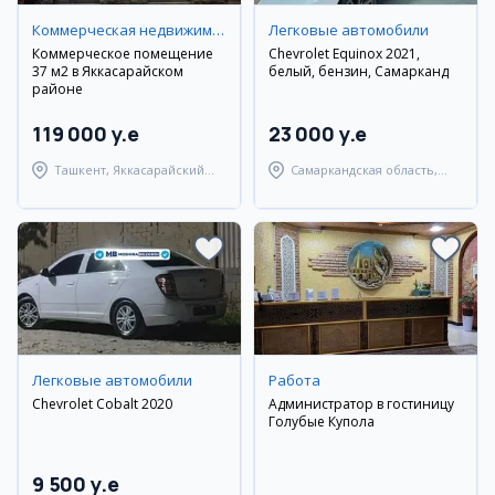
Коммерческая недвижимость
Легковые автомобили
Коммерческое помещение
Chevrolet Equinox 2021,
37 м2 в Яккасарайском
белый, бензин, Самарканд
районе
119 000 y.e
23 000 y.e
Ташкент, Яккасарайский
Самаркандская область,
район
Самаркандский район
Легковые автомобили
Работа
Chevrolet Cobalt 2020
Администратор в гостиницу
Голубые Купола
9 500 y.e