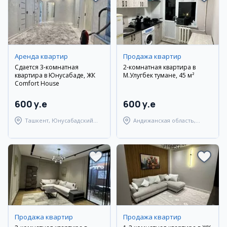
Аренда квартир
Продажа квартир
Сдается 3-комнатная
2-комнатная квартира в
квартира в Юнусабаде, ЖК
М.Улугбек тумане, 45 м²
Comfort House
600 y.e
600 y.e
Ташкент, Юнусабадский
Андижанская область,
район
город Андижан
Продажа квартир
Продажа квартир