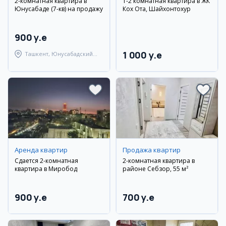
2-комнатная квартира в
1-2 комнатная квартира в ЖК
Юнусабаде (7-кв) на продажу
Кох Ота, Шайхонтохур
900 y.e
1 000 y.e
Ташкент, Юнусабадский
район
Аренда квартир
Продажа квартир
Сдается 2-комнатная
2-комнатная квартира в
квартира в Миробод
районе Себзор, 55 м²
900 y.e
700 y.e