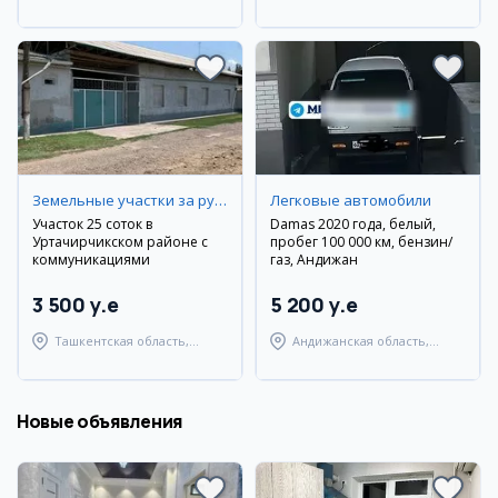
район
район
Земельные участки за рубежом
Легковые автомобили
Участок 25 соток в
Damas 2020 года, белый,
Уртачирчикском районе с
пробег 100 000 км, бензин/
коммуникациями
газ, Андижан
3 500 y.e
5 200 y.e
Ташкентская область,
Андижанская область,
Уртачирчикский район
Андижанский район
Новые объявления