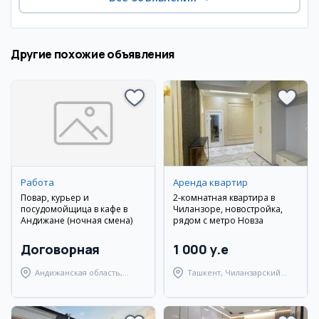
Другие похожие объявления
Работа
Аренда квартир
Повар, курьер и
2-комнатная квартира в
посудомойщица в кафе в
Чиланзоре, новостройка,
Андижане (ночная смена)
рядом с метро Новза
Договорная
1 000 y.e
Андижанская область,
Ташкент, Чиланзарский
Андижанский район
район