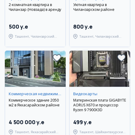
2-комнатная квартира в
Уютная квартира в
Чиланзар (Новзада) в аренду
Чиланзарском районе
500 y.e
800 y.e
Ташкент, Чиланзарский
Ташкент, Чиланзарский
район
район
Коммерческая недвижимость
Видеокарты
Коммерческое здание 2050
Материнская плата GIGABYTE
м2 в Яккасарайском районе
AORUS X670 и процессор
Ryzen 9 7900X3D
4 500 000 y.e
499 y.e
Ташкент, Яккасарайский
Ташкент, Шайхантахурский