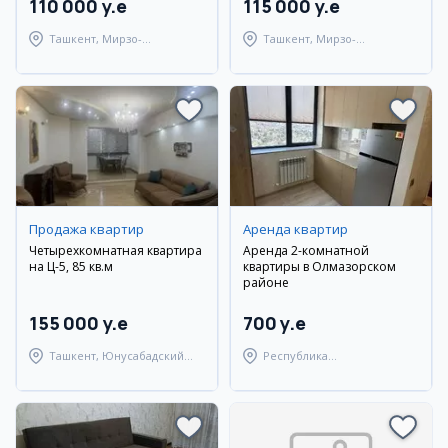
110 000 y.e
115 000 y.e
Ташкент, Мирзо-
Ташкент, Мирзо-
Улугбекский район
Улугбекский район
Продажа квартир
Аренда квартир
Четырехкомнатная квартира
Аренда 2-комнатной
на Ц-5, 85 кв.м
квартиры в Олмазорском
районе
155 000 y.e
700 y.e
Ташкент, Юнусабадский
Республика
район
Каракалпакстан,
Берунийский район