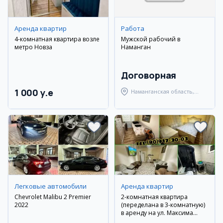
Аренда квартир
Работа
4-комнатная квартира возле
Мужской рабочий в
метро Новза
Наманган
Договорная
1 000 y.e
Наманганская область,
Наманганский район
Легковые автомобили
Аренда квартир
Chevrolet Malibu 2 Premier
2-комнатная квартира
2022
(переделана в 3-комнатную)
в аренду на ул. Максима
Горького, 3 этаж, с мебелью