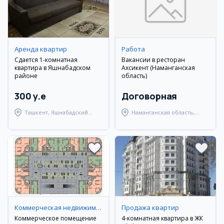
Аренда квартир
Работа
Сдается 1-комнатная
Вакансии в ресторан
квартира в Яшнабадском
Ахсикент (Наманганская
районе
область)
300 y.e
Договорная
Ташкент, Яшнабадский
Наманганская область,
район
Туракурганский район
Коммерческая недвижимость
Продажа квартир
Коммерческое помещение
4-комнатная квартира в ЖК