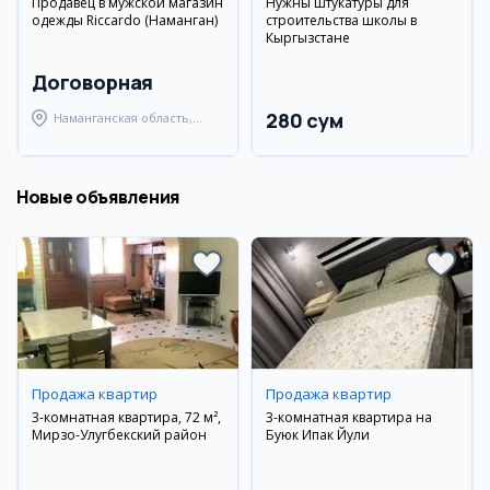
Продавец в мужской магазин
Нужны штукатуры для
одежды Riccardo (Наманган)
строительства школы в
Кыргызстане
Договорная
280 сум
Наманганская область,
Наманганский район
Новые объявления
Продажа квартир
Продажа квартир
3-комнатная квартира, 72 м²,
3-комнатная квартира на
Мирзо-Улугбекский район
Буюк Ипак Йули