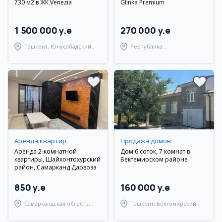
730 м2 в ЖК Venezia
Glinka Premium
1 500 000 y.e
270 000 y.e
Ташкент, Юнусабадский
Республика
район
Каракалпакстан, Нукусский
район
Аренда квартир
Продажа домов
Аренда 2-комнатной
Дом 6 соток, 7 комнат в
квартиры, Шайхонтохурский
Бектемирском районе
район, Самарканд Дарвоза
850 y.e
160 000 y.e
Самаркандская область,
Ташкент, Бектемирский
Самаркандский район
район