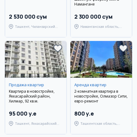
Намангане
2 530 000 сум
2 300 000 сум
Ташкент, Чиланзарский
Наманганская область,
район
Наманганский район
Продажа квартир
Аренда квартир
Квартира в новостройке,
2-комнатная квартира в
Яккасарайский район,
новостройке, Олмазор Сити,
Хилмар, 92 кв.м.
евро-ремонт
95 000 y.e
800 y.e
Ташкент, Яккасарайский
Ташкентская область,
район
Ташкентский район