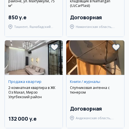
районе, ул. Махтумкули, 75
кладовщик в Namangan
м²
(UzCarPlast)
850 y.e
Договорная
Ташкент, Яшнабадский
Наманганская область,
район
Наманганский район
Продажа квартир
Книги / журналы
2-комнатная квартира в ЖК
Спутниковая антенна с
Оз Махал, Мирзо
тюнером
Улугбекский район
Договорная
132 000 y.e
Андижанская область,
Андижанский район