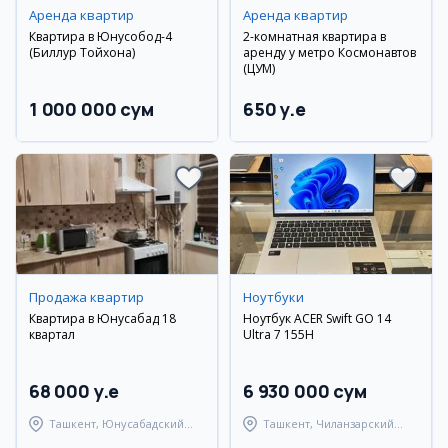
Аренда квартир
Аренда квартир
Квартира в Юнусобод-4
2-комнатная квартира в
(Биллур Тойхона)
аренду у метро Космонавтов
(ЦУМ)
1 000 000 сум
650 y.e
Продажа квартир
Ноутбуки
Квартира в Юнусабад 18
Ноутбук ACER Swift GO 14
квартал
Ultra 7 155H
68 000 y.e
6 930 000 сум
Ташкент, Юнусабадский
Ташкент, Чиланзарский
район
район