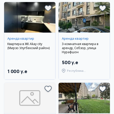
Аренда квартир
Аренда квартир
Квартира в ЖК Akay city
3-комнатная квартира в
(Мирзо Улугбекский район)
аренду, Себзор, улица
Нурафшон
500 y.e
1 000 y.e
Республика
Каракалпакстан,
Берунийский район