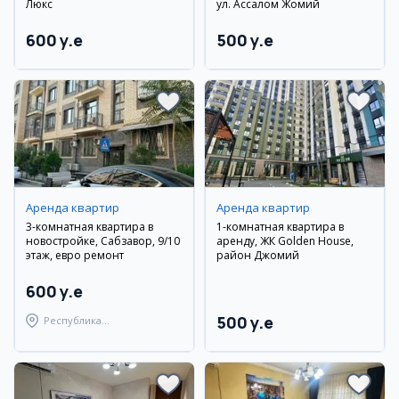
Люкс
ул. Ассалом Жомий
600 y.e
500 y.e
Аренда квартир
Аренда квартир
3-комнатная квартира в
1-комнатная квартира в
новостройке, Сабзавор, 9/10
аренду, ЖК Golden House,
этаж, евро ремонт
район Джомий
600 y.e
500 y.e
Республика
Каракалпакстан,
Берунийский район