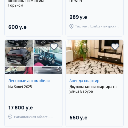
квартиры на Максим
ГБ Wi-Fi
Горьком
289 y.e
600 y.e
Ташкент, Шайхантахурский
район
Легковые автомобили
Аренда квартир
Kia Sonet 2025
Двухкомнатная квартира на
улице Бабура
17 800 y.e
550 y.e
Наманганская область,
Наманганский район