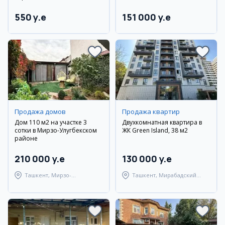
550 y.e
151 000 y.e
Продажа домов
Продажа квартир
Дом 110 м2 на участке 3
Двухкомнатная квартира в
сотки в Мирзо-Улугбекском
ЖК Green Island, 38 м2
районе
210 000 y.e
130 000 y.e
Ташкент, Мирзо-
Ташкент, Мирабадский
Улугбекский район
район