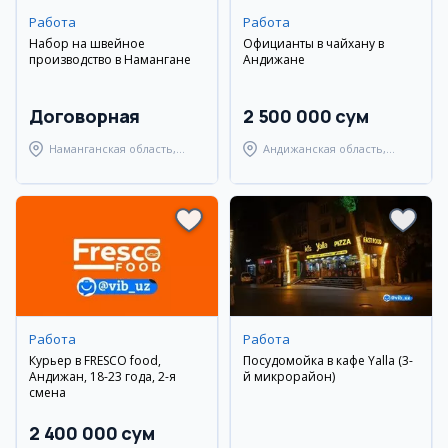
Работа
Работа
Набор на швейное
Официанты в чайхану в
производство в Намангане
Андижане
Договорная
2 500 000 сум
Наманганская область,
Андижанская область,
Наманганский район
Андижанский район
Работа
Работа
Курьер в FRESCO food,
Посудомойка в кафе Yalla (3-
Андижан, 18-23 года, 2-я
й микрорайон)
смена
2 400 000 сум