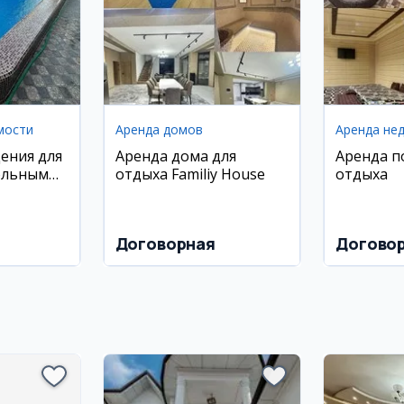
мости
Аренда домов
Аренда не
ения для
Аренда дома для
Аренда п
ольным
отдыха Familiy House
отдыха
иставкой
Договорная
Догово