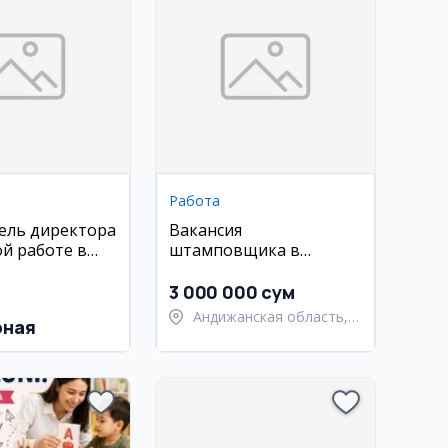
Работа
ель директора
Вакансия
ой работе в
штамповщика в
школу
Андижане
3 000 000 сум
Андижанская область,
рная
Андижанский район