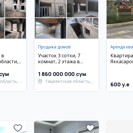
Продажа домов
Аренда кв
 в
Участок 3 сотки, 7
Квартира
бласти,
комнат, 2 этажа в
Яккасаро
Ташкентском районе
 сум
1 860 000 000 сум
область,
Ташкентская область,
600 y.e
 район
Ташкентский район