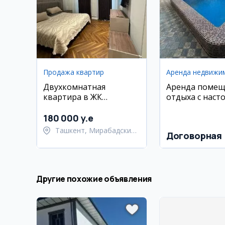
Продажа квартир
Аренда недвижи
Двухкомнатная
Аренда помещ
квартира в ЖК
отдыха с наст
Parkwood, 63 м2
теннисом и пр
180 000 y.e
Ташкент, Мирабадский
Договорная
район
Другие похожие объявления