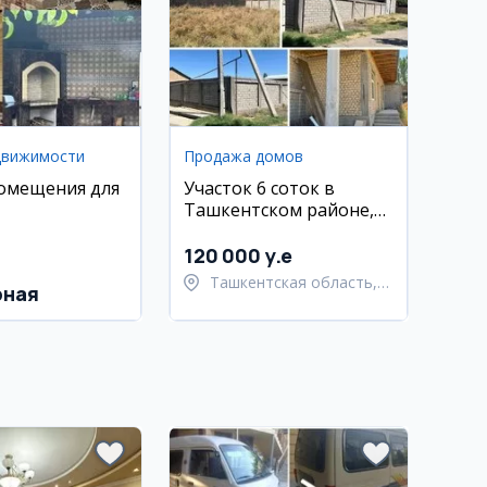
движимости
Продажа домов
омещения для
Участок 6 соток в
Ташкентском районе,
Хасанбой
120 000 y.e
Ташкентская область,
рная
Ташкентский район