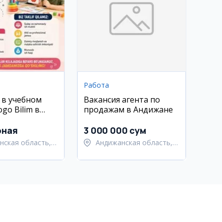
Работа
 в учебном
Вакансия агента по
go Bilim в
продажам в Андижане
е
рная
3 000 000 сум
нская область,
Андижанская область,
нский район
Андижанский район