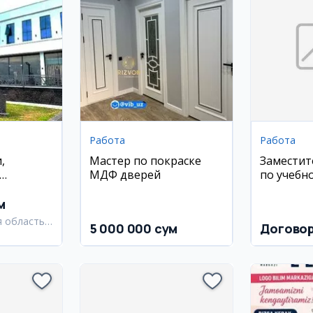
Работа
Работа
,
Мастер по покраске
Заместит
МДФ дверей
по учебн
астера и
частную 
фабрику
м
 область,
5 000 000 сум
Догово
й район