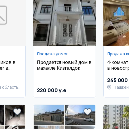
Продажа домов
Продажа к
иков в
Продается новый дом в
4-комнат
er в
махалле Кизгалдок
в новост
борщица,
Юнусабад
245 000 
 область,
Ташкен
220 000 y.e
й район
район