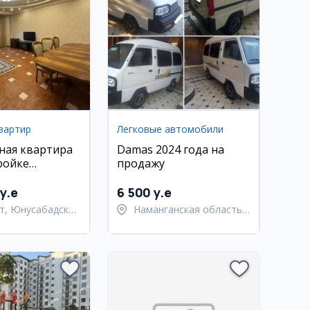
вартир
Легковые автомобили
ная квартира
Damas 2024 года на
ройке
продажу
, 138 м²
y.e
6 500 y.e
т, Юнусабадский
Наманганская область,
Наманганский район