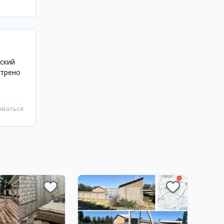
ский
отрено
оваться