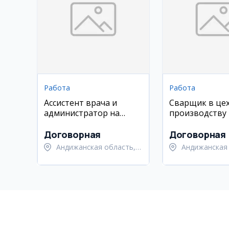
Работа
Работа
Ассистент врача и
Сварщик в цех
администратор на
производству
ресепшн
из металла
Договорная
Договорная
Андижанская область,
Андижанская 
Андижанский район
Андижанский