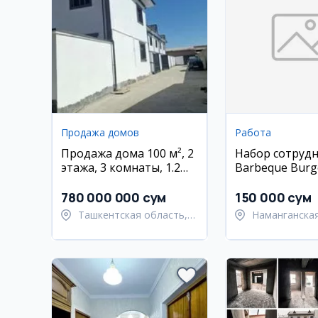
Продажа домов
Работа
Продажа дома 100 м², 2
Набор сотрудн
этажа, 3 комнаты, 1.2
Barbeque Burg
соток, Келес
Намангане (у
кассир)
780 000 000 сум
150 000 сум
Ташкентская область,
Наманганская
Ташкентский район
Намангански