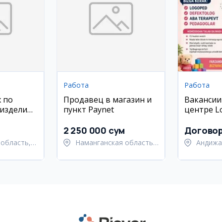
Работа
Работа
 по
Продавец в магазин и
Вакансии
 изделий
пункт Paynet
центре Lo
Андижан
2 250 000 сум
Догово
область,
Наманганская область,
Андижа
 район
Наманганский район
Андижа