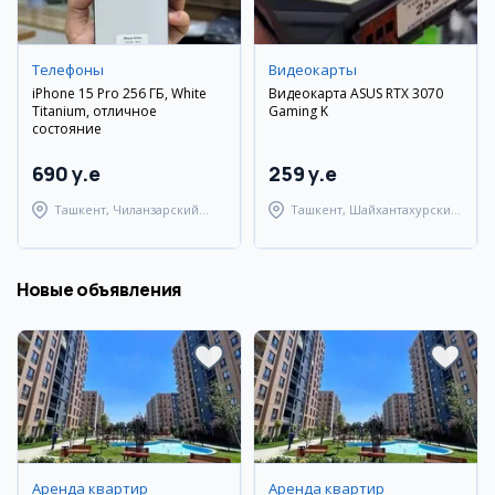
Телефоны
Видеокарты
iPhone 15 Pro 256 ГБ, White
Видеокарта ASUS RTX 3070
Titanium, отличное
Gaming K
состояние
690 y.e
259 y.e
Ташкент, Чиланзарский
Ташкент, Шайхантахурский
район
район
Новые объявления
Аренда квартир
Аренда квартир