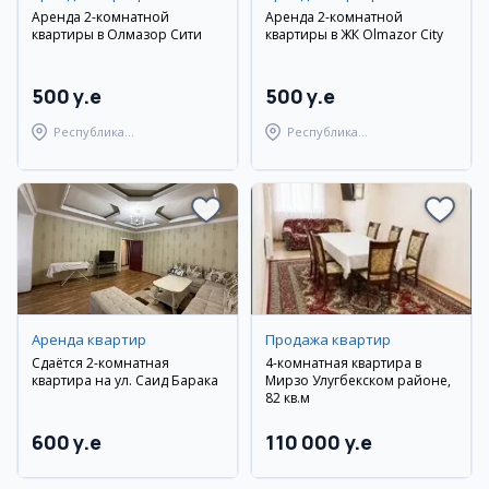
Аренда 2-комнатной
Аренда 2-комнатной
квартиры в Олмазор Сити
квартиры в ЖК Olmazor City
500 y.e
500 y.e
Республика
Республика
Каракалпакстан,
Каракалпакстан,
Берунийский район
Берунийский район
Аренда квартир
Продажа квартир
Сдаётся 2-комнатная
4-комнатная квартира в
квартира на ул. Саид Барака
Мирзо Улугбекском районе,
82 кв.м
600 y.e
110 000 y.e