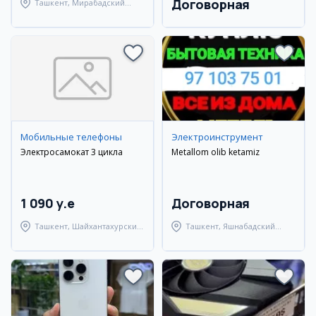
Договорная
Ташкент, Мирабадский
район
Мобильные телефоны
Электроинструмент
Электросамокат 3 цикла
Metallom olib ketamiz
1 090 y.e
Договорная
Ташкент, Шайхантахурский
Ташкент, Яшнабадский
район
район