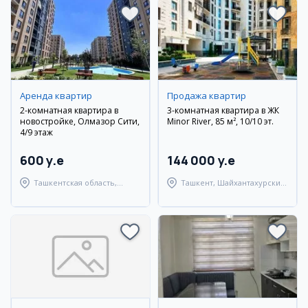
Аренда квартир
Продажа квартир
2-комнатная квартира в
3-комнатная квартира в ЖК
новостройке, Олмазор Сити,
Minor River, 85 м², 10/10 эт.
4/9 этаж
600 y.e
144 000 y.e
Ташкентская область,
Ташкент, Шайхантахурский
Ташкентский район
район