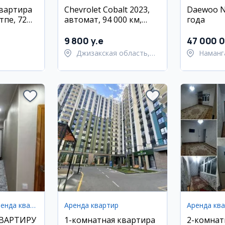
квартира
Chevrolet Cobalt 2023,
Daewoo N
тпе, 72
автомат, 94 000 км,
года
Наманган
9 800 y.e
47 000 
Джизакская область,
Наманг
Янгиабадский район
Наманг
Долгосрочная аренда квартир
Аренда квартир
Аренда кв
КВАРТИРУ
1-комнатная квартира
2-комнат