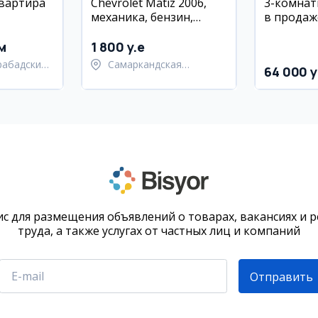
квартира
Chevrolet Matiz 2006,
3-комнат
механика, бензин,
в продаже
районе,
пробег 3500 км,
этаж, ра
Самарканд
м
1 800 y.e
рабадский
Самаркандская
64 000 y
область,
Самаркандский район
с для размещения объявлений о товарах, вакансиях и 
труда, а также услугах от частных лиц и компаний
Отправить