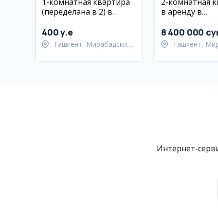
1-комнатная квартира
2-комнатная 
(переделана в 2) в
в аренду в
Мирабаде, 5-й массив,
Мирабадском 
рядом с метро Кийот.
55 кв.м
400 y.e
8 400 000 су
Евроремонт.
Ташкент, Мирабадский
Ташкент, Ми
район
район
Интернет-серви