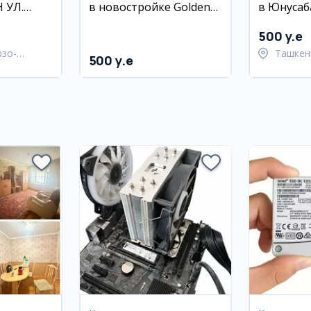
 УЛ.
в новостройке Golden
в Юнусаб
К
House, ул. Ассалом
квартал, 5
О
Жомий
мебелью
500 y.e
рзо-
Ташкен
500 y.e
район
район