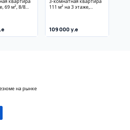
ная квартира
3-комнатная квартира
, 69 м², 8/8
111 м² на 3 этаже,
йон Озод Шарк
вокзал, Gamma med
.e
109 000 y.e
резюме на рынке