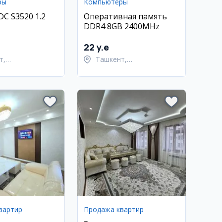
ры
Компьютеры
 DC S3520 1.2
Оперативная память
DDR4 8GB 2400MHz
22 y.e
т,
Ташкент,
тахурский район
Шайхантахурский район
вартир
Продажа квартир