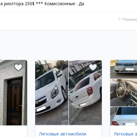
а риэлтора 250$ *** Комиссионные : Да
⚐
Пожал
Легковые автомобили
Легковые 