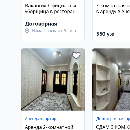
Вакансия: Официант и
3-комнатная 
уборщица в ресторан
в аренду в Уче
SABO BURGER,
м², 7/12 этаж
Наманган
Договорная
Наманганская область,
550 y.e
Наманганский район
Аренда квартир
Аренда 2-комнатной
СДАМ 3 КОМ.