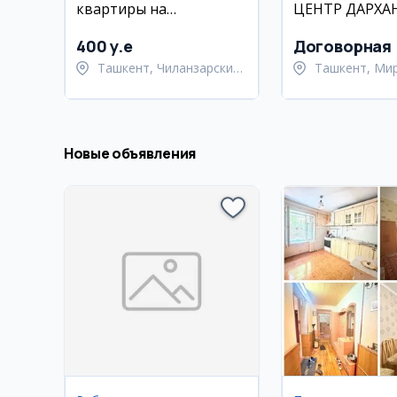
квартиры на
ЦЕНТР ДАРХАН
Чиланзаре, Алгоритм
МУСТАКИЛЛИ
ДОЛГОСРОЧН
400 y.e
Договорная
Ташкент, Чиланзарский
Ташкент, Ми
район
Улугбекский 
Новые объявления