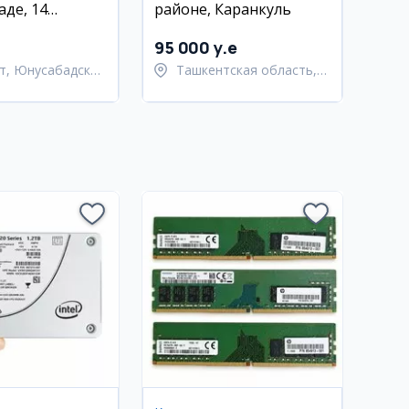
аде, 14
районе, Каранкуль
0 м², с
95 000 y.e
т, Юнусабадский
Ташкентская область,
Бостанлыкский район