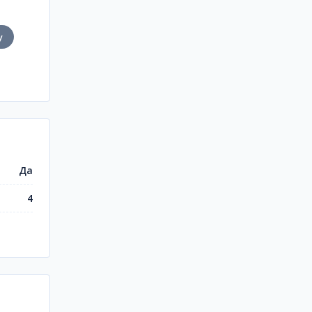
у
Да
4