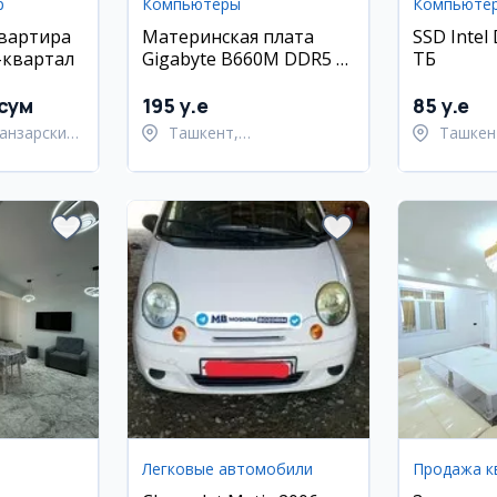
р
Компьютеры
Компьюте
квартира
Материнская плата
SSD Intel
-квартал
Gigabyte B660M DDR5 и
ТБ
процессор Intel Core i5
12400F
 сум
195 y.e
85 y.e
анзарский
Ташкент,
Ташкен
Шайхантахурский район
Шайхан
Легковые автомобили
Продажа к