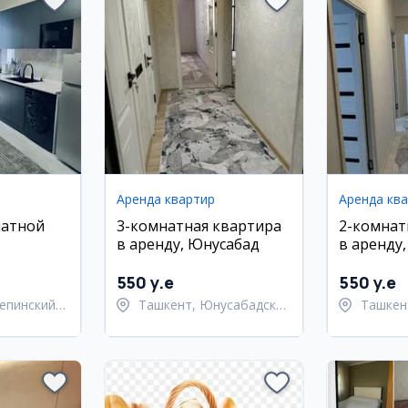
Аренда квартир
Аренда кв
натной
3-комнатная квартира
2-комнат
в аренду, Юнусабад
в аренду
районе
Улугбекс
550 y.e
550 y.e
епинский
Ташкент, Юнусабадский
Ташкен
район
Улугбе