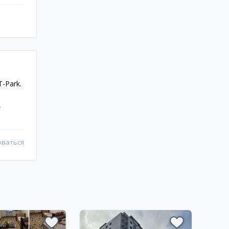
-Park.
,
оваться