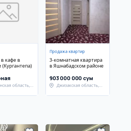
Продажа квартир
 в кафе в
3-комнатная квартира
 (Кургантепа)
в Яшнабадском районе
рная
903 000 000 сум
нская область,
Джизакская область,
нский район
Дустликский район