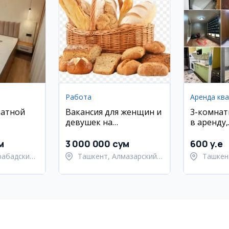
Работа
Аренда кв
натной
Вакансия для женщин и
3-комнат
девушек на
в аренду,
районе
производство
Юнусабад
хлебобулочных изделий
18 кварт
м
3 000 000 сум
600 y.e
рабадский
Ташкент, Алмазарский
Ташкен
район
район