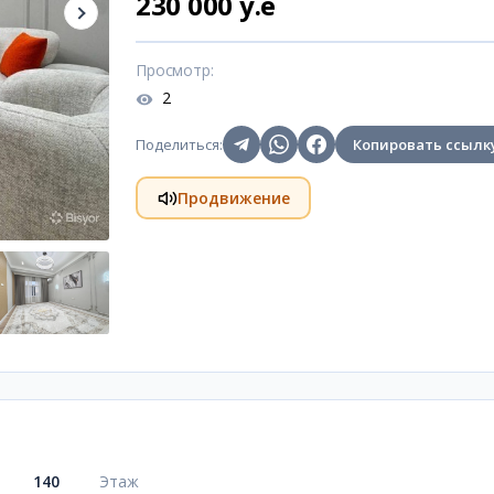
230 000 y.e
Просмотр
:
2
Поделиться
:
Копировать ссылк
Продвижение
140
Этаж