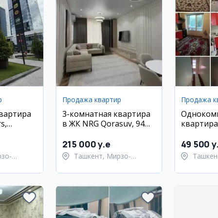
р
Продажа квартир
Продажа к
квартира
3-комнатная квартира
Одноком
s,
в ЖК NRG Qorasuv, 94
квартира
кский
м2
Юнусабад
215 000 y.e
49 500 y
рзо-
Ташкент, Мирзо-
Ташкен
район
Улугбекский район
район