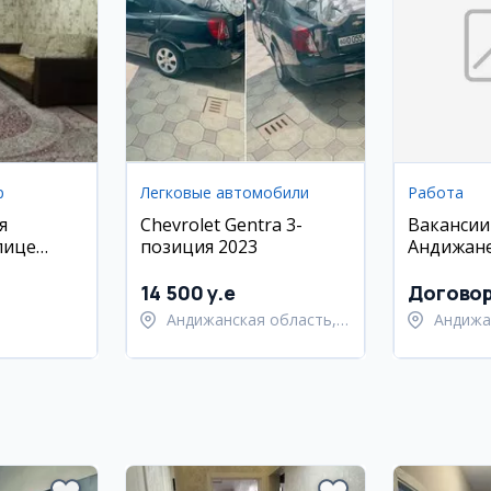
р
Легковые автомобили
Работа
я
Chevrolet Gentra 3-
Вакансии
лице
позиция 2023
Андижане
ли
14 500 y.e
Догово
Андижанская область,
Андижа
Андижанский район
Андижа