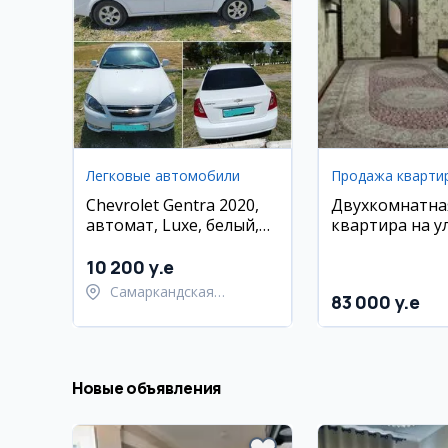
Легковые автомобили
Продажа кварти
Chevrolet Gentra 2020,
Двухкомнатна
автомат, Luxe, белый,
квартира на у
182 000 км, газ,
Шота Руставе
Самарканд
10 200 y.e
Самаркандская
83 000 y.e
область,
Самаркандский район
Новые объявления