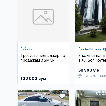
Работа
Продажа кварти
Требуется менеджер по
2-комнатная 
продажам и SMM-
в ЖК Sof Tower
менеджер в торговый
Мирзо-Улугбе
магазин
район
69 500 y.e
Ташкент, Ми
100 000 сум
Улугбекский 