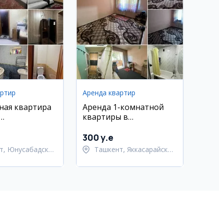
артир
Аренда квартир
ная квартира
Аренда 1-комнатной
квартиры в
ский район,
Яккасарайском районе
ал
300 y.e
т, Юнусабадский
Ташкент, Яккасарайский
район