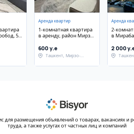
Аренда квартир
Аренда кв
квартира
1-комнатная квартира
2-комнат
робод, 51
в аренду, район Мирзо-
в Мираба
Улугбек, ул.
новостро
Луначарского
люкс рем
600 y.e
2 000 y.
Ташкент, Мирзо-
Ташкен
Улугбекский район
район
с для размещения объявлений о товарах, вакансиях и 
труда, а также услугах от частных лиц и компаний