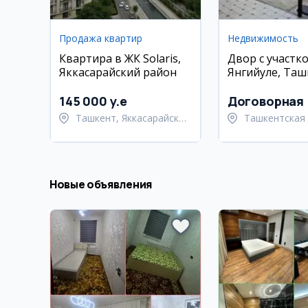
Продажа квартир
Недвижимость
Квартира в ЖК Solaris,
Двор с участко
Яккасарайский район
Янгийуле, Таш
область
145 000 y.e
Договорная
Ташкент, Яккасарайский
Ташкентская 
район
Ташкентский
Новые объявления