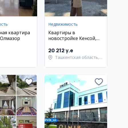
ость
Недвижимость
ная квартира
Квартиры в
 Олмазор
новостройке Кенсой,
Ташкентский район
20 212 y.e
Ташкентская область,
Ташкентский район