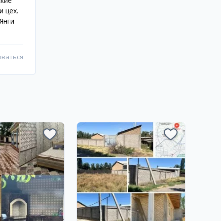
ские
 цех.
Янги
оваться