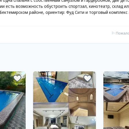
ся одна спальня с собственным санузлом и гардеробной, две дет
и есть возможность обустроить спортзал, кинотеатр, склад или
Бектемирском районе, ориентир: Фуд Сити и торговый комплекс 
⚐
Пожал