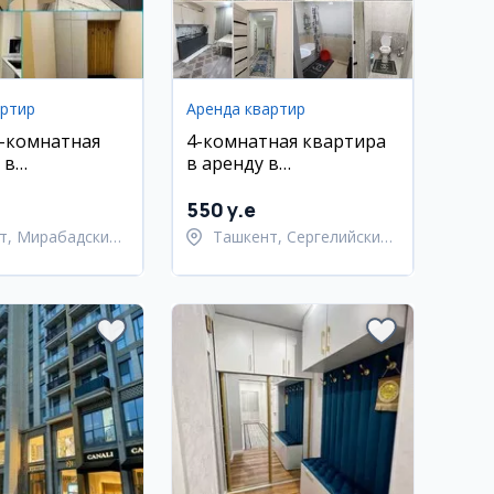
артир
Аренда квартир
2-комнатная
4-комнатная квартира
 в
в аренду в
ком районе,
Сергелийском районе,
аганус
Куровчиляр дахаси, 8
550 y.e
этаж
т, Мирабадский
Ташкент, Сергелийский
район