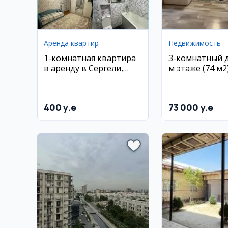
Аренда квартир
Недвижимость
1-комнатная квартира
3-комнатный д
в аренду в Сергели,
м этаже (74 м2
Спутник
400 y.e
73 000 y.e