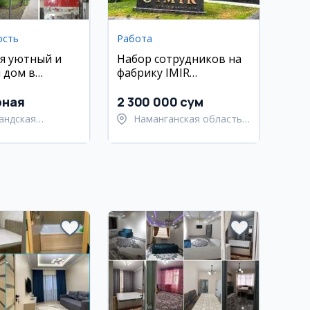
ость
Работа
я уютный и
Набор сотрудников на
 дом в
фабрику IMIR
гоме
(Наманган)
рная
2 300 000 сум
андская
Наманганская область,
ь,
Наманганский район
ргомский район