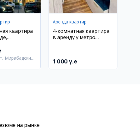
артир
Аренда квартир
ная квартира
4-комнатная квартира
де,
в аренду у метро
йка, евро-
Новза, 5/10 эт., евро-
онт
ремонт
e
т, Мирабадский
1 000 y.e
резюме на рынке