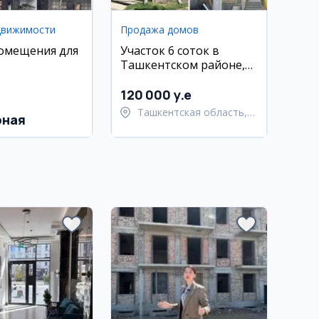
движимости
Продажа домов
омещения для
Участок 6 соток в
Ташкентском районе,
Хасанбой
120 000 y.e
Ташкентская область,
рная
Ташкентский район