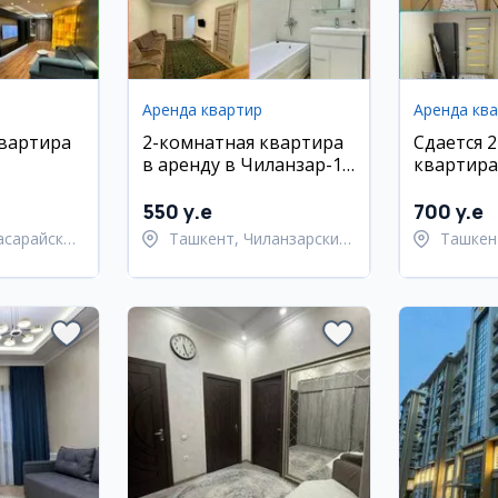
Аренда квартир
Аренда кв
квартира
2-комнатная квартира
Сдается 
в аренду в Чиланзар-19
квартира
м районе
квартал, 3 этаж, новый
Мирабадс
ремонт, мебель и
ТЦ Альфр
550 y.e
700 y.e
техника
асарайский
Ташкент, Чиланзарский
Ташкен
район
район