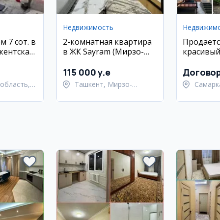
Недвижимость
Недвижим
м 7 сот. в
2-комнатная квартира
Продаетс
кентская
в ЖК Sayram (Мирзо-
красивый
Улугбекский район)
Пастдар
115 000 y.e
Догово
область,
Ташкент, Мирзо-
Самарк
 район
Улугбекский район
област
Пастда