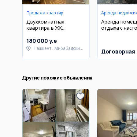
Продажа квартир
Аренда недвижи
Двухкомнатная
Аренда помещ
квартира в ЖК
отдыха с наст
Parkwood, 63 м2
теннисом и пр
180 000 y.e
Ташкент, Мирабадский
Договорная
район
Другие похожие объявления