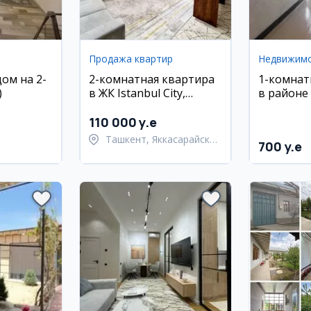
Продажа квартир
Недвижим
ом на 2-
2-комнатная квартира
1-комнат
)
в ЖК Istanbul City,
в районе
Яккасарай
110 000 y.e
Ташкент, Яккасарайский
700 y.e
район