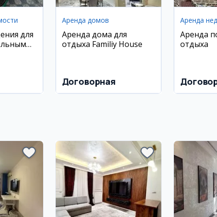
мости
Аренда домов
Аренда не
ения для
Аренда дома для
Аренда п
ольным
отдыха Familiy House
отдыха
иставкой
Договорная
Догово