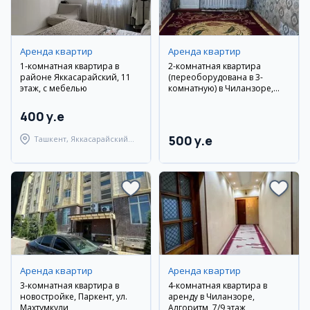
Аренда квартир
Аренда квартир
1-комнатная квартира в
2-комнатная квартира
районе Яккасарайский, 11
(переоборудована в 3-
этаж, с мебелью
комнатную) в Чиланзоре,
рядом с «Jahon Tillari»
400 y.e
500 y.e
Ташкент, Яккасарайский
район
Аренда квартир
Аренда квартир
3-комнатная квартира в
4-комнатная квартира в
новостройке, Паркент, ул.
аренду в Чиланзоре,
Махтумкули
Алгоритм, 7/9 этаж