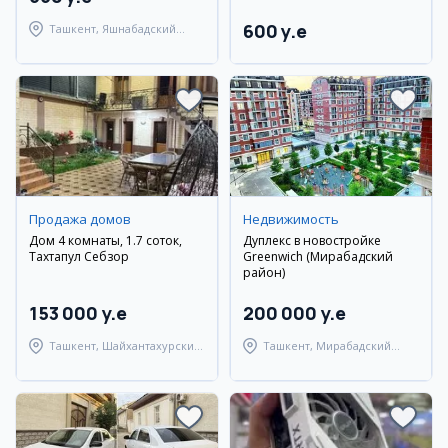
600 y.e
Ташкент, Яшнабадский
район
Продажа домов
Недвижимость
Дом 4 комнаты, 1.7 соток,
Дуплекс в новостройке
Тахтапул Себзор
Greenwich (Мирабадский
район)
153 000 y.e
200 000 y.e
Ташкент, Шайхантахурский
Ташкент, Мирабадский
район
район