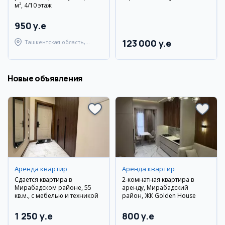
м², 4/10 этаж
950 y.e
123 000 y.e
Ташкентская область,
Паркентский район
Новые объявления
Аренда квартир
Аренда квартир
Сдается квартира в
2-комнатная квартира в
Мирабадском районе, 55
аренду, Мирабадский
кв.м., с мебелью и техникой
район, ЖК Golden House
1 250 y.e
800 y.e