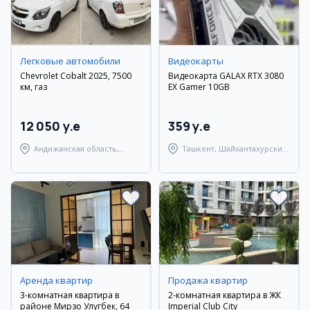
Легковые автомобили
Видеокарты
Chevrolet Cobalt 2025, 7500
Видеокарта GALAX RTX 3080
км, газ
EX Gamer 10GB
12 050 y.e
359 y.e
Андижанская область,
Ташкент, Шайхантахурский
Андижанский район
район
Аренда квартир
Продажа квартир
3-комнатная квартира в
2-комнатная квартира в ЖК
районе Мирзо Улугбек, 64
Imperial Club City