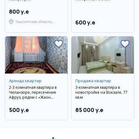
800 y.e
600 y.e
Ташкентская область,
Паркентский район
Аренда квартир
Продажа квартир
2-3 комнатная квартира в
3-комнатная квартира в
Чиланзоре, пересечение
новостройке на Вокзале, 77
Афруз, рядом с «Жаҳон
кв.м
тиллари», новый ремонт
500 y.e
85 000 y.e