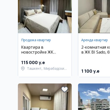
Продажа квартир
Аренда квартир
Квартира в
2-комнатная 
новостройке ЖК
в ЖК BI Sado, 6
ОзМакон, 2 комнаты, 45
м2
115 000 y.e
Ташкент, Мирабадский
1 100 y.e
район