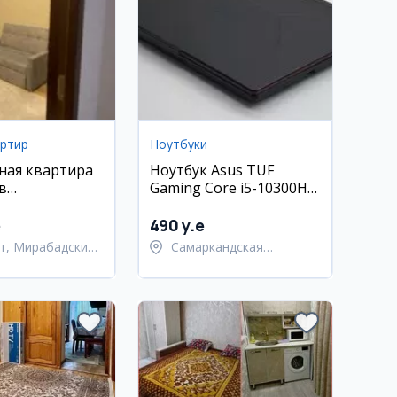
артир
Ноутбуки
ная квартира
Ноутбук Asus TUF
в
Gaming Core i5-10300H
ком районе,
16GB RAM GTX 1650Ti
e
490 y.e
т, Мирабадский
Самаркандская
область,
Самаркандский район