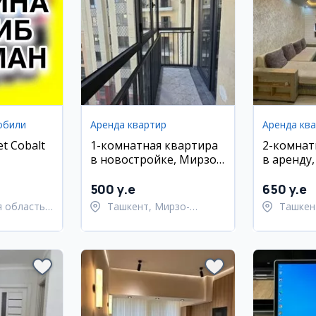
обили
Аренда квартир
Аренда кв
t Cobalt
1-комнатная квартира
2-комнат
в новостройке, Мирзо-
в аренду
Улугбекский район
Улугбекс
Карасу-1
500 y.e
650 y.e
 область,
Ташкент, Мирзо-
Ташкен
ий район
Улугбекский район
Улугбе