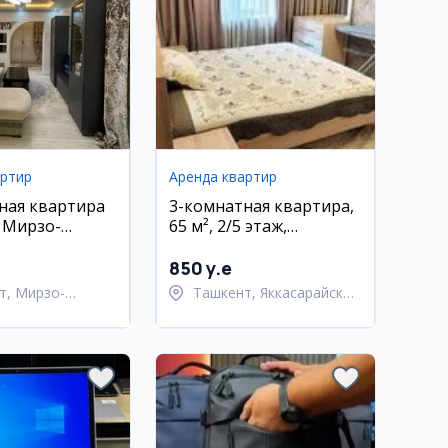
артир
Аренда квартир
ная квартира
3-комнатная квартира,
, Мирзо-
65 м², 2/5 этаж,
кий район,
Яккасарайский район
850 y.e
т, Мирзо-
Ташкент, Яккасарайский
кский район
район