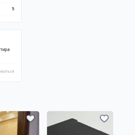
5
ртира
оваться