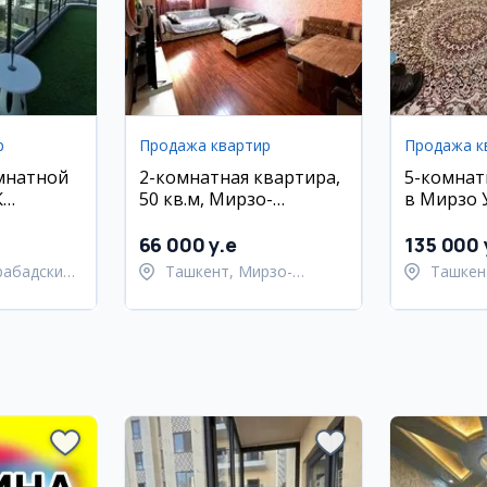
р
Продажа квартир
Продажа к
мнатной
2-комнатная квартира,
5-комнат
К
50 кв.м, Мирзо-
в Мирзо 
рабад
Улугбекский район
районе, 
66 000 y.e
135 000 
рабадский
Ташкент, Мирзо-
Ташкен
Улугбекский район
Паркен