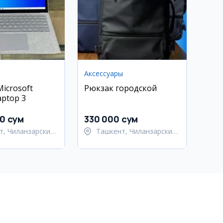
Аксессуары
icrosoft
Рюкзак городской
aptop 3
00 сум
330 000 сум
т, Чиланзарский
Ташкент, Чиланзарский
район