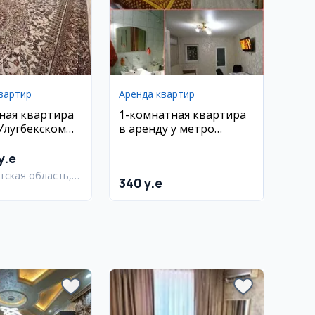
вартир
Аренда квартир
ная квартира
1-комнатная квартира
Улугбекском
в аренду у метро
Паркент
Максим Горький
y.e
тская область,
340 y.e
тский район