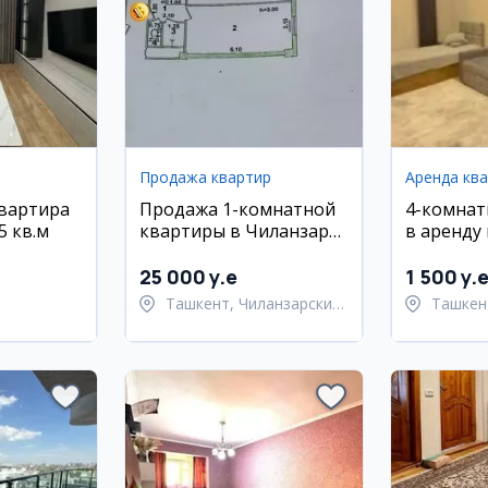
Продажа квартир
Аренда кв
квартира
Продажа 1-комнатной
4-комнат
5 кв.м
квартиры в Чиланзар
в аренду 
20
Мирабадс
Габус
25 000 y.e
1 500 y.
Ташкент, Чиланзарский
Ташкен
район
район