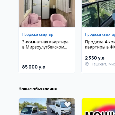
Продажа квартир
Продажа кварти
3-комнатная квартира
Продажа 4-ко
в Мирзоулугбекском
квартиры в Ж
районе, ул. Ахмад
Parkwood, Ми
Югнакий
2 350 y.e
Ташкент, Ми
85 000 y.e
район
Новые объявления