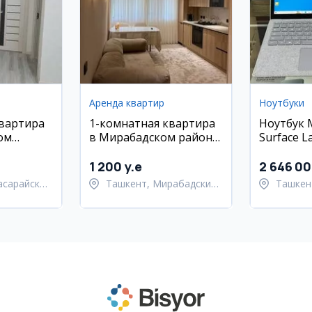
Аренда квартир
Ноутбуки
квартира
1-комнатная квартира
Ноутбук M
ом
в Мирабадском районе,
Surface L
Ойбек
1 200 y.e
2 646 0
асарайский
Ташкент, Мирабадский
Ташкен
район
район