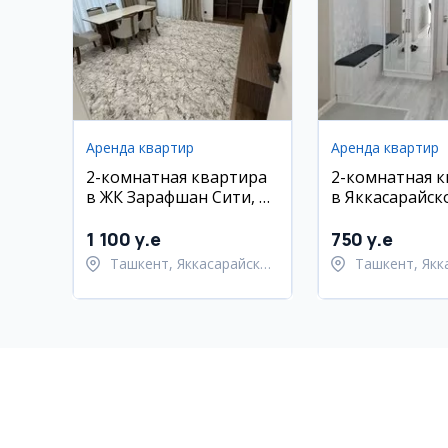
Аренда квартир
Аренда квартир
2-комнатная квартира
2-комнатная 
в ЖК Зарафшан Сити, 69
в Яккасарайск
м2
районе, Ракат
1 100 y.e
750 y.e
Ташкент, Яккасарайский
Ташкент, Якк
район
район