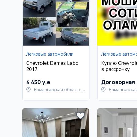
Легковые автомобили
Легковые автом
Chevrolet Damas Labo
Куплю Chevrole
2017
в рассрочку
4 450 y.e
Договорная
Наманганская область,
Наманганская
Наманганский район
Туракурганск