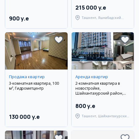
215 000 y.e
900 y.e
Ташкент, Яшнабадский
район
Продажа квартир
Аренда квартир
3-комнатная квартира, 100
2-комнатная квартира в
м², Гидрометцентр
новостройке,
Шайхантахурский район,
Самарканд Дарвоза
800 y.e
130 000 y.e
Ташкент, Шайхантахурский
район