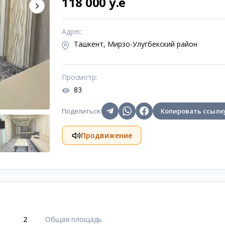
118 000 y.e
Адрес
:
Ташкент, Мирзо-Улугбекский район
Просмотр
:
83
Поделиться
:
Копировать ссылк
Продвижение
2
Общая площадь