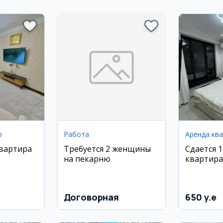
р
Работа
Аренда кв
квартира
Требуется 2 женщины
Сдается 
на пекарню
квартира
кий
ЖК Прест
 Хадра
м², 11/14
Договорная
650 y.e