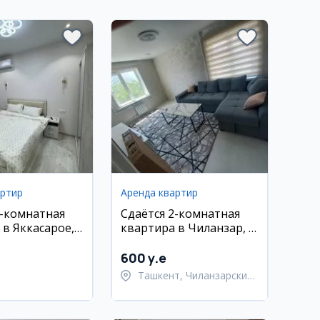
артир
Аренда квартир
1-комнатная
Сдаётся 2-комнатная
 в Яккасарое,
квартира в Чиланзар, 4
иж Гарденс, 32
этаж, 40 м²
 этаж
600 y.e
Ташкент, Чиланзарский
район