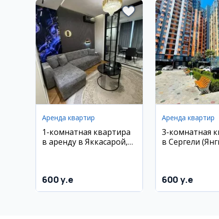
Аренда квартир
Аренда квартир
1-комнатная квартира
3-комнатная 
в аренду в Яккасарой,
в Сергели (Янг
ЖК Престиж гарденс, 33
рядом с 5-м м
м²
600 y.e
600 y.e