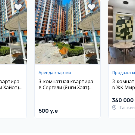
Аренда квартир
Продажа к
квартира
3-комнатная квартира
3-комнат
и Хайот),
в Сергели (Янги Хаят)
в ЖК Мир
етро
рядом с метро, евро
80 кв.м, 
ремонт
340 000 
Ташкен
500 y.e
район