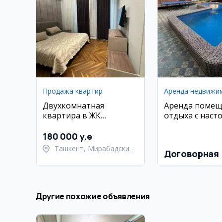
Продажа квартир
Аренда недвижи
Двухкомнатная
Аренда помещ
квартира в ЖК
отдыха с наст
Parkwood, 63 м2
теннисом и пр
180 000 y.e
Ташкент, Мирабадский
Договорная
район
Другие похожие объявления