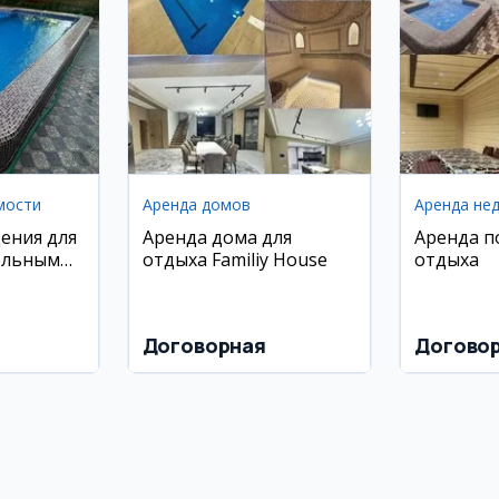
мости
Аренда домов
Аренда не
ения для
Аренда дома для
Аренда п
ольным
отдыха Familiy House
отдыха
иставкой
Договорная
Догово