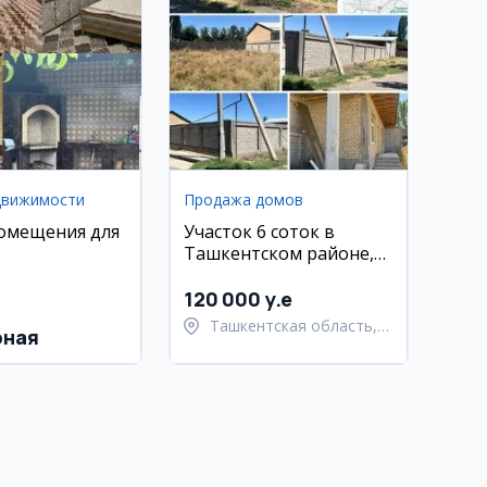
движимости
Продажа домов
омещения для
Участок 6 соток в
Ташкентском районе,
Хасанбой
120 000 y.e
Ташкентская область,
рная
Ташкентский район