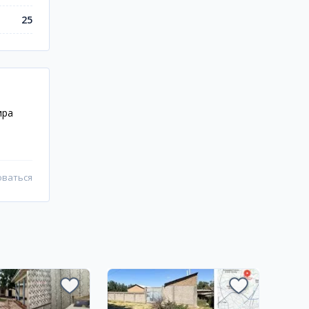
25
ира
оваться