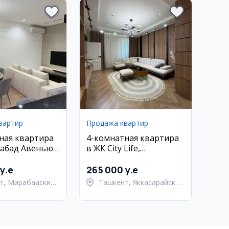
вартир
Продажа квартир
ная квартира
4-комнатная квартира
абад Авенью,
в ЖК City Life,
евро ремонт
Яккасарайский район
y.e
265 000 y.e
т, Мирабадский
Ташкент, Яккасарайский
район