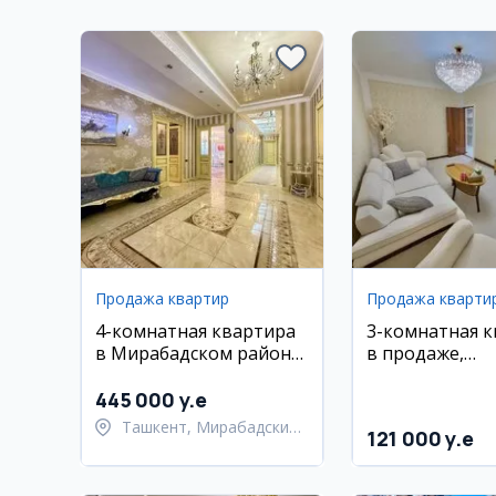
Продажа квартир
Продажа кварти
4-комнатная квартира
3-комнатная 
в Мирабадском районе,
в продаже,
211.5 кв.м, с ремонтом и
Шайхонтохурс
мебелью
район, массив
445 000 y.e
Ташкент, Мирабадский
121 000 y.e
район