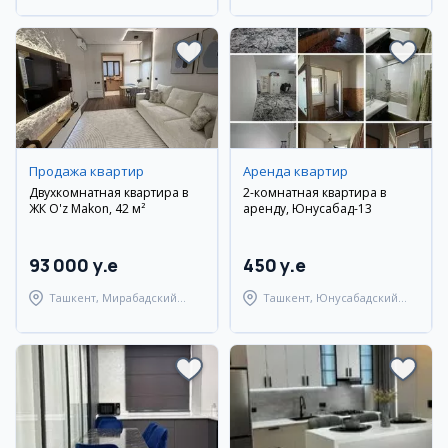
Продажа квартир
Аренда квартир
Двухкомнатная квартира в
2-комнатная квартира в
ЖК O'z Makon, 42 м²
аренду, Юнусабад-13
93 000 y.e
450 y.e
Ташкент, Мирабадский
Ташкент, Юнусабадский
район
район