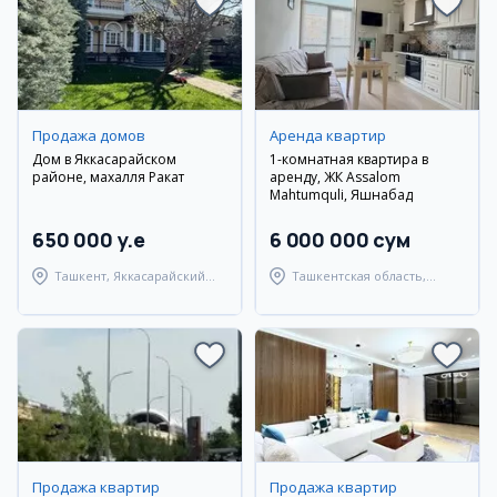
Продажа домов
Аренда квартир
Дом в Яккасарайском
1-комнатная квартира в
районе, махалля Ракат
аренду, ЖК Assalom
Mahtumquli, Яшнабад
650 000 y.e
6 000 000 сум
Ташкент, Яккасарайский
Ташкентская область,
район
Паркентский район
Продажа квартир
Продажа квартир