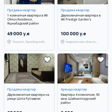
Продажа квартир
Продажа квартир
1-комнатная квартира в ЖК
Двухкомнатная квартира в
Olmos Residence,
ЖК Prestige Garden's
Яшнабадский район
49 000 y.e
100 000 y.e
Ташкент, Яшнабадский
Андижанская область,
район
город Андижан
Продажа квартир
Аренда квартир
Двухкомнатная квартира на
Квартира 4-комнатная, 90
улице Шота Руставели
кв.м, Шайхантохурский
район