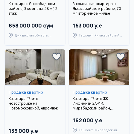
Квартира в Янгиабадском
3-комнатная квартира в
районе, 3 комнаты, 58 м², 2
Яккасарайском районе, 70
этаж
м², вторичное жилье
858 000 000 сум
153 000 y.e
Джизакская область,
Ташкент, Яккасарайский
Янгиабадский район
район
Продажа квартир
Продажа квартир
Квартира 47 м² в
Квартира 47 м² в ЖК
новостройке на
Инфинити 2/5/14,
Новомосковской, евро-люкс,
Мирабадский район,
с мебелью и техникой
дизайнерский ремонт,
мебель и техника
162 000 y.e
139 000 y.e
Ташкент, Мирабадский