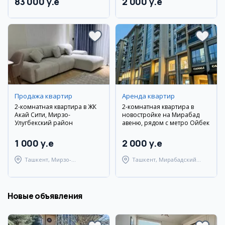
83 000 y.e
2 000 y.e
Продажа квартир
Аренда квартир
2-комнатная квартира в ЖК
2-комнатная квартира в
Акай Сити, Мирзо-
новостройке на Мирабад
Улугбекский район
авеню, рядом с метро Ойбек
1 000 y.e
2 000 y.e
Ташкент, Мирзо-
Ташкент, Мирабадский
Улугбекский район
район
Новые объявления