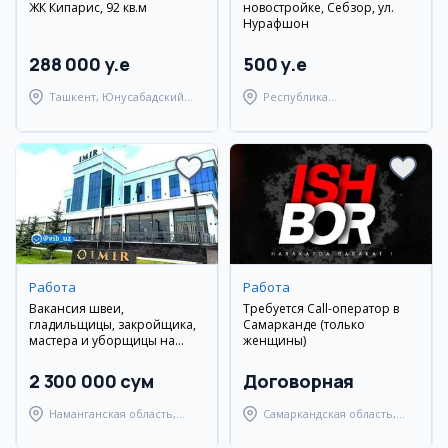
ЖК Кипарис, 92 кв.м
новостройке, Себзор, ул.
Нурафшон
288 000 y.e
500 y.e
Ташкент, Юнусабадский
Республика
район
Каракалпакстан,
Берунийский район
Работа
Работа
Вакансия швеи,
Требуется Call-оператор в
гладильщицы, закройщика,
Самарканде (только
мастера и уборщицы на
женщины)
фабрику IMIR
2 300 000 сум
Договорная
Наманганская область,
Самаркандская область,
Наманганский район
Самаркандский район