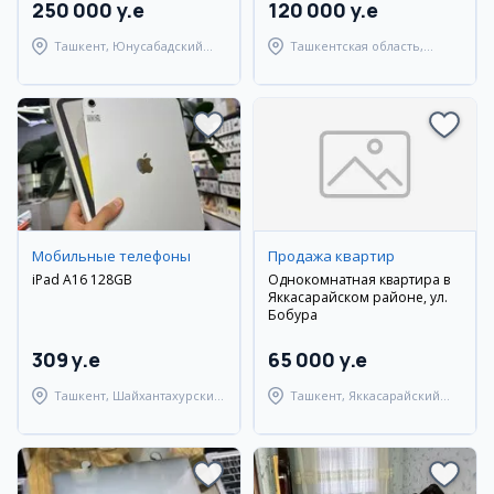
250 000 y.e
120 000 y.e
Ташкент, Юнусабадский
Ташкентская область,
район
Паркентский район
Мобильные телефоны
Продажа квартир
iPad A16 128GB
Однокомнатная квартира в
Яккасарайском районе, ул.
Бобура
309 y.e
65 000 y.e
Ташкент, Шайхантахурский
Ташкент, Яккасарайский
район
район