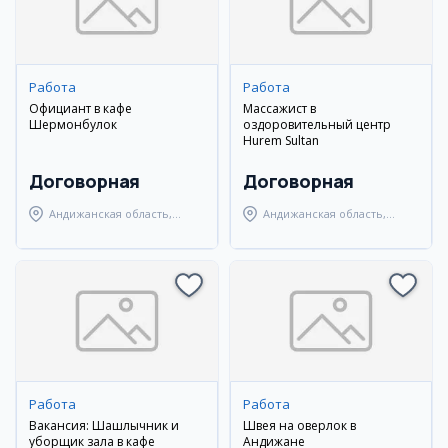
Работа
Работа
Официант в кафе
Массажист в
Шермонбулок
оздоровительный центр
Hurem Sultan
Договорная
Договорная
Андижанская область,
Андижанская область,
город Андижан
Андижанский район
Работа
Работа
Вакансия: Шашлычник и
Швея на оверлок в
уборщик зала в кафе
Андижане