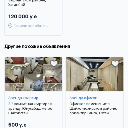
Ташкентском районе,
Хасанбой
120 000 y.e
Ташкентская область,
Ташкентский район
Другие похожие объявления
Аренда квартир
Аренда офисов
2-3 комнатная квартира в
Офисное помещение в
аренду, Юнусабад, метро
Шайхонтохирском районе,
Шахристан
ориентир Ганга, 1 этаж
600 y.e