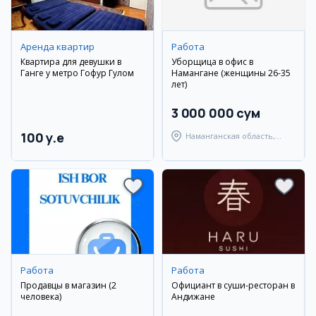
Аренда квартир
Работа
Квартира для девушки в
Уборщица в офис в
Ганге у метро Гофур Гулом
Намангане (женщины 26-35
лет)
3 000 000 сум
100 y.e
Наманганская область,
Наманганский район
Работа
Работа
Продавцы в магазин (2
Официант в суши-ресторан в
человека)
Андижане