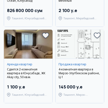
Ocean, Юнусабад
мебелью
826 800 000 сум
2 100 y.e
Ташкент, Юнусабадский
Ташкент, Мирабадский
район
район
Аренда квартир
Продажа квартир
Сдается 2-комнатная
4-комнатная квартира в
квартира в Юнусабаде, ЖК
Мирзо-Улугбекском районе,
Akay city, 50 кв.м.
Ц-1
1 100 y.e
145 000 y.e
Ташкент, Юнусабадский
Ташкент, Мирзо-
район
Улугбекский район