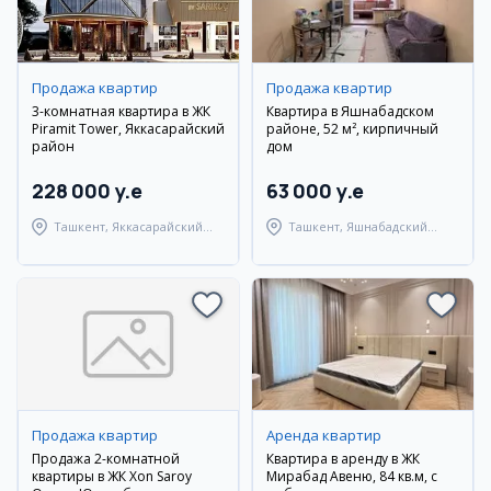
Продажа квартир
Продажа квартир
3-комнатная квартира в ЖК
Квартира в Яшнабадском
Piramit Tower, Яккасарайский
районе, 52 м², кирпичный
район
дом
228 000 y.e
63 000 y.e
Ташкент, Яккасарайский
Ташкент, Яшнабадский
район
район
Продажа квартир
Аренда квартир
Продажа 2-комнатной
Квартира в аренду в ЖК
квартиры в ЖК Xon Saroy
Мирабад Авеню, 84 кв.м, с