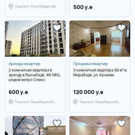
500 y.e
Ташкент, Юнусабадский
район
Аренда квартир
Продажа квартир
2-комнатная квартира в
3-комнатная квартира 86 м² в
аренду в Яшнабаде, ЖК NRG,
Мирабаде, ул. Кунаева
рядом метро Олмос
600 y.e
120 000 y.e
Ташкент, Яшнабадский
Ташкент, Мирабадский
район
район