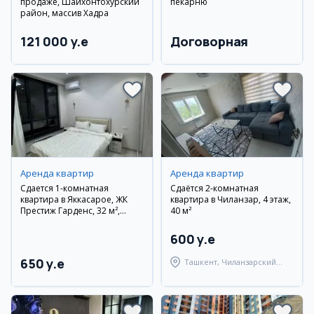
продаже, Шайхонтохурский
пекарню
район, массив Хадра
121 000 y.e
Договорная
Аренда квартир
Аренда квартир
Сдается 1-комнатная
Сдаётся 2-комнатная
квартира в Яккасарое, ЖК
квартира в Чиланзар, 4 этаж,
Престиж Гарденс, 32 м²,
40 м²
11/14 этаж
600 y.e
650 y.e
Ташкент, Чиланзарский
район