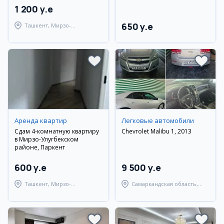
1 200 y.e
650 y.e
Ташкент, Мирзо-
Улугбекский район
Аренда квартир
Легковые автомобили
Сдам 4-комнатную квартиру
Chevrolet Malibu 1, 2013
в Мирзо-Улугбекском
районе, Паркент
600 y.e
9 500 y.e
Ташкент, Мирзо-
Самаркандская область,
Улугбекский район
Самаркандский район