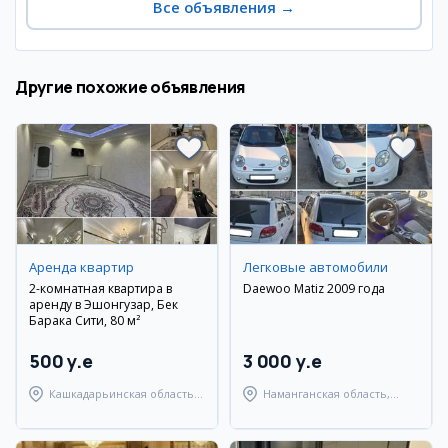
Все объявления
→
Другие похожие объявления
Аренда квартир
Легковые автомобили
2-комнатная квартира в
Daewoo Matiz 2009 года
аренду в Эшонгузар, Бек
Барака Сити, 80 м²
500 y.e
3 000 y.e
Кашкадарьинская область,
Наманганская область,
Гузарский район
Туракурганский район