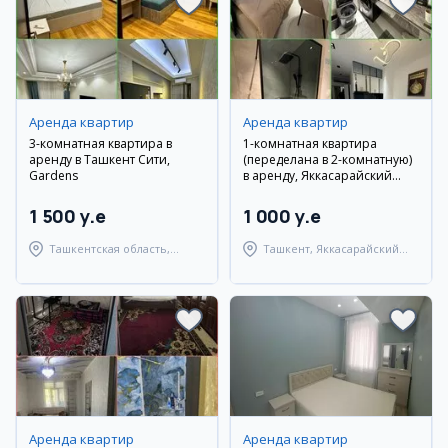
Аренда квартир
Аренда квартир
3-комнатная квартира в
1-комнатная квартира
аренду в Ташкент Сити,
(переделана в 2-комнатную)
Gardens
в аренду, Яккасарайский
район, ул. Шота Руставели
1 500 y.e
1 000 y.e
Ташкентская область,
Ташкент, Яккасарайский
Ташкентский район
район
Аренда квартир
Аренда квартир