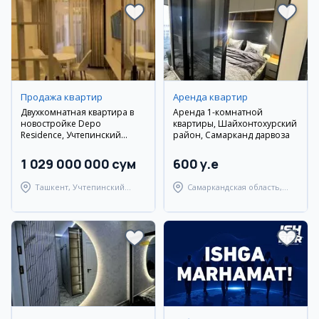
Продажа квартир
Аренда квартир
Двухкомнатная квартира в
Аренда 1-комнатной
новостройке Depo
квартиры, Шайхонтохурский
Residence, Учтепинский
район, Самарканд дарвоза
район
1 029 000 000 сум
600 y.e
Ташкент, Учтепинский
Самаркандская область,
район
Самаркандский район