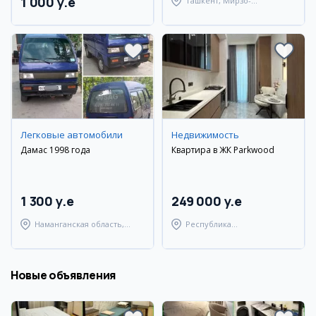
1 000 y.e
Ташкент, Мирзо-
Улугбекский район
Легковые автомобили
Недвижимость
Дамас 1998 года
Квартира в ЖК Parkwood
1 300 y.e
249 000 y.e
Наманганская область,
Республика
Наманганский район
Каракалпакстан, Нукусский
район
Новые объявления