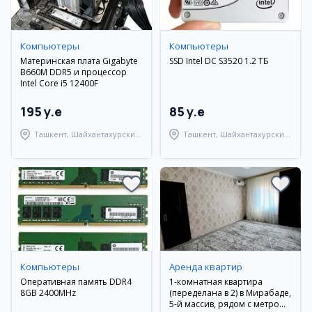
Компьютеры
Компьютеры
Материнская плата Gigabyte
SSD Intel DC S3520 1.2 ТБ
B660M DDR5 и процессор
Intel Core i5 12400F
195 y.e
85 y.e
Ташкент, Шайхантахурский
Ташкент, Шайхантахурский
район
район
Компьютеры
Аренда квартир
Оперативная память DDR4
1-комнатная квартира
8GB 2400MHz
(переделана в 2) в Мирабаде,
5-й массив, рядом с метро