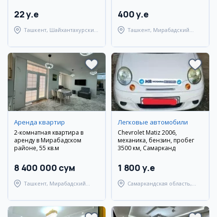
Кийот. Евроремонт.
22 y.e
400 y.e
Ташкент, Шайхантахурский
Ташкент, Мирабадский
район
район
Аренда квартир
Легковые автомобили
2-комнатная квартира в
Chevrolet Matiz 2006,
аренду в Мирабадском
механика, бензин, пробег
районе, 55 кв.м
3500 км, Самарканд
8 400 000 сум
1 800 y.e
Ташкент, Мирабадский
Самаркандская область,
район
Самаркандский район