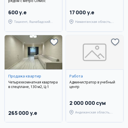
рядом с метро Олмос
600 y.e
17 000 y.e
Ташкент, Яшнабадский
Наманганская область,
район
Наманганский район
Продажа квартир
Работа
Четырехкомнатная квартира
Администратор в учебный
в спецплане, 130 м2, Ц-1
центр
2 000 000 сум
265 000 y.e
Андижанская область,
Андижанский район