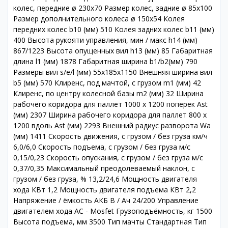
колес, передние ø 230х70 Размер колес, задние ø 85х100
Размер дополнительного колеса ø 150х54 Колея
передних колес b10 (мм) 510 Колея задних колес b11 (мм)
400 Высота рукояти управления, мин / макс h14 (мм)
867/1223 Высота опущенных вил h13 (мм) 85 Габаритная
длина l1 (мм) 1878 Габаритная ширина b1/b2(мм) 790
Размеры вил s/e/l (мм) 55х185х1150 Внешняя ширина вил
b5 (мм) 570 Клиренс, под мачтой, с грузом m1 (мм) 42
Клиренс, по центру колесной базы m2 (мм) 32 Ширина
рабочего коридора для паллет 1000 х 1200 поперек Ast
(мм) 2307 Ширина рабочего коридора для паллет 800 х
1200 вдоль Ast (мм) 2293 Внешний радиус разворота Wa
(мм) 1411 Скорость движения, с грузом / без груза км/ч
6,0/6,0 Скорость подъема, с грузом / без груза м/с
0,15/0,23 Скорость опускания, с грузом / без груза м/с
0,37/0,35 Максимальный преодолеваемый наклон, с
грузом / без груза, % 13,2/24,6 Мощность двигателя
хода КВт 1,2 Мощность двигателя подъема КВт 2,2
Напряжение / ёмкость АКБ В / Ач 24/200 Управление
двигателем хода AC - Mosfet Грузоподъёмность, кг 1500
Высота подъема, мм 3500 Тип мачты Стандартная Тип