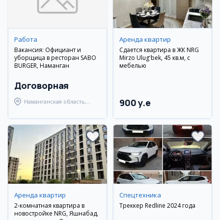
Работа
Аренда квартир
Вакансия: Официант и
Сдается квартира в ЖК NRG
уборщица в ресторан SABO
Mirzo Ulugʻbek, 45 кв.м, с
BURGER, Наманган
мебелью
Договорная
900 y.e
Наманганская область,
Наманганский район
Аренда квартир
Спецтехника
2-комнатная квартира в
Треккер Redline 2024 года
новостройке NRG, Яшнабад,