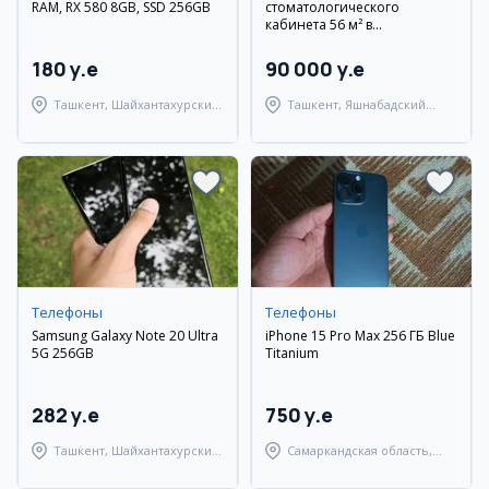
RAM, RX 580 8GB, SSD 256GB
стоматологического
кабинета 56 м² в
Яшнабадском районе
180 y.e
90 000 y.e
Ташкент, Шайхантахурский
Ташкент, Яшнабадский
район
район
Телефоны
Телефоны
Samsung Galaxy Note 20 Ultra
iPhone 15 Pro Max 256 ГБ Blue
5G 256GB
Titanium
282 y.e
750 y.e
Ташкент, Шайхантахурский
Самаркандская область,
район
Самаркандский район