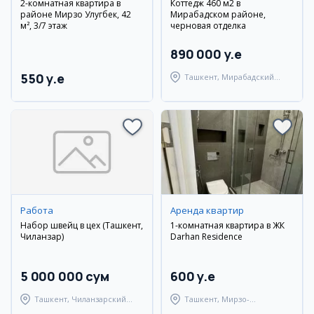
2-комнатная квартира в
Коттедж 460 м2 в
районе Мирзо Улугбек, 42
Мирабадском районе,
м², 3/7 этаж
черновая отделка
890 000 y.e
550 y.e
Ташкент, Мирабадский
район
Работа
Аренда квартир
Набор швейц в цех (Ташкент,
1-комнатная квартира в ЖК
Чиланзар)
Darhan Residence
5 000 000 сум
600 y.e
Ташкент, Чиланзарский
Ташкент, Мирзо-
район
Улугбекский район