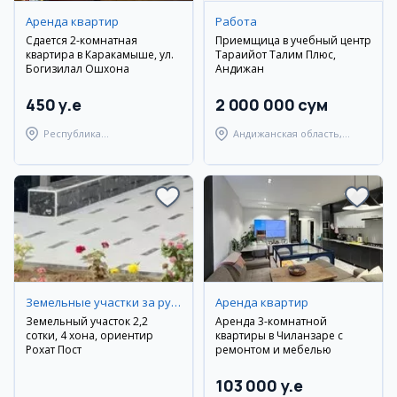
Аренда квартир
Работа
Сдается 2-комнатная
Приемщица в учебный центр
квартира в Каракамыше, ул.
Тараққийот Талим Плюс,
Богизилал Ошхона
Андижан
450 y.e
2 000 000 сум
Республика
Андижанская область,
Каракалпакстан,
Андижанский район
Берунийский район
Земельные участки за рубежом
Аренда квартир
Земельный участок 2,2
Аренда 3-комнатной
сотки, 4 хона, ориентир
квартиры в Чиланзаре с
Рохат Пост
ремонтом и мебелью
103 000 y.e