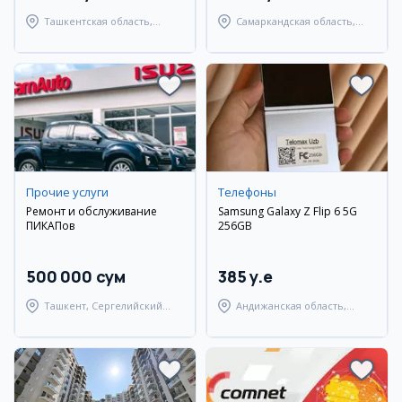
Ташкентская область,
Самаркандская область,
Ташкентский район
Самаркандский район
Прочие услуги
Телефоны
Ремонт и обслуживание
Samsung Galaxy Z Flip 6 5G
ПИКАПов
256GB
500 000 сум
385 y.e
Ташкент, Сергелийский
Андижанская область,
район
город Андижан