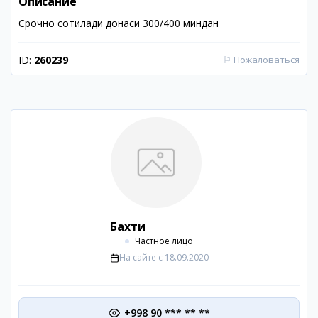
Описание
Срочно сотилади донаси 300/400 миндан
ID:
260239
⚐
Пожаловаться
Бахти
Частное лицо
На сайте с
18.09.2020
+998 90 *** ** **