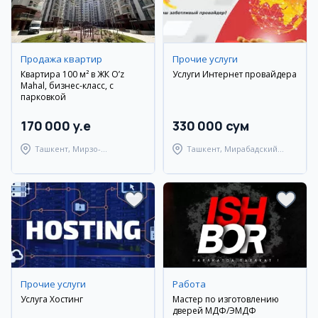
Продажа квартир
Прочие услуги
Квартира 100 м² в ЖК O’z
Услуги Интернет провайдера
Mahal, бизнес-класс, с
парковкой
170 000 y.e
330 000 сум
Ташкент, Мирзо-
Ташкент, Мирабадский
Улугбекский район
район
Прочие услуги
Работа
Услуга Хостинг
Мастер по изготовлению
дверей МДФ/ЭМДФ