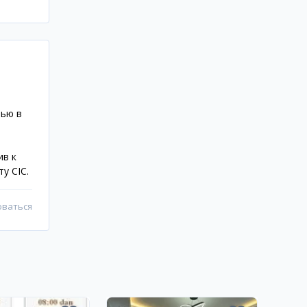
тью в
ив к
у CIC.
оваться