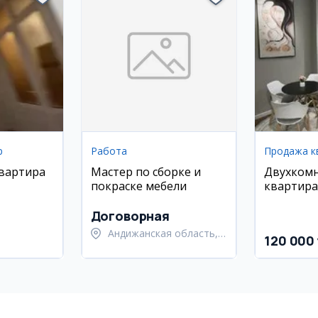
р
Работа
Продажа к
квартира
Мастер по сборке и
Двухком
покраске мебели
квартира
House, ул
Руставел
Договорная
Андижанская область,
120 000 
Андижанский район