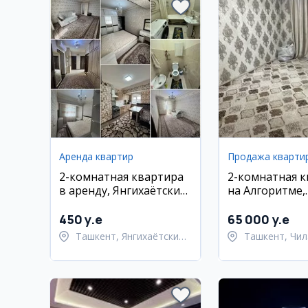
Аренда квартир
Продажа кварти
2-комнатная квартира
2-комнатная 
в аренду, Янгихаётский
на Алгоритме,
район, 9-й массив
Чиланзарский
450 y.e
65 000 y.e
Ташкент, Янгихаётский
Ташкент, Чил
район
район