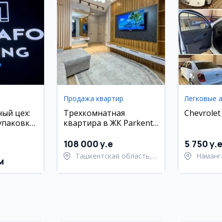
Продажа квартир
Легковые 
ый цех:
Трехкомнатная
Chevrolet
упаковка,
квартира в ЖК Parkent
Avenue
108 000 y.e
5 750 y.
Ташкентская область,
Наманг
м
Паркентский район
Наманг