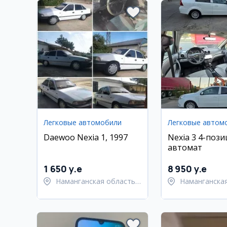
Легковые автомобили
Легковые автом
Daewoo Nexia 1, 1997
Nexia 3 4-пози
автомат
1 650 y.e
8 950 y.e
Наманганская область,
Наманганская
Наманганский район
Намангански