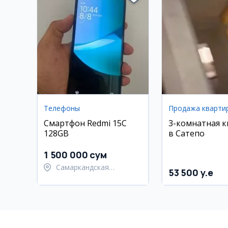
Телефоны
Продажа кварти
Смартфон Redmi 15C
3-комнатная 
128GB
в Сатепо
1 500 000 сум
Самаркандская
53 500 y.e
область, Тайлакский
район