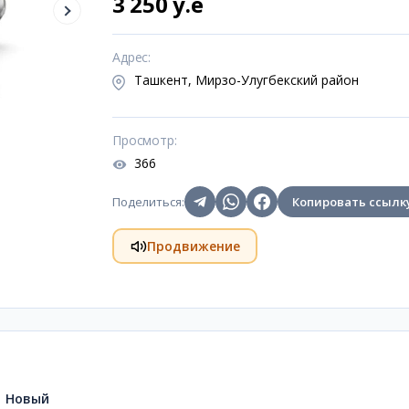
3 250 y.e
Адрес
:
Ташкент, Мирзо-Улугбекский район
Просмотр
:
366
Поделиться
:
Копировать ссылк
Продвижение
Новый