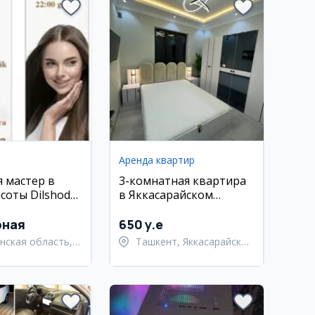
Аренда квартир
я мастер в
3-комнатная квартира
асоты Dilshoda
в Яккасарайском
)
районе, ориентир
Кушбеги
рная
650 y.e
нская область,
Ташкент, Яккасарайский
нский район
район