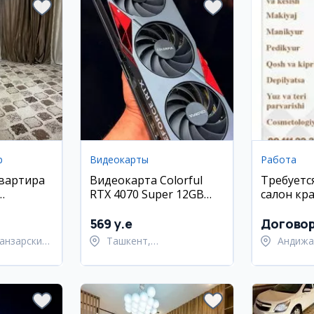
р
Видеокарты
Работа
квартира
Видеокарта Colorful
Требуетс
RTX 4070 Super 12GB
салон кр
 район
(как новая, заводская
(Андижан
пломба)
569 y.e
Догово
анзарский
Ташкент,
Андижа
Шайхантахурский район
Андижа