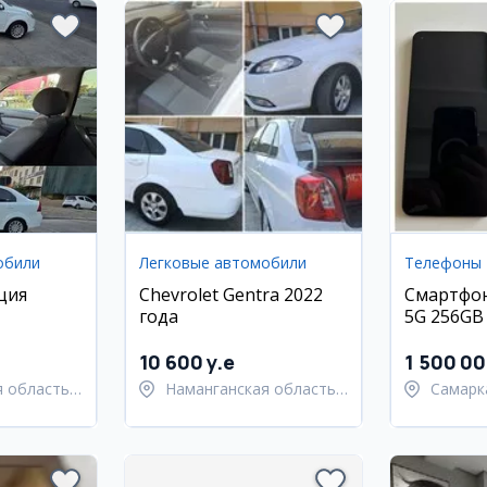
обили
Легковые автомобили
Телефоны
ция
Chevrolet Gentra 2022
Смартфон 
года
5G 256GB
10 600 y.e
1 500 0
 область,
Наманганская область,
Самарк
й район
Наманганский район
област
Самарк