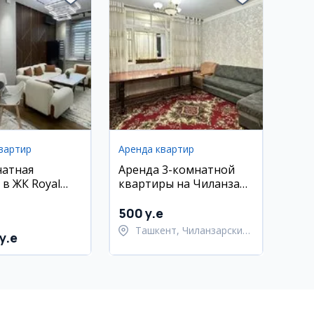
вартир
Аренда квартир
натная
Аренда 3-комнатной
 в ЖК Royal
квартиры на Чиланзаре
. Шота
20 квартал
и
500 y.e
Ташкент, Чиланзарский
y.e
район