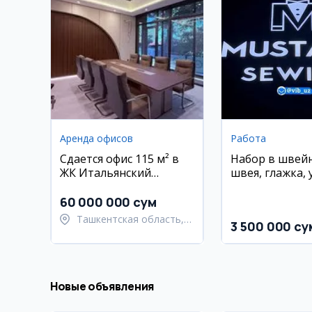
Аренда офисов
Работа
Сдается офис 115 м² в
Набор в швейн
ЖК Итальянский
швея, глажка, 
квартал, Дархан
руководитель
60 000 000 сум
Ташкентская область,
3 500 000 су
Ташкентский район
Новые объявления