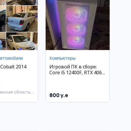
автомобили
Компьютеры
 Cobalt 2014
Игровой ПК в сборе:
Core i5 12400F, RTX 4060,
16 ГБ ОЗУ, SSD 512 ГБ,
монитор 27 дюймов
e
180 Гц
анская область,
800 y.e
анский район