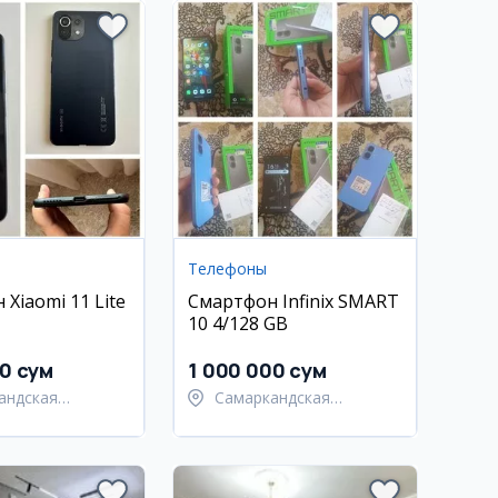
Телефоны
Xiaomi 11 Lite
Смартфон Infinix SMART
10 4/128 GB
00 сум
1 000 000 сум
андская
Самаркандская
ь,
область,
андский район
Самаркандский район