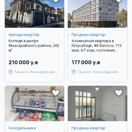
Аренда квартир
Продажа квартир
Коттедж в центре
4-комнатная квартира в
Яккасарайского района, 262
Юнусабаде, ЖК Barocco, 115
м²
кв.м, 3/7 этаж, состояние
коробка
210 000 y.e
177 000 y.e
Ташкент, Яккасарайский
Ташкент, Юнусабадский
район
район
Холодильники
Продажа квартир