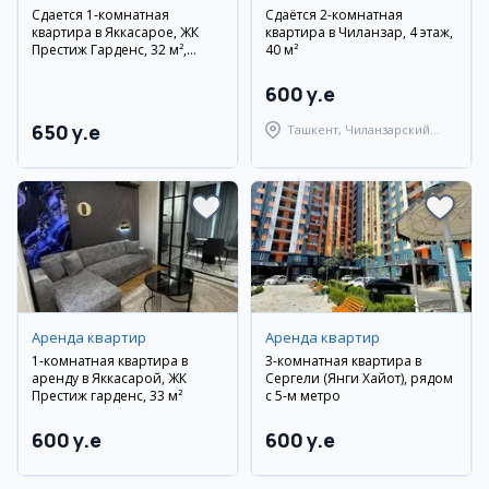
Сдается 1-комнатная
Сдаётся 2-комнатная
квартира в Яккасарое, ЖК
квартира в Чиланзар, 4 этаж,
Престиж Гарденс, 32 м²,
40 м²
11/14 этаж
600 y.e
650 y.e
Ташкент, Чиланзарский
район
Аренда квартир
Аренда квартир
1-комнатная квартира в
3-комнатная квартира в
аренду в Яккасарой, ЖК
Сергели (Янги Хайот), рядом
Престиж гарденс, 33 м²
с 5-м метро
600 y.e
600 y.e