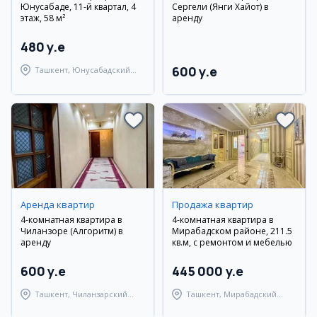
Юнусабаде, 11-й квартал, 4
Сергели (Янги Хайот) в
этаж, 58 м²
аренду
480 y.e
600 y.e
Ташкент, Юнусабадский
район
Аренда квартир
Продажа квартир
4-комнатная квартира в
4-комнатная квартира в
Чиланзоре (Алгоритм) в
Мирабадском районе, 211.5
аренду
кв.м, с ремонтом и мебелью
600 y.e
445 000 y.e
Ташкент, Чиланзарский
Ташкент, Мирабадский
район
район