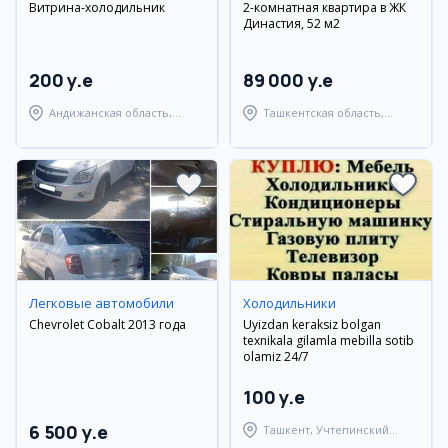
Витрина-холодильник
2-комнатная квартира в ЖК
Династия, 52 м2
200 y.e
89 000 y.e
Андижанская область,
Ташкентская область,
Андижанский район
Паркентский район
Легковые автомобили
Холодильники
Chevrolet Cobalt 2013 года
Uyizdan keraksiz bolgan
texnikala gilamla mebilla sotib
olamiz 24/7
100 y.e
6 500 y.e
Ташкент, Учтепинский
район