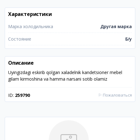
Характеристики
Марка холодильника
Другая марка
Состояние
Б/у
Описание
Uyingizdagi eskirib qolgan xaladelnik kandetsioner mebel
gilam kirmoshina va hamma narsani sotib olamiz
ID:
259790
⚐
Пожаловаться