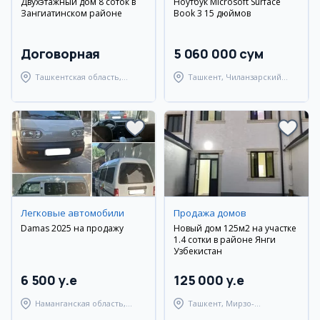
Двухэтажный дом 8 соток в
Ноутбук Microsoft Surface
Зангиатинском районе
Book 3 15 дюймов
Договорная
5 060 000 сум
Ташкентская область,
Ташкент, Чиланзарский
Зангиатинский район
район
Легковые автомобили
Продажа домов
Damas 2025 на продажу
Новый дом 125м2 на участке
1.4 сотки в районе Янги
Узбекистан
6 500 y.e
125 000 y.e
Наманганская область,
Ташкент, Мирзо-
Мингбулакский район
Улугбекский район