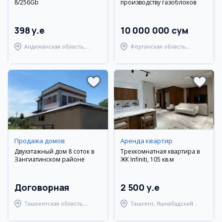
8/256Gb
производству газоблоков
398 y.e
10 000 000 сум
Андижанская область,
Ферганская область,
город Андижан
Узбекистанский район
Продажа домов
Аренда квартир
Двухэтажный дом 8 соток в
Трехкомнатная квартира в
Зангиатинском районе
ЖК Infiniti, 105 кв.м
Договорная
2 500 y.e
Ташкентская область,
Ташкент, Яшнабадский
Зангиатинский район
район