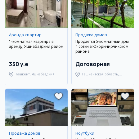
Аренда квартир
Продажа домов
1-комнатная квартира в
Продается 5-комнатный дом
аренду, Яшнабадский район
4 сотки в Юкоричирчикском
районе
350 y.e
Договорная
Ташкент, Яшнабадский
Ташкентская область,
район
Юкоричирчикский район
Продажа домов
Ноутбуки