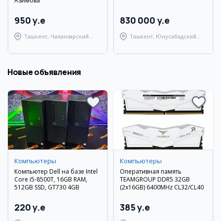
Азимова
950 y.e
830 000 y.e
Ташкент, Чиланзарский
Ташкент, Юнусабадский
район
район
Новые объявления
Компьютеры
Компьютеры
Компьютер Dell на базе Intel
Оперативная память
Core i5-8500T, 16GB RAM,
TEAMGROUP DDR5 32GB
512GB SSD, GT730 4GB
(2x16GB) 6400MHz CL32/CL40
220 y.e
385 y.e