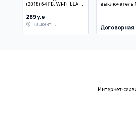
(2018) 64 ГБ, Wi-Fi, LLA,
выключатель 
состояние 85%
(Zigbee)
289 y.e
Ташкент,
Договорная
Шайхантахурский район
Интернет-серви