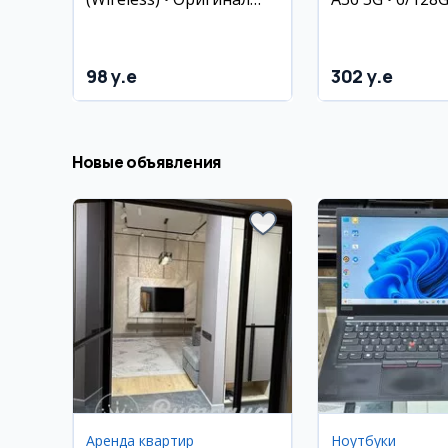
100% • Доставка
8/128Gb • 8/256
Доставка
98 y.e
302 y.e
Новые объявления
Аренда квартир
Ноутбуки