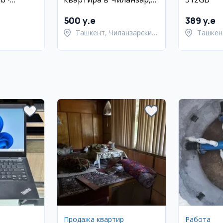
Gb •
Домбиробод
500 y.e
389 y.e
Ташкент, Чиланзарский
Ташкен
район
Шайхан
Продажа квартир
Работа