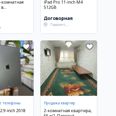
2-комнатная
iPad Pro 11-inch M4
 в
512GB
ке Akay City,
метро Хамид
Договорная
н
Ташкент,
e
Шайхантахурский район
е телефоны
Продажа квартир
12.9-inch 2018
2-комнатная квартира,
55 м2, Паркент