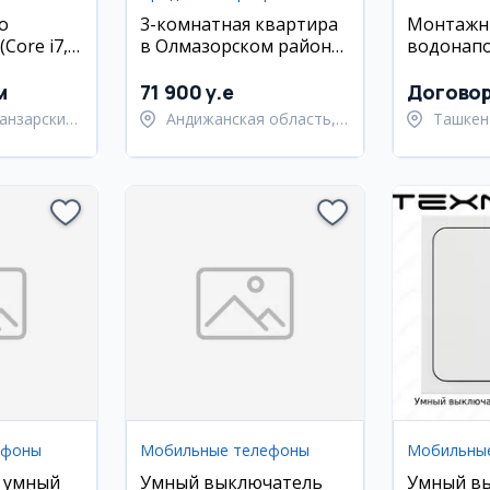
o
3-комнатная квартира
Монтажн
Core i7,
в Олмазорском районе,
водонап
SD,
ул. Кора Камиш, 70 кв.м
и сварщи
ан)
м
71 900 y.e
Догово
анзарский
Андижанская область,
Ташкен
город Андижан
Янгиюл
ефоны
Мобильные телефоны
Мобильны
 умный
Умный выключатель
Умный в