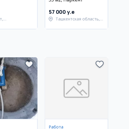
57 000 y.e
т,
Ташкентская область,
тахурский район
Паркентский район
Работа