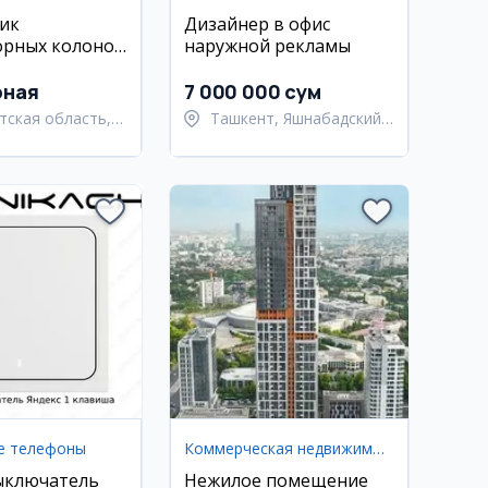
ик
Дизайнер в офис
орных колонок
наружной рекламы
к
рная
7 000 000 сум
тская область,
Ташкент, Яшнабадский
ьский район
район
е телефоны
Коммерческая недвижимость
ыключатель
Нежилое помещение