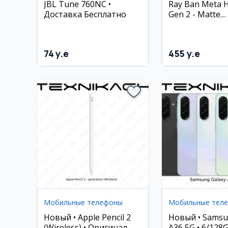
JBL Tune 760NC •
Ray Ban Meta H
Доставка Бесплатно
Gen 2 - Matte
Black/Gradient G
74 y.e
455 y.e
Мобильные телефоны
Мобильные тел
Новый • Apple Pencil 2
Новый • Samsu
(Wireless) • Оригинал
A36 5G • 6/128G