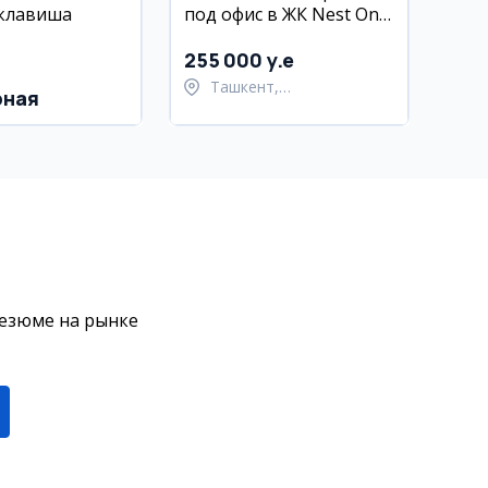
 клавиша
под офис в ЖК Nest One
E Blok, Ташкент-Сити,
56 кв.м
255 000 y.e
Ташкент,
рная
Шайхантахурский район
резюме на рынке