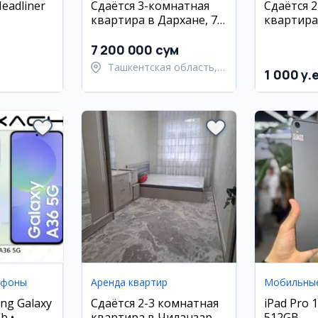
eadliner
Сдаётся 3-комнатная
Сдаётся 
квартира в Дархане, 75
квартира
raphite!!!
м², 3/9 этаж
новострой
Дархан, 
7 200 000 сум
Олимджо
Ташкентская область,
1 000 y.
Ташкентский район
ефоны
Аренда квартир
Мобильны
ng Galaxy
Сдаётся 2-3 комнатная
iPad Pro 
b •
квартира в Чиланзар,
512GB