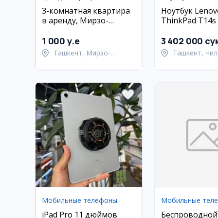
3-комнатная квартира
Ноутбук Lenov
в аренду, Мирзо-
ThinkPad T14s (
Улугбекский район,
16 ГБ, 512 ГБ S
Ташкент
сенсорный экр
1 000 y.e
3 402 000 су
Ташкент, Мирзо-
Ташкент, Чил
Улугбекский район
район
Мобильные телефоны
Мобильные тел
iPad Pro 11 дюймов
Беспроводной