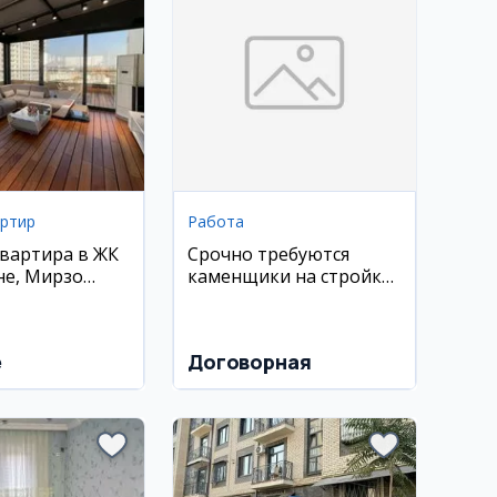
артир
Работа
квартира в ЖК
Срочно требуются
не, Мирзо
каменщики на стройку
кий район, 300
(большой объем)
ебелью и
e
Договорная