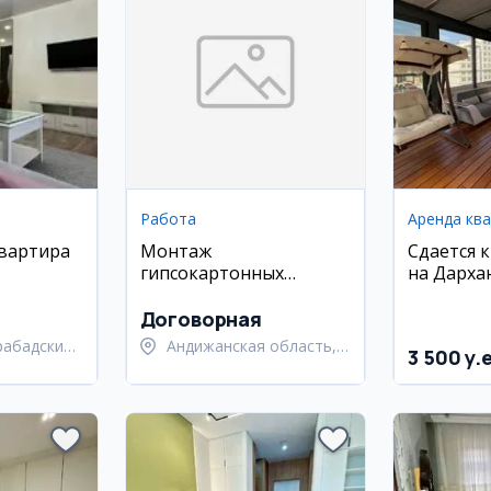
Работа
Аренда кв
квартира
Монтаж
Сдается 
гипсокартонных
на Дарха
районе
перегородок в
Улугбекс
квартире
кв.м, с м
Договорная
техникой
рабадский
Андижанская область,
3 500 y.
город Андижан