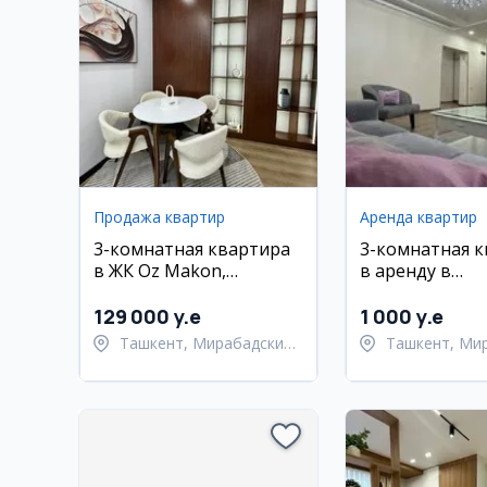
Продажа квартир
Аренда квартир
3-комнатная квартира
3-комнатная 
в ЖК Oz Makon,
в аренду в
Мирабадский район
Мирабадском 
(ЦУМ)
129 000 y.e
1 000 y.e
Ташкент, Мирабадский
Ташкент, Ми
район
район