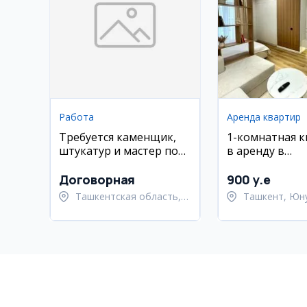
Работа
Аренда квартир
Требуется каменщик,
1-комнатная 
штукатур и мастер по
в аренду в
стяжке в Ташкенте
Юнусабадском
ЖК Imperial Clu
Договорная
900 y.e
м²
Ташкентская область,
Ташкент, Юн
Ташкентский район
район