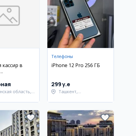
Телефоны
 кассир в
iPhone 12 Pro 256 ГБ
ьной кухни в
е
рная
299 y.e
нская область,
Ташкент,
нский район
Шайхантахурский район