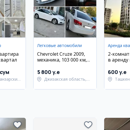
р
Легковые автомобили
Аренда кв
квартира
Chevrolet Cruze 2009,
2-комнат
квартал
механика, 103 000 км,
в аренду
белый
Яшнабад,
метро О
 сум
5 800 y.e
600 y.e
анзарский
Джизакская область,
Ташкен
Янгиабадский район
район