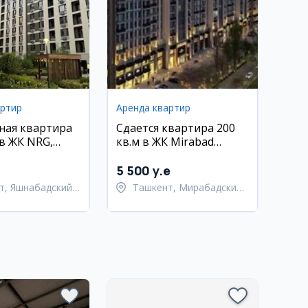
артир
Аренда квартир
ная квартира
Сдается квартира 200
 в ЖК NRG,
кв.м в ЖК Mirabad
 рядом с
Avenue, Мирабадский
лмос
район
5 500 y.e
т, Яшнабадский
Ташкент, Мирабадский
район