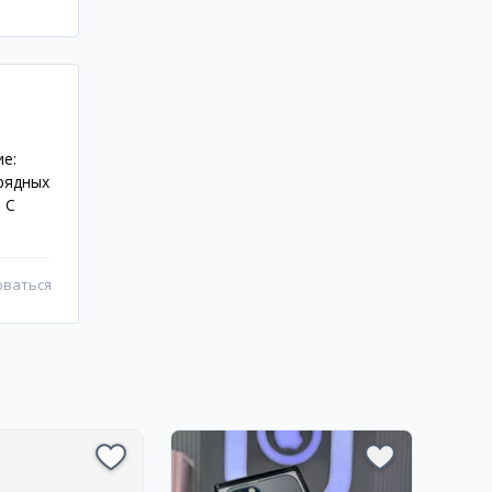
е:
 рядных
 С
оваться