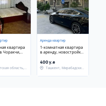
артир
Аренда квартир
ная квартира
1-комнатная квартира
 в Чоракчи,
в аренду, новостройка,
онт, 3/9 этаж
Мирабад, Файзабад
ГАИ, евро-ремонт
400 y.e
тская область,
Ташкент, Мирабадский
тский район
район