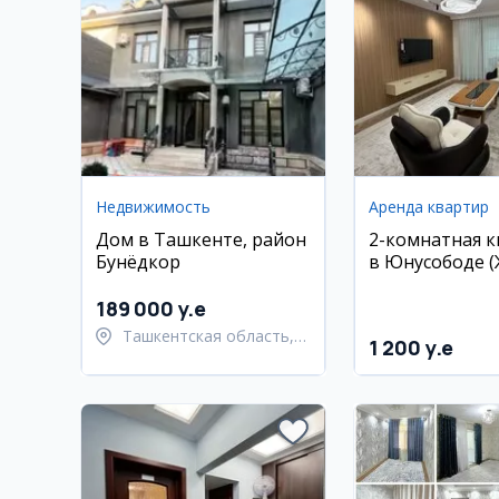
Недвижимость
Аренда квартир
Дом в Ташкенте, район
2-комнатная 
Бунёдкор
в Юнусободе 
Минор) в арен
189 000 y.e
Ташкентская область,
1 200 y.e
Ташкентский район