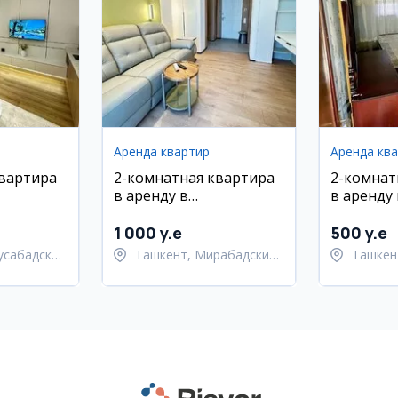
Аренда квартир
Аренда кв
квартира
2-комнатная квартира
2-комнат
в аренду в
в аренду
 районе,
Мирабадском районе,
евро рем
b City, 30
ЖК O’zmakon, 55 м²
1 000 y.e
500 y.e
усабадский
Ташкент, Мирабадский
Ташкен
район
Ташкен