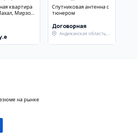
ная квартира
Спутниковая антенна с
Махал, Мирзо
тюнером
кий район
Договорная
Андижанская область,
y.e
Андижанский район
резюме на рынке