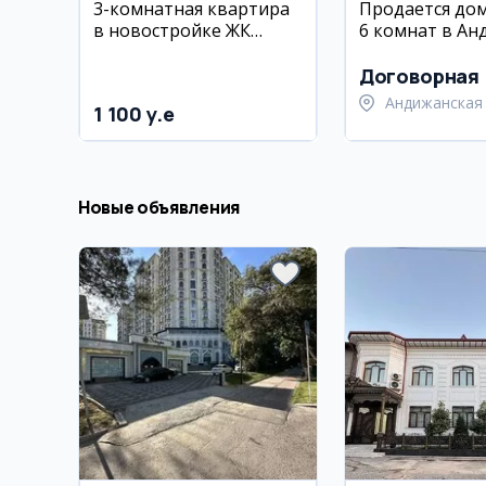
3-комнатная квартира
Продается дом
в новостройке ЖК
6 комнат в Ан
Камалон,
Шайхонтогурский
Договорная
район, 80 кв.м
Андижанская 
1 100 y.e
Андижанский
Новые объявления