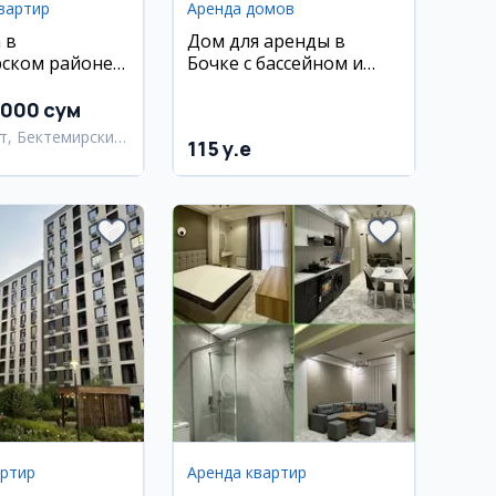
вартир
Аренда домов
 в
Дом для аренды в
ском районе
Бочке с бассейном и
сауной
 000 сум
т, Бектемирский
115 y.e
артир
Аренда квартир