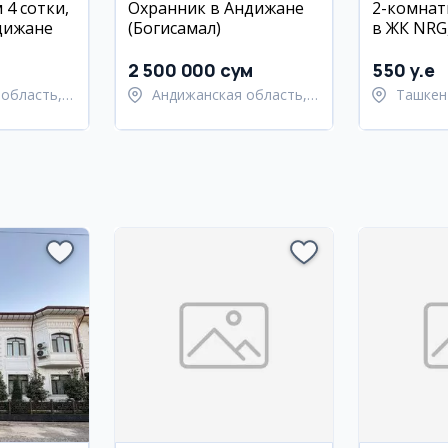
 4 сотки,
Охранник в Андижане
2-комнат
дижане
(Богисамал)
в ЖК NRG
район
2 500 000 сум
550 y.e
область,
Андижанская область,
Ташкен
 район
Андижанский район
район