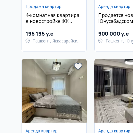
Продажа квартир
Аренда квартир
4-комнатная квартира
Продаётся но
в новостройке ЖК
Юнусабадском
O'zbegim,
700 м2, 10 ком
Яккасарайский район
соток
195 195 y.e
900 000 y.e
Ташкент, Яккасарайский
Ташкент, Юн
район
район
Аренда квартир
Аренда квартир