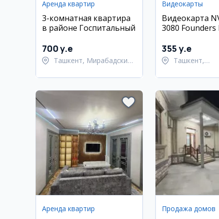
Аренда квартир
Видеокарты
3-комнатная квартира
Видеокарта NV
в районе Госпитальный
3080 Founders 
700 y.e
355 y.e
Ташкент, Мирабадский
Ташкент,
район
Шайхантахур
Аренда квартир
Продажа домов