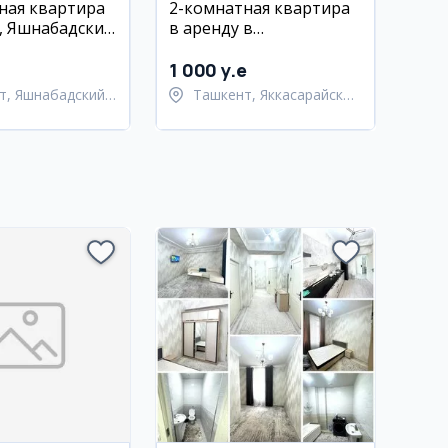
ная квартира
2-комнатная квартира
, Яшнабадский
в аренду в
Яккасарайском районе
(Глинка)
1 000 y.e
т, Яшнабадский
Ташкент, Яккасарайский
район