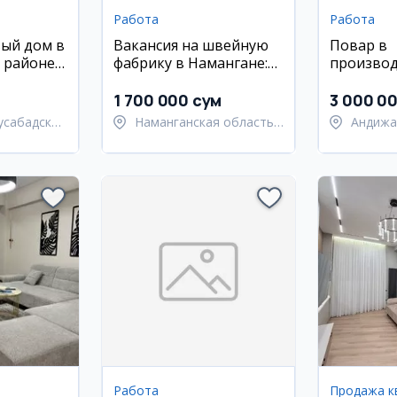
Работа
Работа
вый дом в
Вакансия на швейную
Повар в
 районе,
фабрику в Намангане:
произво
нат, 6
швея, гладильщица,
компани
уборщица
1 700 000 сум
3 000 0
усабадский
Наманганская область,
Андижа
Наманганский район
Мархам
Работа
Продажа к