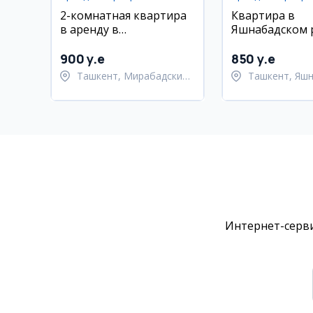
2-комнатная квартира
Квартира в
в аренду в
Яшнабадском 
Мирабадском районе,
ул. Махтумкули
58 м²
900 y.e
850 y.e
Ташкент, Мирабадский
Ташкент, Яш
район
район
Интернет-серви