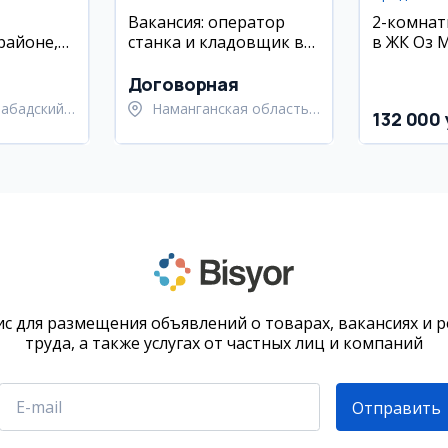
Вакансия: оператор
2-комнат
районе,
станка и кладовщик в
в ЖК Оз 
, 75 м²
Namangan (UzCarPlast)
Улугбекс
Договорная
набадский
Наманганская область,
132 000 
Наманганский район
с для размещения объявлений о товарах, вакансиях и 
труда, а также услугах от частных лиц и компаний
Отправить