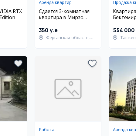
Аренда квартир
Продажа к
IDIA RTX
Сдается 3-комнатная
Квартира
Edition
квартира в Мирзо
Бектемир
Улугбекском районе, ул.
(Водник)
Янги Узбекистан
350 y.e
554 000
Ферганская область,
Ташкен
ский район
Узбекистанский район
район
Работа
Аренда кв