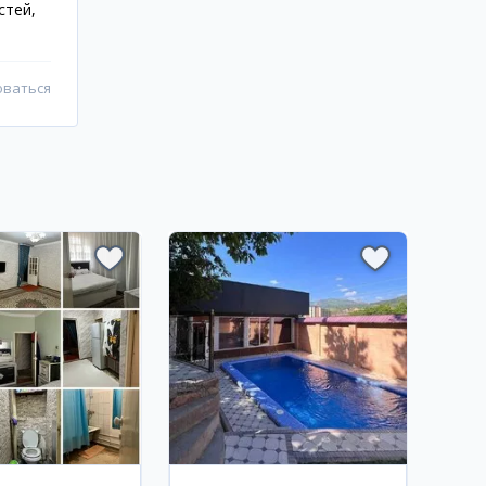
стей,
оваться