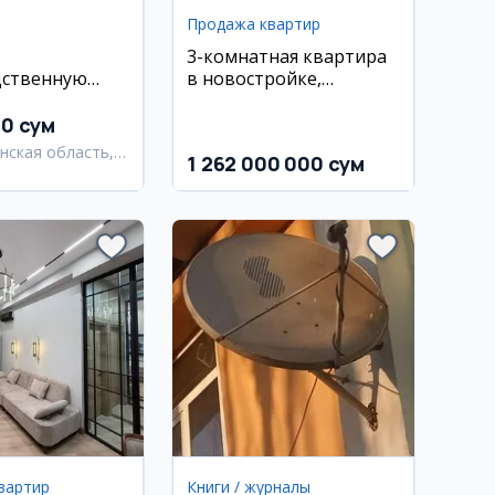
Продажа квартир
3-комнатная квартира
дственную
в новостройке,
ю, Андижан
Чилонзор 17-квартал
00 сум
нская область,
1 262 000 000 сум
атский район
вартир
Книги / журналы